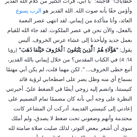
خطاياك!" فأجبته: "يا أبي، قرأت الكثير من كلام الله القدير
وأؤمن حقًا بأنه صوت الله. الله القدير هو
الرب يسوع
العائد، وأنا متأكدة من إيماني. لقد انتهى عصر النعمة
بالفعل، والآن نحن في عصر الملكوت. لقد جاء الله للقيام
بعمل جديد وليأخذنا إلى عشاء عرس الخروف. أليس
يقول:
"هَؤُلَاءِ هُمُ ٱلَّذِينَ يَتْبَعُونَ ٱلْخَرُوفَ حَيْثُمَا ذَهَبَ"
(رؤيا
في الكتاب المقدس؟ من خلال إيماني بالله القدير،
14: 4)
أتبع خطى الخروف... ". لكن مهما قلت، لم يكن أبي مهتمًا
بسماع أي منه وظل يصر على اصطحابي لرؤية قائد
كنيستنا، وانضم إليه زوجي أيضًا في الضغط عليّ. أخبرتني
النظرة على وجه أبي بأنه كان مصممًا تمام التصميم على
إعادتي إلى كنيستي القديمة. أدركت أن المشاعر كانت
محتدمة وأنهم وضعوني تحت ضغط لا يصدق، ولم أملك
سوى أن أشعر ببعض التوتر، لذلك صليت صلاة صامتة لله