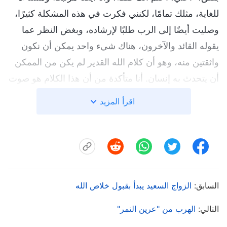
للغاية، مثلك تمامًا، لكنني فكرت في هذه المشكلة كثيرًا،
وصليت أيضًا إلى الرب طلبًا لإرشاده، وبغض النظر عما
يقوله القائد والآخرون، هناك شيء واحد يمكن أن نكون
واثقتين منه، وهو أن كلام الله القدير لم يكن من الممكن
أن يتحدث به إنسان. أنا متأكدة من أن هذا الكلام هو صوت
الله. لقد قرأت "الحمل فتح السفر" عدة مرات، وهذا
اقرأ المزيد
الكتاب يكشف أسرار خطة تدبير الله الممتدة لستة آلاف
عام. علمتني قراءة الكتاب أن هناك ثلاث مراحل لعمل
الله لخلاص البشرية، وأن عمل
الدينونة
بالكلام في الأيام
الأخيرة هو العمل الذي سيخلّص الإنسان خلاصًا نهائيًا. فقط
عمل الدينونة هو الذي يمكِّننا من التخلص من قيود طبيعتنا
السابق:
الزواج السعيد يبدأ بقبول خلاص الله
الخاطئة ونوال التنقية حتى نٌرفع إلى
ملكوت السموات
.
يتوافق محتوى الكتاب تمامًا مع نبوءات الرب في الكتاب
التالي:
الهرب من "عرين النمر"
المقدس ويحتوي على حقائق لا يمكن العثور عليها في