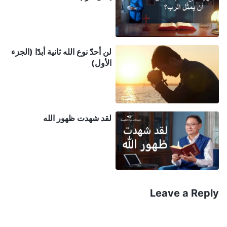
هناك. تجهم وجه أبي عند رؤيتي، وقال: "في الليلة
الماضية، صلي قائد الكنيسة من أجل التكفير عن ذنوبك
أمام الرب يسوع. ولكن أيا منكما لم تعترف بعد بخطاياها
لن أحدّ نوع الله ثانية أبدًا (الجزء
وتتوب. لقد دعوتكما هنا اليوم حتى تتمكنا من قول صلاة
الأول)
توبة كاملة أمام الرب، ومن ثم لا تؤمنان بالله القدير
أبدًا...". عند سماع كل هذا، شعرت بأنني لم أعد أتحمل.
فكرت بيني وبين نفسي: "بقبول عمل الله القدير في الأيام
لقد شهدت ظهور الله
الأخيرة، أتبع خطى الحمل وأرحب بعودة الرب. أين
الخطية في ذلك؟ لن أخبر الأكاذيب وأتحدث بالهراء عن
عمد". عندما رأى أبي وأمي وحماة أختي أنني لن أصلي
صلاة توبة، بدأوا في التكتل عليّ، وبدأوا في التشهير بالله
القدير والتجديف عليه وتكرار تلك الأكاذيب البشعة من
Leave a Reply
أجل إجباري على الاعتراف والتوبة. دفعني تطاير كل هذه
الأكاذيب من حولي وتكتل عائلتي ضدي باستمرار للشعور