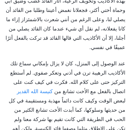
بهذه الأكاذيب وتخويف الرعية، أثار القائد غضب وضيق أبي
وحماة أختي أكثر، فجعلانا نغمض أعيننا وطلبا من القائد أن
يصلي لنا، وعلى الرغم من أنني شعرت بالاشمئزاز إزاء ما
كانا يفعلانه، لم نقل أي شيء عندما كان القائد يصلي من
أجلنا، إلا أن الأكاذيب التي قالها القائد قد تركت بالفعل أثرًا
عميقًا في نفسي.
عند الوصول إلى المنزل، كان لا يزال بإمكاني سماع تلك
الأكاذيب الرهيبة ترن في أذني وتعكر صفوي. لم أستطع
التركيز حتى على كلام الله. فكرت في كيف كنت على
اتصال بالفعل مع الأخت تشانغ من
كنيسة الله القدير
لبعض الوقت وكيف كانت دائماً مهذبة ومستقيمة في كل
من حديثها وسلوكها، كما أبدت الأخت تشانغ الكثير من
الحب في الطريقة التي كانت تقيم بها شركة معنا ولم
تكن على الإطلاق مثلما وصفها قائد الكنيسة. ولكن أهم