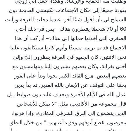
وطلبت منه الحماية والإرشاد. وهكذا، جعل أبي زوجي
يقودنا جميعًا إلى مكان الاجتماعات بكنيستي القديمة دون
السماح لي بأن أقول شيئًا آخر. عندما دخلت الغرفة ورأيت
60 أو 70 شخصًا ينتظرون هناك – بمن في ذلك أختي
الصغرى التي أخذتها حماتها إلى هناك – أدركت أن هذا
الاجتماع قد تم ترتيبه مسبقًا وأنهم كانوا سيتكاتفون علينا
نحن الاثنتين. كان الجميع في الغرفة ينظرون إلىّ وإلى
أختي بغرابة، وكان بعضهم يشيرون إلينا ويتهامسون مع
بعضهم البعض. هرع القائد الكبير نحونا وبدأ على الفور
يحثنا على التوقف عن الإيمان بالله القدير، ثم بدأ يدين
عمل الله في الأيام الأخيرة ويجدف عليه دون ضوابط، بل
قال مجموعة من الأكاذيب، مثل: "لا يمكن للأشخاص
الذين ينضمون إلى البرق الشرقي المغادرة، وإذا هربوا،
يتعرضون لقطع أنوفهم وفقء أعينهم..." من خلال النطق