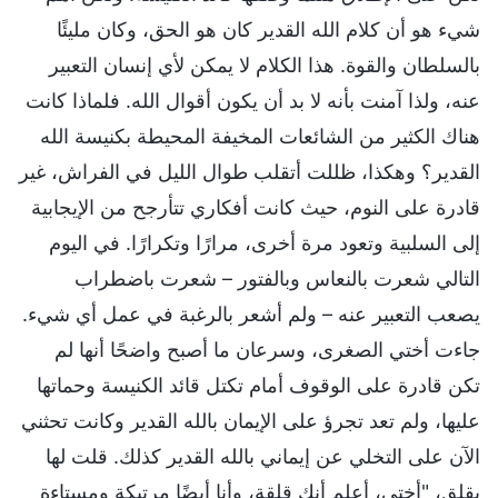
شيء هو أن كلام الله القدير كان هو الحق، وكان مليئًا
بالسلطان والقوة. هذا الكلام لا يمكن لأي إنسان التعبير
عنه، ولذا آمنت بأنه لا بد أن يكون أقوال الله. فلماذا كانت
هناك الكثير من الشائعات المخيفة المحيطة بكنيسة الله
القدير؟ وهكذا، ظللت أتقلب طوال الليل في الفراش، غير
قادرة على النوم، حيث كانت أفكاري تتأرجح من الإيجابية
إلى السلبية وتعود مرة أخرى، مرارًا وتكرارًا. في اليوم
التالي شعرت بالنعاس وبالفتور – شعرت باضطراب
يصعب التعبير عنه – ولم أشعر بالرغبة في عمل أي شيء.
جاءت أختي الصغرى، وسرعان ما أصبح واضحًا أنها لم
تكن قادرة على الوقوف أمام تكتل قائد الكنيسة وحماتها
عليها، ولم تعد تجرؤ على الإيمان بالله القدير وكانت تحثني
الآن على التخلي عن إيماني بالله القدير كذلك. قلت لها
بقلق، "أختي، أعلم أنك قلقة، وأنا أيضًا مرتبكة ومستاءة