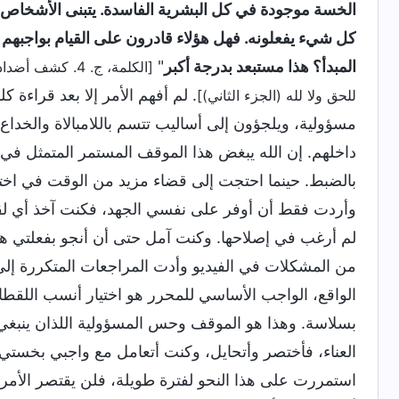
الخسة موجودة في كل البشرية الفاسدة. يتبنى الأشخاص
كل شيء يفعلونه. فهل هؤلاء قادرون على القيام بواجب
المبدأ؟ هذا مستبعد بدرجة أكبر
"
[الكلمة، ج. 4.
. لم أفهم الأمر إلا بعد قراءة ك
للحق ولا لله (الجزء الثاني)]
مسؤولية، ويلجؤون إلى أساليب تتسم باللامبالاة والخدا
داخلهم. إن الله يبغض هذا الموقف المستمر المتمثل في ال
بالضبط. حينما احتجت إلى قضاء مزيد من الوقت في اختيار 
وأردت فقط أن أوفر على نفسي الجهد، فكنت آخذ أي لقط
لم أرغب في إصلاحها. وكنت آمل حتى أن أنجو بفعلتي هذه إذ
من المشكلات في الفيديو وأدت المراجعات المتكررة إلى
الواقع، الواجب الأساسي للمحرر هو اختيار أنسب اللقطا
بسلاسة. وهذا هو الموقف وحس المسؤولية اللذان ينبغي أ
العناء، فأختصر وأتحايل، وكنت أتعامل مع واجبي بخستي
استمررت على هذا النحو لفترة طويلة، فلن يقتصر الأ