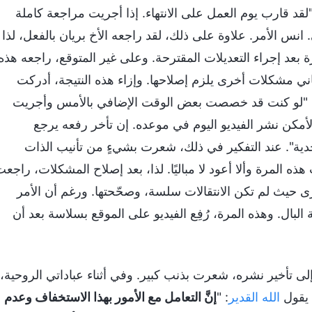
د قارب يوم العمل على الانتهاء. إذا أجريت مراجعة كاملة
س الأمر. علاوة على ذلك، لقد راجعه الأخ بريان بالفعل، لذا
 بعد إجراء التعديلات المقترحة. وعلى غير المتوقع، راجعه هذه
ني مشكلات أخرى يلزم إصلاحها. وإزاء هذه النتيجة، أدركت
ت: "لو كنت قد خصصت بعض الوقت الإضافي بالأمس وأجريت
أمكن نشر الفيديو اليوم في موعده. إن تأخر رفعه يرجع
بجدية". عند التفكير في ذلك، شعرت بشيءٍ من تأنيب الذات
ه المرة وألا أعود لا مباليًا. لذا، بعد إصلاح المشكلات، راجع
ى حيث لم تكن الانتقالات سلسة، وصحّحتها. ورغم أن الأمر
ال. وهذه المرة، رُفِع الفيديو على الموقع بسلاسة بعد أن
لى تأخير نشره، شعرت بذنب كبير. وفي أثناء عباداتي الروحية،
 يقول
الله القدير
: "
إنَّ التعامل مع الأمور بهذا الاستخفاف وعدم