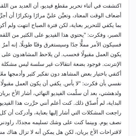
اكتشفت في أثناء تحرير مقطع فيديو، أن العديد من اللقطا
أضعاف الوقت المعتاد، وتعيَّن عليَّ مرارًا وتكرارًا أن 
بما يكفي للتحرير بعناية، لكن فترة الصباح انتهت ولم أك
الصبر، وفكرت: "يحتوي هذا الفيديو على الكثير من اللقط
فسيكون الأمر مملًّا جدًا وسيستغرق وقتًا طويلًا. إنه أم
يكون العمل مقبولًا فحسب. لن يلاحظ المشاهدون على ا
الإنترنت. فوجود بضعة انتقالات غير سلسة ليس مشكلة ك
أكتفي باختيار بعض المشاهد دون تفكير كثير وأدمجها معً
نفسي بأن فكرت: "لا بأس. يكفي أن يكون العمل مقبولًا.
ولدهشتي، بعد أن سلّمت الفيديو النهائي، أشار الأخ بريا
البداية، لم أُصدّق ذلك. كنت أعلم أنني حرَّرت هذا الفيد
راجعت المشكلات التي أشار إليها بعناية، وأدركت أن ك
نصف يوم. وبينما كنت على وشك تسليمه مجددًا، راودني
لاقتراحات الأخ بريان، لكن هل يمكن أنه لا تزال هناك 