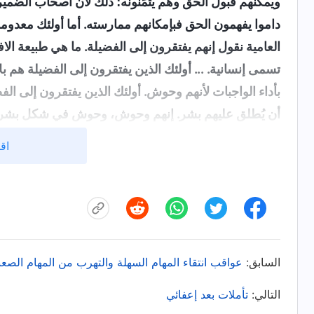
ويمكنهم قبول الحق وهم يثمِّنونه؛ ذلك لأن أصحاب الضمي
داموا يفهمون الحق فبإمكانهم ممارسته. أما أولئك معدومو 
العامية نقول إنهم يفتقرون إلى الفضيلة. ما هي طبيعة الاف
تسمى إنسانية. ... أولئك الذين يفتقرون إلى الفضيلة هم بلا
بأداء الواجبات لأنهم وحوش. أولئك الذين يفتقرون إلى ال
أن يُطلق عليهم بشر. إنهم وحوش، وحوش في شكل بشري.
الشؤون البشرية، والوفاء بكلمتهم، وأن يكونوا جديرين با
اقر
لا يُستخدم في بيت الله. عوضًا عن ذلك، يتطلب بيت الله
الصادقون جديرون بالثقة، ولديهم ضمير وعقل، ويستحقون 
أداء واجباته وكان يمكنه التصرف وفقًا للمبادئ، ويؤدي و
وأولئك الذين يمكنهم نيل خلاص الله هم أشخاص صادقون. إن
ولا حتى بمستوى قدراتك أو كفاءتك أو مواهبك. ما دمت 
السابق:
عواقب انتقاء المهام السهلة والتهرب من المهام الصعب
الخضوع لله، فهذا يكفي. مهما تكن قدرات الشخص، فإن الشا
يكون الشخص بلا فضيلة، لا يعود من الممكن اعتباره إنسانً
التالي:
تأملات بعد إعفائي