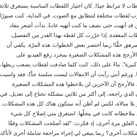
ت لا تترابط جيدًا. كان اختيار اللقطات المناسبة يستغرق ثلاثة
أجرِّب لقطات مختلفة لتتطابق مع الصوت. في البداية، كنت صبورًا
ن قد أنهيت حتى نصف ما كنت أنهيه عادةً. بدأت أشعر بنفاد
ات المعقدة. إذا حرّرت كل لقطة بهذا القدر من التفصيل،
رٌ مرهق حقًّا! ربما أختصر بعض الخطوات هذه المرّة. يكفي أن
لأرجح هذه المشكلات الصغيرة بمجرد رفع الفيديو على
بيرة". بناءً على ذلك، كنت كلما صادفت لقطات يصعب ربطها،
ا. ورغم أنني رأيت أن الانتقالات ليست سلسة جدًّا، فقد واسيت
 فالأرجح أن الآخرين لن يلاحظوا هذه المشكلات الصغيرة.
ن الذي راجعه، إلى أكثر من ثلاثين مشكلة تحتاج إلى تعديل. في
يو بلا مبالاة، لكنني لم أظن أنه ستكون هناك كل هذه المشكلات.
ل ملاحظاته كانت في محلّها. استغرق مني إصلاح كل شيء
 القلق مرة أخرى، إذ فكرت: "لقد أصلحت المشكلات وفقًا
مشكلات أخرى؟ ربما ينبغي لي إجراء مراجعة شاملة أخرى لأتأكد