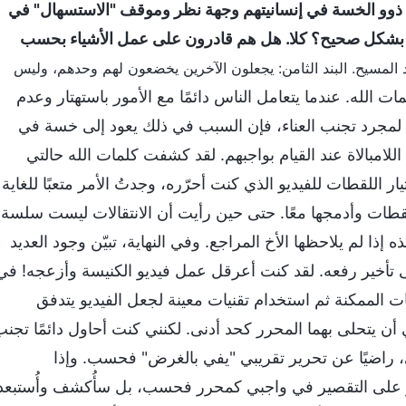
 ذوو الخسة في إنسانيتهم وجهة نظر وموقف "الاستسهال" في
هم بشكل صحيح؟ كلا. هل هم قادرون على عمل الأشياء بحسب
 كشف أضداد المسيح. البند الثامن: يجعلون الآخرين يخضعون لهم وحدهم، وليس
لمات الله. عندما يتعامل الناس دائمًا مع الأمور باستهتار وعدم
ع لمجرد تجنب العناء، فإن السبب في ذلك يعود إلى خسة في
لامبالاة عند القيام بواجبهم. لقد كشفت كلمات الله حالتي
اللقطات للفيديو الذي كنت أحرّره، وجدتُ الأمر متعبًا للغاية
ات وأدمجها معًا. حتى حين رأيت أن الانتقالات ليست سلسة،
ا لم يلاحظها الأخ المراجع. وفي النهاية، تبيّن وجود العديد
 تأخير رفعه. لقد كنت أعرقل عمل فيديو الكنيسة وأزعجه! في
ت الممكنة ثم استخدام تقنيات معينة لجعل الفيديو يتدفق
ن يتحلى بهما المحرر كحد أدنى. لكنني كنت أحاول دائمًا تجن
، راضيًا عن تحرير تقريبي "يفي بالغرض" فحسب. وإذا
مر على التقصير في واجبي كمحرر فحسب، بل سأُكشف وأُستبعد