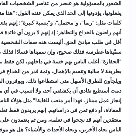
الشعور بالمسؤولية هو عنصر من عناصر الشخصيات الفاسدة. 
يفعلونها، يؤدونها إلى الحد الذي يمكن عنده القول: "هذا 
كلمات مثل: "ربما"، و"محتمل"، و"بنسبة كبيرة"؛ إنهم يفعلو
أنهم راضون بالخداع والتظاهر؛ إذ إنهم لا يرون أي فائدة 
أقل في طلب مبادئ الحق. أليست هذه صفات الشخصية الفاس
سمَّيناها غطرسة فذلك صحيح، وإن سميناها فسادًا فذلك منا
"الحقارة". أغلب الناس بهم خسة في داخلهم، لكن فقط بمس
بطريقة لا مبالية وتتسم بالإهمال، وثمة قدر من الخداع ف
ويلجأون للطرق الأسهل متى استطاعوا ذلك، ويوفرون الوق
دمت أستطيع تفادي أن يكشفني أحد، ولا أتسبب في أي مش
إنجاز عمل ممتاز، فهذا أمر متعب للغاية!" مثل هؤلاء الناس
المعاناة، أو دفع ثمن في دراساتهم. إنهم يريدون فقط ت
معتقدين أنهم قد نجحوا في تعلمه، ومن ثم يعتمدون على ذ
الناس تجاه الآخرين، وتجاه الأحداث والأشياء؟ هل هو موق