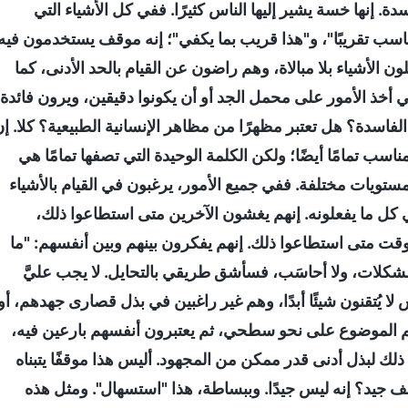
إنها خسة يشير إليها الناس كثيرًا. ففي كل الأشياء التي
مناسب تقريبًا"، و"هذا قريب بما يكفي"؛ إنه موقف يستخدمون فيه
ن الأشياء بلا مبالاة، وهم راضون عن القيام بالحد الأدنى، كما
في أخذ الأمور على محمل الجد أو أن يكونوا دقيقين، ويرون فائدة
دة؟ هل تعتبر مظهرًا من مظاهر الإنسانية الطبيعية؟ كلا. إن
سب تمامًا أيضًا؛ ولكن الكلمة الوحيدة التي تصفها تمامًا هي
تويات مختلفة. ففي جميع الأمور، يرغبون في القيام بالأشياء
ي كل ما يفعلونه. إنهم يغشون الآخرين متى استطاعوا ذلك،
ت متى استطاعوا ذلك. إنهم يفكرون بينهم وبين أنفسهم: "ما
كلات، ولا أحاسَب، فسأشق طريقي بالتحايل. لا يجب عليَّ
 لا يُتقنون شيئًا أبدًا، وهم غير راغبين في بذل قصارى جهدهم، أو
علم الموضوع على نحو سطحي، ثم يعتبرون أنفسهم بارعين فيه،
لك لبذل أدنى قدر ممكن من المجهود. أليس هذا موقفًا يتبناه
ف جيد؟ إنه ليس جيدًا. وببساطة، هذا "استسهال". ومثل هذه