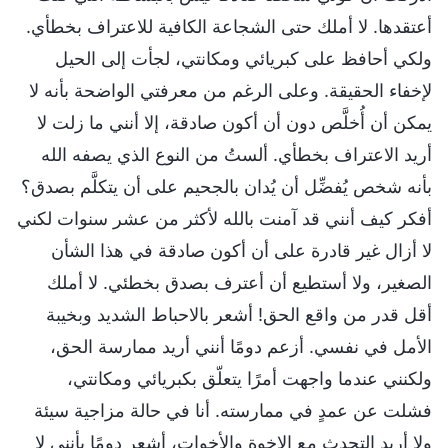
أعتقدها. لا أملك حتى الشجاعة الكافية للاعتراف بخطأي.
ولكي أحافظ على كبريائي ومكانتي، لجأت إلى الحيل
لإخفاء الحقيقة. وعلى الرغم من معرفتي الواضحة بأنه لا
يمكن أن أُخلَّص دون أن أكون صادقة، إلا أنني ما زلت لا
أريد الاعتراف بخطأي. ألستُ من النوع الذي يصفه الله
بأنه شخص يُفضِّل أن يُدان بالجحيم على أن يتكلَّم بصدق؟
أفكر كيف أنني قد آمنت بالله لأكثر من عشر سنوات لكني
لا أزال غير قادرة على أن أكون صادقة في هذا الشأن
الصغير، ولا أستطيع أن أعترف بصدق بخطئي. لا أملك
أقل قدر من واقع الحق! أشعر بالاحباط الشديد وبخيبة
الأمل في نفسي. أزعم دومًا أنني أريد ممارسة الحق،
ولكنني عندما واجهت أمرًا يتعلّق بكبريائي ومكانتي،
فشلت عن عمدٍ في ممارسته. أنا في حالة مزاجية سيئة
ولا أريد التحدث مع الإخوة والأخوات، أشعر دومًا بأنني لا