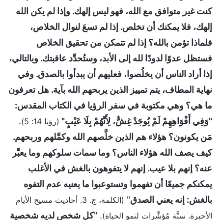
كنت غير متوافق مع الله، فهو ليس إلهك. وإذا لم يكن الله
إلهك، فلا يمكنك أن تخلص. إذا لم تسعَ لنوال الخلاص،
فلماذا تؤمن بالله؟ إذا لم تتمكن من تحقيق الخلاص
فستظل عدوًا لدودًا لله إلى الأبد، وستُحدَّد عاقبتك. وبالتالي،
إذا أراد الناس أن يخلُصوا، فعليهم أن يبدأوا بالصدق. وفي
نهاية المطاف، يتم تمييز الذين يربحهم الله بآية. هل تعرفون
ما هي؟ وهي مكتوبة في سفر الرؤيا في الكتاب المقدس:
"وَفِي أَفْوَاهِهِمْ لَمْ يُوجَدْ غِشٌّ، لِأَنَّهُمْ بِلَا عَيْبٍ"
.
(رؤيا 14: 5)
مَن يكونون؟ هؤلاء هم الذين خلَّصهم الله وكمَّلهم وربحهم.
كيف يصف الله هؤلاء الناس؟ وما سمات سلوكهم وما يعبَّر
عنه؟ إنهم بلا عيب. إنهم لا يتفوهون بالغش في الأغلب
يمكنكم جميعًا أن تفهموا وتستوعبوا ما يعنيه عدم التفوه
بالغش: إنه يعني الصدق
"
(الكلمة، ج. 3. أحاديث مسيح الأيام
. "
كل شخص لديه شخصية
الأخيرة. ستَّة مُؤشِّرات لنمو الحياة)