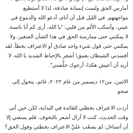
أمارس الحق ولست إنسانة صادقة، لذا لا أستطيع
مواجهتهم. في الليل قبل أن أنام، أدعو الله والدموع في
عيني، وأسكب الألم من قلبي: "يا الله، أرى كم أنا بائسة.
لا يمكنني حتى ممارسة الحق في هذا الشأن الصغير، ولا
يمكنني حتى قول شيء واحد صادق أو الاعتراف بخطأ. لقد
أفسدني الشيطان بعمق! أشعر بالإحباط الشديد يا الله. لا
أريد أن أعيش هكذا، أرجوك خلِّصني".
الاثنين، من١٢ ديسمبر من عام ٢٠٢٢، غائم، يتحول إلى
صحو
أردت الاعتراف بخطئي للقائدة في البداية، لكن حين أتى
وقت الحديث، كنت لا أزال أشعر بالتخوف. فلم يسعني إلا
أن أتساءل: لمَ يصعُب عليَّ الاعتراف بخطئي وقول الحق؟