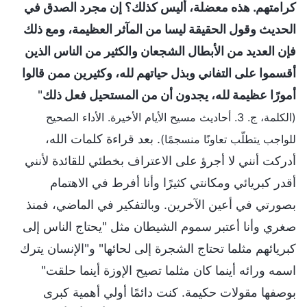
كرامتهم. هذه معضلة، أليس كذلك؟ إن مجرد الصدق في
الحديث وقول الحقيقة ليسا من المآثر العظيمة، ومع ذلك
فإن العديد من الأبطال الشجعان والكثير من الناس الذين
أقسموا على التفاني وبذل حياتهم لله، وكثيرين ممن قالوا
أمورًا عظيمة لله، يجدون أن من المستحيل فعل ذلك
"
(الكلمة، ج. 3. أحاديث مسيح الأيام الأخيرة. الأداء الصحيح
. بعد قراءة كلمات الله،
للواجب يتطلّب تعاونًا منسجمًا)
أدركت أنني لا أجرؤ على الاعتراف بخطئي للقائدة لأنني
أقدر كبريائي ومكانتي كثيرًا وأنا أفرط في الاهتمام
بصورتي في أعين الآخرين. وبالتفكير في الماضي، فمنذ
صغري وأنا أعتبر سموم الشيطان مثل "يحتاج الناس إلى
كبريائهم مثلما تحتاج الشجرة إلى لحائها" و"الإنسان يترك
اسمه ورائه أينما كان مثلما تصيح الإوزة أينما حلقت"
بوصفها مقولات حكيمة. كنت دائمًا أولي أهمية كبرى