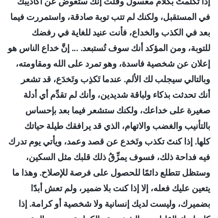
إذا تكلمتَ بكلام معسول وقلت إنك ستعوض عن أكاذيبك
في المستقبل، ولكنك لم تتب توبة صادقة، واستمررت فيما
بعد في الكذب والخداع، فأنت عنيد للغاية في رفضك
للتوبة، ومن المؤكد أنك سوف تُستبعد. ... إنَّ خداع الناس هو
إعلان عن شخصية فاسدة، وهو تمرد على الله ومقاومته،
وبالتالي سيجلب لك الألم. عندما تَكذِب وتَخدَع، قد تشعر
أنك تحدثت بذكاء ولباقة شديدين، وأنك لم تقدِّم أي أدلة
صغيرة على خداعك، ولكنك ستشعر فيما بعد بإحساس
بالتأنيب والغضب والاتهام، الذي قد يرافقك طيلة حياتك
كلها. إذا كنتَ تكذب وتَخدع عن قصد وعمد، ويأتي يوم تدرك
فيه فداحة ذلك، فسوف يمزِّقُ ذلك قلبك مثل السكين،
وستظل تتطلع دائمًا للحصول على فرصة للإصلاح. وهذا ما
يتعين عليك فعله، إلا إذا كنت بلا ضمير، ولم تعش أبدًا
بضميرك، وليست لديك إنسانية ولا شخصية أو كرامة. إذا