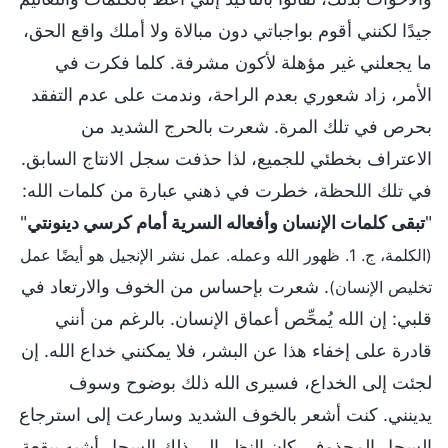
جيدًا لكنني أقوم بواجباتي دون مبالاة ولا أملك واقع الحق،
ما يجعلني غير مؤهلة لأكون مشرفة. كلما فكرت في
الأمر، زاد شعوري بعدم الراحة، وندمت على عدم التفقد
بحرص في تلك المرة. شعرت بالحرج الشديد من
الاعتراف بخطئي للجميع، لذا حذفت سجل الانتاج السابق.
في تلك اللحظة، خطرت في ذهني عبارة من كلمات الله:
"
تبقى كلمات الإنسان وأفعاله السرية أمام كرسي دينونتي
"
(الكلمة، ج. 1. ظهور الله وعمله. عمل نشر الإنجيل هو أيضًا عمل
. شعرت بإحساس من الخوف والارتعاد في
تخليص الإنسان)
قلبي: إن الله يُمحِّص أعماق الإنسان. بالرغم من أنني
قادرة على إخفاء هذا عن البشر، فلا يمكنني خداع الله. إن
لجئت إلى الخداع، فسيرى الله ذلك بوضوح وسوف
يدينني. كنت أشعر بالخوف الشديد وسارعت إلى استرجاع
السجل المحذوف. كان النظر إلى ذلك السجل أشبه ببقعة