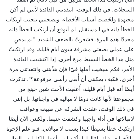
السجلات. في ذلك الوقت، انتقدتني القائدة لأنني لم أكن
مجتهدة ولخَصت أسباب الأخطاء، ونصحتني بتجنب ارتكاب
الخطأ ذاته في المستقبل. لم أتوقع أن أرتكب الخطأ ذاته
مجددًا هذه المرة. فشعرتُ بالضعف الشديد. "لم يمضِ
على عملي بصفتي مشرفة سوى أيام قليلة، وقد ارتكبتُ
مثل هذا الخطأ البسيط مرة أخرى. إذا اكتشفت القائدة
الأمر، فكم سيخيب أملها فيّ! فإن هذّبتني وانتقدتني مرة
أخرى، فكيف يمكنني أن أُبقي رأسي مرفوعة؟". تذكرت
أيضًا أنه قبل أيام قليلة، أُعفيت الأخت شين جينغ من
مجموعتنا لأنها كانت دومًا لا مبالية في واجباتها. بل إنني
في ذلك الوقت، عقدت الشركة عن طبيعة وعواقب
لامبالاتها في أداء واجبها وكشفت عنهما. ولكنني الآن أيضًا
ارتكبتُ خطأً بسيطًا كهذا بسبب لا مبالاتي. فلو علم الإخوة
والأخوات بذلك، لقالوا بالتأكيد إنني أعظ بالكلمات والتعاليم