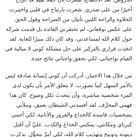
أخيرًا من على صدري. شعرت بارتياح في قلبي واختبرت
الحلاوة والراحة اللتين تأتيان من الصراحة وقول الحق.
على عكس توقعاتي، لم تحتقرني القائدة بل قدمت شركة
حول كلام الله لمساعدتي، وقد كان ذلك منيرًا للغاية. لقد
اتخذت قراري بالتركيز على حل مشكلة كوني لا مبالية في
القيام بواجباتي، لكي تحقق واجباتي نتائج جيدة.
من خلال هذا الاختبار، أدركت أن كوني إنسانة صادقة ليس
بالأمر السهل كما تصورت. لا يتعلق الأمر بأن يكون لدى
المرء شخصية مباشرة، وأن يتحدث بكل وضوح. كان هذا
فهمي المحرَّف. لقد أفسدني الشيطان بعمق، وملأني
بشخصيات فاسدة كالخداع والغرور والأنانية. لكي أحمي
كبرياي ومكانتي، يمكنني الخداع والكذب. عليَّ أن أقبل
دينونة وتوبيخ وتهذيب كلام الله، لكي أمرَّ بتحوُّل. تذكرت