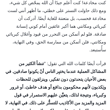
كنت مخادعة! كنت أعلم جيدًا أن الله يمحّص كل شيء،
ومع ذلك حاولت التستر على خطئي، ما أظهر أنني لست
مخادعة فحسب، بل متعنتة للغاية أيضًا. أدركت أن
كبريائي ومكانتي هما أكبر عائقين أمام كوني إنسانة
صادقة. فلو لم أتمكن من التحرر من قيود وأغلال كبريائي
ومكانتي، فلن أتمكن من ممارسة الحق، وفي النهاية،
سأُستبعد.
قرأت أيضًا كلمات الله التي تقول: "
تنشأ الكثير من
المشاكل العملية عندما يختبِر الناس أنْ يكونوا صادقين. في
بعض الأحيان يتحدثون دون تفكير، وينزلقون للحظات
ويَكذبون لأنهم محكومون بدافع أو هدف خاطئ، أو غرور
وكبرياء، ونتيجة لذلك، يتعيَّن عليهم الاستمرار في قول
المزيد والمزيد من الأكاذيب للتستُّر على ذلك. في النهاية، لا