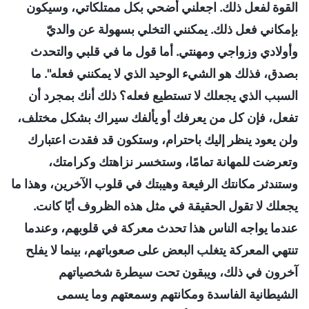
القوة لفعل ذلك. اجعلني أضحي بكل ممتلكاتي، وسيكون
بإمكاني فعل ذلك. يمكنني التخلي بسهولة عن والديّ
وأولادي وزواجي ومهنتي. أما قول ما في قلبي والتحدث
بصدق، فذلك هو الشيء الوحيد الذي لا يمكنني فعله". ما
السبب الذي يجعلك لا تستطيع فعله؟ ذلك أنك بمجرد أن
تفعل، فإن كل من يعرفك أو يألفك سيراك بشكل مختلف،
ولن يعود ينظر إليك باحترام، وستكون قد فقدت اعتبارك
وتعرضت للمهانة تمامًا، وستخسر نزاهتك وكرامتك،
وستندثر مكانتك الرفيعة وهيبتك في قلوب الآخرين، وهذا ما
يجعلك لا تقول الحقيقة في مثل هذه الظروف أيًا كانت.
عندما يواجه الناس هذا تحدث معركة في قلوبهم، وعندما
تنتهي المعركة يتغلب البعض على صعوباتهم، بينما لا يفلح
آخرون في ذلك، ويبقون تحت سيطرة شخصياتهم
الشيطانية الفاسدة ومكانتهم وسمعتهم وما يسمى