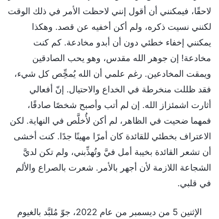
لاحقًا، فيمكنني أن أقول إنني لاحظت الأمر في ذلك الوقت
لكنني نسيت ذكره، ولم أكن أخفيه عن قصد. وهكذا
يمكنني إخفاء خطئي دون أن أبدو مخادعة. كم كنت
مخادعة! إن جوهر الله مقدس، وهو يحب الصادقين
ويمقت المخادعين. رغم علمي أن الله يُمحِِّص كل شيء،
فقد ظللت منخرطة في الخداع والاحتيال. إنّ أفعالي
أثارت اشمئزاز الله. إن لم أتب وأصبح شخصًا صادقًا،
فمهما ضحيت في الظاهر، لم أكن لأُخلَّص في النهاية. لكن
الاعتراف بخطئي للقائدة كان أمرًا مهينًا جدًا. كنت أخشى
أن تشعر القائدة بخيبة أمل فيَّ وتُهذِّبني، ولم تكن لديَّ
الشجاعة اللازمة لأن أجهر بالأمر. شعرت بالصراع والألم
في قلبي.
الإثنين 5 من ديسمبر من عام 2022، جوّ مُلبَّد بالغيوم