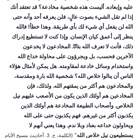
عليه وإبعاده. أليست هذه شخصية مخادعة؟ قد تعتقد أنك
إذا لم تقل الشيء بصوت عالٍ، فلن يعرفه أحد وأنه حتى
الله لن يفعل أي شيء لك بأي طريقة. وهذا خطأ! فالله
ينظر إلى أعمق كيان الإنسان. وإذا كنت لا تستطيع إدراك
ذلك، فأنت لا تعرف الله بتاتًا. المخادعون لا يخدعون
الآخرين فحسب، بل ويجرؤون على محاولة خداع الله
واستخدام وسائل خادعة لمقاومته. هل يمكن لأمثال هؤلاء
الناس أن ينالوا خلاص الله؟ شخصية الله بارة ومقدسة،
والمخادعون هم أكثر من يمقتهم الله. ولذلك، فإن
المخادعين هم أولئك الذين يكون من الأصعب عليهم نيل
الخلاص. وأصحاب الطبيعة المخادعة هم أولئك الذين
يكذبون أكثر من غيرهم. فهم يكذبون حتى على الله
ويحاولون خداعه بعناد وبلا ندم. وهذا يعني أنهم لا
يستطيعون نيل خلاص الله
"
(الكلمة، ج. 3. أحاديث مسيح الأيام