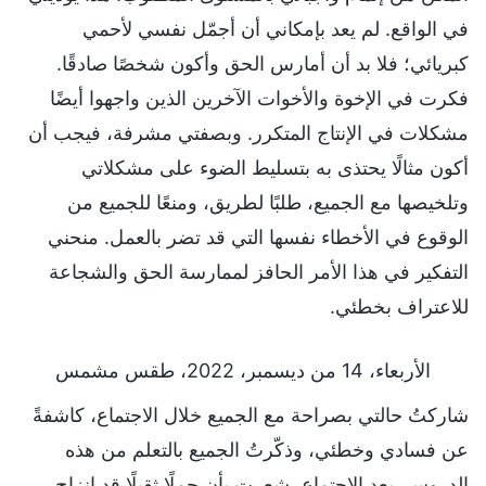
في الواقع. لم يعد بإمكاني أن أجمّل نفسي لأحمي
كبريائي؛ فلا بد أن أمارس الحق وأكون شخصًا صادقًا.
فكرت في الإخوة والأخوات الآخرين الذين واجهوا أيضًا
مشكلات في الإنتاج المتكرر. وبصفتي مشرفة، فيجب أن
أكون مثالًا يحتذى به بتسليط الضوء على مشكلاتي
وتلخيصها مع الجميع، طلبًا لطريق، ومنعًا للجميع من
الوقوع في الأخطاء نفسها التي قد تضر بالعمل. منحني
التفكير في هذا الأمر الحافز لممارسة الحق والشجاعة
للاعتراف بخطئي.
الأربعاء، 14 من ديسمبر، 2022، طقس مشمس
شاركتُ حالتي بصراحة مع الجميع خلال الاجتماع، كاشفةً
عن فسادي وخطئي، وذكّرتُ الجميع بالتعلم من هذه
الدروس. بعد الاجتماع، شعرت بأن حملًا ثقيلًا قد انزاح