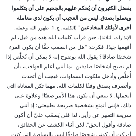
يفضل الكثيرون أن يُحكم عليهم بالجحيم على أن يتكلموا
ويعملوا بصدق. ليس من العجيب أن يكون لدي معاملة
أخرى لأولئك المخادعين
"
(الكلمة، ج. 1. ظهور الله وعمله.
. حين قرأت كلمات الله هذه من قبل، لم
الإنذارات الثلاثة)
أفهمها جيدًا. فكرت: "هل من الصعب حقًّا أن يكون المرء
شخصًا صادقًا؟ يقول الله بوضوح إنه لا يمكن أن نُخلَّص إذا
لم نصبح أشخاصًا صادقين. بما أنني أعلم العواقب، بأن
أُخلَّص وأدخل ملكوت السماوات، فيجب أن أتحدث
وأتصرف بصدق وفقًا لكلمات الله، مهما تكن المعاناة التي
أتحملها. لا ينبغي أن يكون هذا الأمر صعبًا! وعلاوة على
ذلك، فإنني أتمتع بشخصية صريحة بطبيعتي؛ إذ أنني
سريعة التعبير عن رأيي، لذا فلن يَصعُب عليّ أن أكون
صادقة وأقول الحق". لكن أثناء الكشف عن الحقائق،
أدركت أن كوني شخصًا صادقًا ليس بالبساطة التي كنت