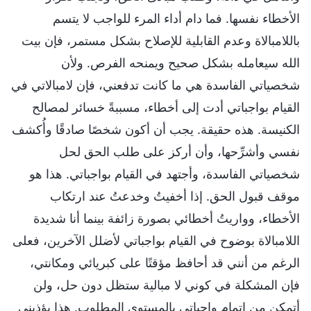
الأخطاء نفسها. فما دام أداء المرء للواجب لا يتسم
باللامبالاة وعدم القابلية للإصلاح بشكل مستمر، فإن بيت
الله سيعامله بشكل صحيح ويمنحه الفرص. ولأن
شخصياتي الفاسدة هي ما كانت تدفعني، فإن لامبالاتي في
القيام بواجباتي أدت إلى أخطاء، مسببةً خسائر لمصالح
الكنيسة. هذه حقيقة. يجب أن أكون شخصًا صادقًا وأُكشف
نفسي وأشرِّحها، وأن أركز على طلب الحق لحل
شخصياتي الفاسدة، وأجتهد في القيام بواجباتي. هذا هو
موقف قبول الحق. إذا أخفيتُ وخدعتُ عند ارتكاب
الأخطاء، وواريتُ أخطائي بصورة زائفة بينما أنا شديدة
اللامبالاة بوضوح في القيام بواجباتي لأضلل الآخرين، فعلى
الرغم من أنني قد أحافظ مؤقتًا على كبريائي ومكانتي،
فإن المشكلة في كوني لا مبالية ستظل دون حل، ولن
أتمكن من إتمام واجباتي بالمستوى المطلوب. هذا يؤذيني