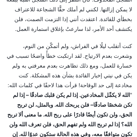
لا يمكن إزالتها. لكنني لم أملك حقًّا الشجاعة للاعتراف
بخطأي للقائدة. اعتقدت أنني إذا التزمت الصمت، فلن
يكتشف أحد الأمر، لذا سارعتُ بإغلاق استمارة العمل.
كنت أتقلب ليلًا في الفراش، ولم أتمكّن من النوم،
وشعرت بعدم الارتياح. لقد ارتكبت خطأً واضحًا تسبب في
خسارة للعمل، ومع ذلك تظاهرت بعدم معرفتي به ولم
يكن في نيتي إخبار القائدة بشأن هذه المشكلة. كنت
مخادعة إلى حد الوقاحة! قرأت هذا لاحقًا في كلمات الله:
"
الله لا يكمِّل المخادعين. إذا لم يكن قلبك صادقًا – إذا لم
تكن شخصًا صادقًا– فلن يربحك الله. وبالمثل، لن تربح
الحق، ولن تكون أيضًا قادرًا على ربح الله. ما معنى ألا تربح
الله؟ إذا لم تربح الله ولم تفهم الحق، فلن تعرف الله ولن
تكون متوافقًا معه، وفي هذه الحالة ستكون عدوًا لله. إن