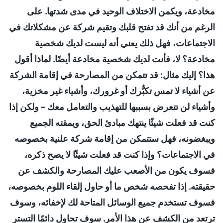
مخادعة، ويكمن الاختلاف الوحيد في مدى شدتها. على
الرغم من أنك قد تفتح قلبك وتقيم شركة عن مشكلاتك في
الاجتماعات، فهل ذلك يعني أنه ليست لديك شخصية
مخادعة؟ لا، فأنت لديك شخصية مخادعة أيضًا. لماذا أقول
هذا؟ إليك مثال: قد تتمكن من المصارحة في إقامة الشركة
عن أشياء لا تمس تكبُّرك أو غرورك، وأشياء غير مخزية،
وأشياء لن تتعرض بسببها للتهذيب والتعامل معك – ولكن إذا
كنت قد فعلت شيئًا ينتهك مبادئ الحق، ويمقته الجميع
ويبغضونه، فهل ستتمكن من إقامة شركة علنية بخصوصه
في الاجتماعات؟ وإذا كنت قد فعلت شيئًا لا يصح ذكره،
فسوف يكون من الأصعب عليك المصارحة والكشف عن
حقيقته. إذا تفحصه شخص ما أو حاول إلقاء اللوم بخصوصه،
فسوف تستخدم جميع الوسائل المتاحة لك لإخفائه، وسوف
ترتعد من الكشف عن هذا الأمر. سوف تحاول دائمًا التستر