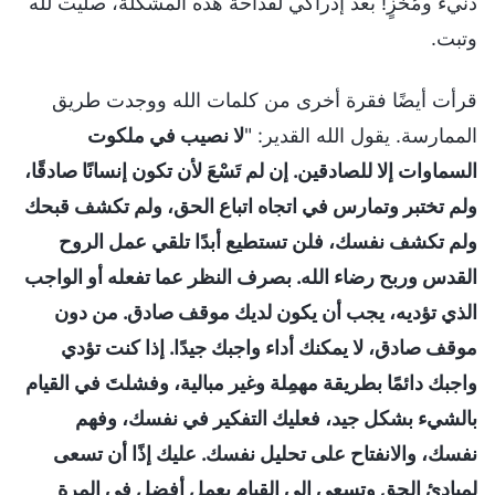
دنيء ومُخزٍ! بعد إدراكي لفداحة هذه المشكلة، صليت لله
وتبت.
قرأت أيضًا فقرة أخرى من كلمات الله ووجدت طريق
الممارسة. يقول الله القدير: "
لا نصيب في ملكوت
السماوات إلا للصادقين. إن لم تَسْعَ لأن تكون إنسانًا صادقًا،
ولم تختبر وتمارس في اتجاه اتباع الحق، ولم تكشف قبحك
ولم تكشف نفسك، فلن تستطيع أبدًا تلقي عمل الروح
القدس وربح رضاء الله. بصرف النظر عما تفعله أو الواجب
الذي تؤديه، يجب أن يكون لديك موقف صادق. من دون
موقف صادق، لا يمكنك أداء واجبك جيدًا. إذا كنت تؤدي
واجبك دائمًا بطريقة مهمِلة وغير مبالية، وفشلتَ في القيام
بالشيء بشكل جيد، فعليك التفكير في نفسك، وفهم
نفسك، والانفتاح على تحليل نفسك. عليك إذًا أن تسعى
لمبادئ الحق وتسعى إلى القيام بعمل أفضل في المرة