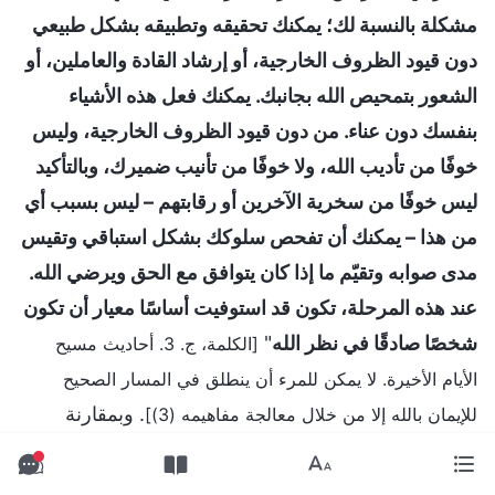
مشكلة بالنسبة لك؛ يمكنك تحقيقه وتطبيقه بشكل طبيعي
دون قيود الظروف الخارجية، أو إرشاد القادة والعاملين، أو
الشعور بتمحيص الله بجانبك. يمكنك فعل هذه الأشياء
بنفسك دون عناء. من دون قيود الظروف الخارجية، وليس
خوفًا من تأديب الله، ولا خوفًا من تأنيب ضميرك، وبالتأكيد
ليس خوفًا من سخرية الآخرين أو رقابتهم – ليس بسبب أي
من هذا – يمكنك أن تفحص سلوكك بشكل استباقي وتقيس
مدى صوابه وتقيّم ما إذا كان يتوافق مع الحق ويرضي الله.
عند هذه المرحلة، تكون قد استوفيت أساسًا معيار أن تكون
شخصًا صادقًا في نظر الله
"
[الكلمة، ج. 3. أحاديث مسيح
الأيام الأخيرة. لا يمكن للمرء أن ينطلق في المسار الصحيح
. وبمقارنة
للإيمان بالله إلا من خلال معالجة مفاهيمه (3)]
نفسي بمعيار الشخص الصادق الذي يطلبه الله، أعلم أنني
لا أزال مقصرة إلى حد كبير. لكنني مستعدة للسعي لتلبية