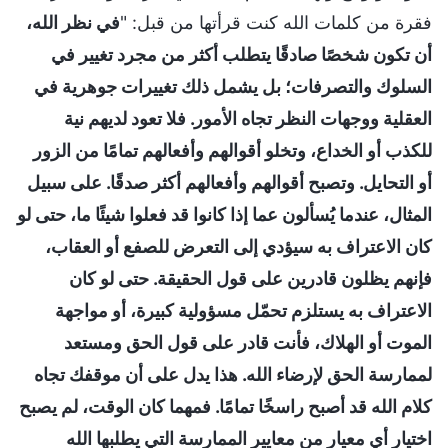
فقرة من كلمات الله كنت قرأتها من قبل: "
في نظر الله،
أن تكون شخصًا صادقًا يتطلب أكثر من مجرد تغيير في
السلوك والتصرفات؛ بل يشمل ذلك تغييرات جوهرية في
العقلية ووجهات النظر تجاه الأمور. فلا تعود لديهم نية
للكذب أو الخداع، وتخلو أقوالهم وأفعالهم تمامًا من الزور
أو التحايل. وتصبح أقوالهم وأفعالهم أكثر صدقًا. على سبيل
المثال، عندما يُسألون عما إذا كانوا قد فعلوا شيئًا ما، حتى لو
كان الاعتراف به سيؤدي إلى التعرض للصفع أو العقاب،
فإنهم يظلون قادرين على قول الحقيقة. حتى لو كان
الاعتراف به يستلزم تحمّل مسؤولية كبيرة، أو مواجهة
الموت أو الهلاك، فأنت قادر على قول الحق ومستعد
لممارسة الحق لإرضاء الله. هذا يدل على أن موقفك تجاه
كلام الله قد أصبح راسخًا تمامًا. فمهما كان الوقت، لم يصبح
اختيار أي معيار من معايير الممارسة التي يطلبها الله