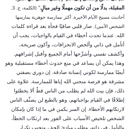
المقبلة، بدلًا من أن تكون مهملًا وغير مبالٍ
"
(الكلمة، ج. 3.
أحاديث مسيح الأيام الأخيرة. أكثر ممارسة جوهرية يمارسها
. صار قلبي صافيًا فجأة بعد قراءة كلمات
الشخص الأمين)
الله. عندما تحدث أخطاء في القيام بالواجبات، يجب أن
أتأمل في ذاتي وألخص الانحرافات، وأكون صريحة،
وأكشف نفسي وأشرِّحها أمام الجميع وأقبل إشرافهم.
وهذا يمكن أن يساعد في منع حدوث أخطاء مستقبلية وهو
أيضًا ممارسة لكوني إنسانة صادقة. إن دوري بصفتي
مشرفة هو فرصة منحني الله إياها للممارسة. علاوة على
ذلك، فإن بيت الله لم يطلب من الناس قطّ ألا يخطئوا
إطلاقًا في القيام بواجباتهم، وهو بالطبع لن يصنِّف الناس
لارتكابهم الأخطاء. إن السر يكمن في ما إذا كان بإمكان
الشخص تلخيص الأسباب على الفور بعد ارتكاب الخطأ،
والتأمل في ذاته، وطلب مبادئ الحق، وتجنب تكرار