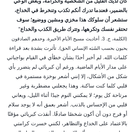
كان لديك القليل من الشخصية والكرامة، وبعض الوعي
بالضمير، فعندما تدرك أنكم تكذب وتنخرط في الخداع،
ستشعر أن سلوكك هذا مخزي ومشين ووضيع؛ سوف
تحتقر نفسك وتكرهها، وتترك طريق الكذب والخداع
"
(الكلمة، ج. 3. أحاديث مسيح الأيام الأخيرة. وحدهم الصادقون
. تأثرت بشدة بعد قراءة
يحيون بحسب الشَبَه الإنساني الحق)
كلمات الله. لم أخبر أحدًا بشأن خطأي في القيام بواجباتي
على مدار الأيام الماضية. ورغم أن كبريائي لم يتضرر بأي
شكل من الأشكال، إلا إنني أشعر بوخزة مستمرة في
قلبي كلما كنت ساكنة. وهذا يجعلني مضطربة وغير
مرتاحة كل يوم؛ لا يمكنني النوم جيدًا أثناء الليل، ويعاني
قلبي من الإحساس بالذنب. أشعر بعمق أنه لا يوجد سلام
أو فرح دون أن أكون شخصًا صادقًا. أنقذت كبريائي مؤقتًا
بالاعتماد على الخداع والتظاهر، لكنني خسرت كرامتي