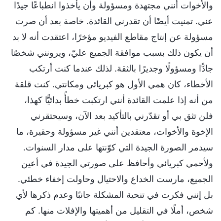
والأخوات أنني مجتهدة ومسؤولة وأن يأخذوا انطباعًا جيدًا
عني. تمنيت أيضًا أن تقدرني القائدة. خاصة بعد أن صرت
مسؤولة عن إنتاج مقاطع الفيديو مؤخرًا، اعتقدت أنه لا بد
أن يكون ذلك بسبب موافقة الجميع عليّ، ويرونني شخصًا
جادًّا ومسؤولًا وجديرًا بالثقة. لذلك عندما كنت أرتكب
الأخطاء، كان همي الأول هو كبريائي ومكانتي. كنت قلقة
من أنه إذا علمت القائدة أنني ارتكبت خطأً بدائيًّا كهذا،
فلن تثق بي أو تقدّرني بالتأكيد بعد الآن، وسيحتقرني
الإخوة والأخوات، معتقدين أنني غير مسؤولة وحقيرة، ما
سيدمر الصورة الجيدة التي كوّنتها على مدار السنوات.
ولأحمي كبريائي وأحافظ على صورتي الجيدة في أعين
الجميع، مارست الخداع والاحتيال وحاولت إخفاء خطئي.
بل إنني فكرت في تنحية المشكلة جانبًا وعدم ذكرها لأي
شخص، أملًا في التقليل من أهميتها والإفلات منها. كم