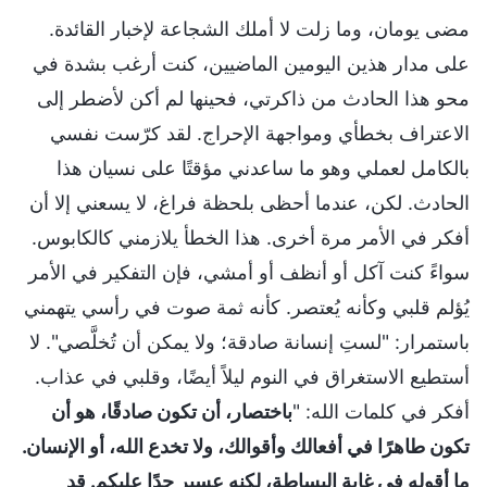
مضى يومان، وما زلت لا أملك الشجاعة لإخبار القائدة.
على مدار هذين اليومين الماضيين، كنت أرغب بشدة في
محو هذا الحادث من ذاكرتي، فحينها لم أكن لأضطر إلى
الاعتراف بخطأي ومواجهة الإحراج. لقد كرّست نفسي
بالكامل لعملي وهو ما ساعدني مؤقتًا على نسيان هذا
الحادث. لكن، عندما أحظى بلحظة فراغ، لا يسعني إلا أن
أفكر في الأمر مرة أخرى. هذا الخطأ يلازمني كالكابوس.
سواءً كنت آكل أو أنظف أو أمشي، فإن التفكير في الأمر
يُؤلم قلبي وكأنه يُعتصر. كأنه ثمة صوت في رأسي يتهمني
باستمرار: "لستِ إنسانة صادقة؛ ولا يمكن أن تُخلَّصي". لا
أستطيع الاستغراق في النوم ليلاً أيضًا، وقلبي في عذاب.
أفكر في كلمات الله: "
باختصار، أن تكون صادقًا، هو أن
تكون طاهرًا في أفعالك وأقوالك، ولا تخدع الله، أو الإنسان.
ما أقوله في غاية البساطة، لكنه عسير جدًا عليكم. قد