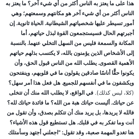
هذا على ما يعتز به الناس أكثر من أي شيء آخر؟ ما يعتز به
الناس أكثر من أي شيء آخر هو مكانتهم وسمعتهم؛ وهي
أمور تسيطر عليها شخصياتهم الشيطانية. الحياة ثانوية. إن
أجبرتهم الحال فسيستجمعون القوة لبذل حياتهم، أما
المكانة والسمعة فليس من السهل التخلي عنهما. بالنسبة
إلى الأشخاص الذين يؤمنون بالله، لا يكتسب بذلهم حياتهم
الأهمية القصوى. يطلب الله من الناس قبول الحق، وأن
يكونوا حقًّا أناسًا صادقين يقولون ما في قلوبهم، وينفتحون
ويكشفون ما في أنفسهم للجميع. هل فعل هذا أمر سهل؟
(كلا، ليس كذلك).
في الواقع، لا يطلب الله منك أن تتخلى
عن حياتك. أليست حياتك هبة من الله؟ ما فائدة حياتك لله؟
فالله لا يريدها، بل يريد منك أن تتكلم بصدق، وأن تقول من
أنت وما تفكر به في قلبك. هل تستطيع قول هذه الأشياء؟
هنا تغدو المهمة صعبة، وقد تقول: "اجعلني أجتهد وسأمتلك