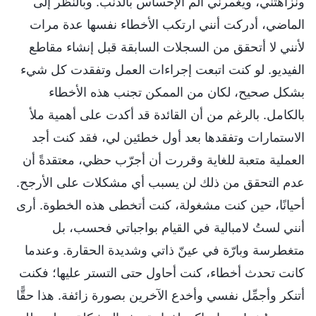
ونزاهتني، ويغمرني ألم الإحساس بالذنب. وبالنظر إلى
الماضي، أدركت أنني ارتكب الأخطاء نفسها عدة مرات
لأنني لا أتحقق من السجلات السابقة قبل إنشاء مقاطع
الفيديو. لو كنت اتبعت إجراءات العمل وتفقدت كل شيء
بشكل صحيح، لكان من الممكن تجنب هذه الأخطاء
بالكامل. بالرغم من أن القائدة قد أكدت على أهمية ملأ
الاستمارات وتفقدها بعد أول خطئين لي، فقد كنت أجد
العملية متعبة للغاية وقررت أن أجرّب حظي، معتقدةً أن
عدم التحقق من ذلك لن يسبب أي مشكلات على الأرجح.
أحيانًا، حين كنت مشغولة، كنت أتخطى هذه الخطوة. أرى
أنني لستُ لامبالية في القيام بواجباتي فحسب، بل
متغطرسة وبارّة في عينّ ذاتي وشديدة الحقارة. وعندما
كانت تحدث أخطاء، كنت أحاول حتى التستر عليها؛ فكنت
أتنكر وأجمِّل نفسي وأخدع الآخرين بصورة زائفة. هذا حقًّا