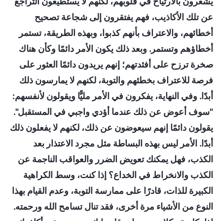
يشعرون بالارتياح في قلوبهم، لكنهم لا يستطيعون التراجع
عن تلك الأكاذيب، فهم يفتقرون إلى شجاعة تصحيح
أخطائهم، والاعتراف بأنهم كذبوا، وبهذه الطريقة، تستمر
أخطاؤهم وتستمر. وبعد ذلك يكون الأمر دائمًا وكأن هناك
صخرة ترزح على أفئدتهم؛ إنهم يريدون دائمًا العثور على
فرصة للاعتراف بخطئهم والتوبة، لكنهم لا يمارسون ذلك
أبدًا. وفي النهاية، يفكرون في الأمر مليًّا ويقولون لأنفسهم:
"سوف أعوض عن ذلك عندما أؤدي واجبي في المستقبل".
يقولون دائمًا إنهم سيعوضون عن ذلك، لكنهم لا يفعلون ذلك
أبدًا. الأمر ليس بهذه البساطة مثل مجرد الاعتذار بعد
الكذب، فهل يمكنك تعويض الضرر والعواقب الناجمة عن
الكذب والانخراط في الخداع؟ إذا كنت، وسط الكراهية
الكبيرة للذات، قادرًا على ممارسة التوبة، وعدم القيام بهذا
النوع من الأشياء مرة أخرى، فقد تنال تسامح الله ورحمته.