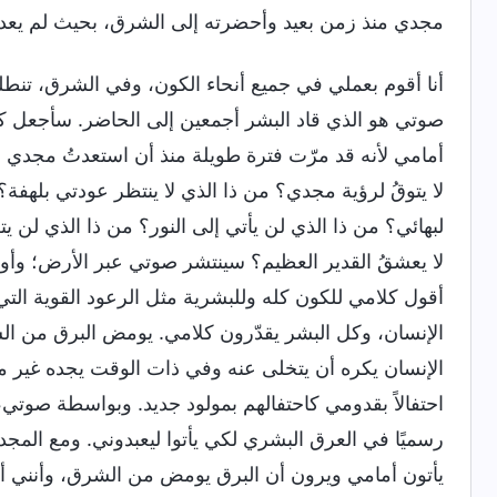
مجدي منذ زمن بعيد وأحضرته إلى الشرق، بحيث لم يعد في 
أنا أقوم بعملي في جميع أنحاء الكون، وفي الشرق، تنطلق
صوتي هو الذي قاد البشر أجمعين إلى الحاضر. سأجعل 
أمامي لأنه قد مرّت فترة طويلة منذ أن استعدتُ مجدي
لا يتوقُ لرؤية مجدي؟ من ذا الذي لا ينتظر عودتي بلهفة
لبهائي؟ من ذا الذي لن يأتي إلى النور؟ من ذا الذي لن ي
لا يعشقُ القدير العظيم؟ سينتشر صوتي عبر الأرض؛ وأودُّ
أقول كلامي للكون كله وللبشرية مثل الرعود القوية التي ت
الإنسان، وكل البشر يقدّرون كلامي. يومض البرق من ال
الإنسان يكره أن يتخلى عنه وفي ذات الوقت يجده غير مفه
احتفالاً بقدومي كاحتفالهم بمولود جديد. وبواسطة صوت
رسميًا في العرق البشري لكي يأتوا ليعبدوني. ومع المج
يأتون أمامي ويرون أن البرق يومض من الشرق، وأنني أي