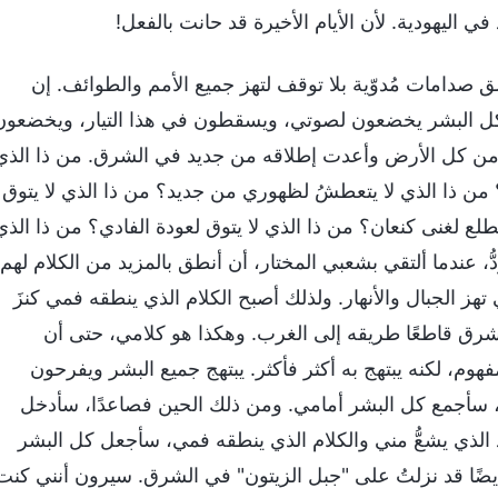
اليهودية. لأن الأيام الأخيرة قد حانت بالفعل!
 صدامات مُدوّية بلا توقف لتهز جميع الأمم والطوائف. إن
كل البشر يخضعون لصوتي، ويسقطون في هذا التيار، ويخضعون
 من كل الأرض وأعدت إطلاقه من جديد في الشرق. من ذا الذي
؟ من ذا الذي لا يتعطشُ لظهوري من جديد؟ من ذا الذي لا يتوق
تطلع لغنى كنعان؟ من ذا الذي لا يتوق لعودة الفادي؟ من ذا الذي
، عندما ألتقي بشعبي المختار، أن أنطق بالمزيد من الكلام لهم.
هز الجبال والأنهار. ولذلك أصبح الكلام الذي ينطقه فمي كنزَ
شرق قاطعًا طريقه إلى الغرب. وهكذا هو كلامي، حتى أن
وم، لكنه يبتهج به أكثر فأكثر. يبتهج جميع البشر ويفرحون
ي، سأجمع كل البشر أمامي. ومن ذلك الحين فصاعدًا، سأدخل
د الذي يشعُّ مني والكلام الذي ينطقه فمي، سأجعل كل البشر
ضًا قد نزلتُ على "جبل الزيتون" في الشرق. سيرون أنني كنت