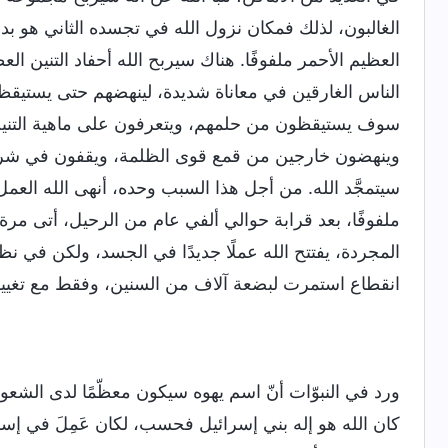
الغالبون، لذلك فمكان نزول الله في تجسده الثاني هو ب
العظيم الأحمر ملفوفًا. هناك سيربح الله أحفاد التنين ال
الناس الغارقين في معاناة شديدة، لينهضهم حتى يستيقظوا 
سوف يستيقظون من حلمهم، ويتعرفون على ماهية التنين ا
وينهضون خارجين من قمع قوى الظلمة، ويقفون في شرق ال
سيتمجَّد الله. من أجل هذا السبب وحده، أنهى الله العم
ملفوفًا، بعد قرابة حوالي ألفي عام من الرحيل، أتى مر
المجردة، يفتتح الله عملًا جديدًا في الجسد، ولكن في 
انقطاع استمرت لبضعة آلاف من السنين، وفقط مع تغيير
ورد في النبوّات أنّ اسم يهوه سيكون معظّمًا لدى الشعوب
كان الله هو إله بني إسرائيل فحسب، لكان عَمِلَ في إسرا