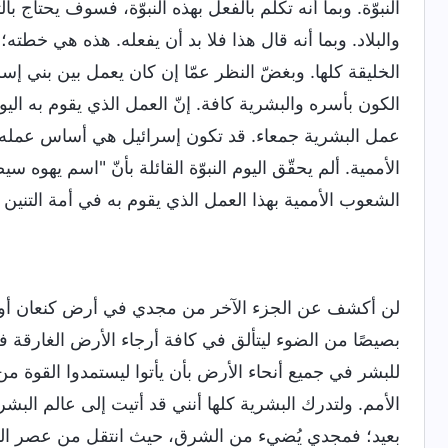
النبوّة. وبما أنه تكلم بالفعل بهذه النبوّة، فسوف يحتاج 
والبلاد. وبما أنه قال هذا فلا بد أن يفعله. هذه هي خط
الخليقة كلها. وبغضّ النظر عمّا إن كان يعمل بين بني إسر
الكون بأسره والبشرية كافة. إنّ العمل الذي يقوم به ال
عمل البشرية جمعاء. قد تكون إسرائيل هي أساس عمله 
الأممية. ألم يحقّق اليوم النبوّة القائلة بأنّ "اسم يهوه
الشعوب الأممية بهذا العمل الذي يقوم به في أمة التنين 
لن أكشف عن الجزء الآخر من مجدي في أرض كنعان أولاً إل
بصيصًا من الضوء ليتألق في كافة أرجاء الأرض الغارقة في
للبشر في جميع أنحاء الأرض بأن يأتوا ليستمدوا القوة م
الأمم. ولتدرك البشرية كلها أنني قد أتيت إلى عالم ال
بعيد؛ فمجدي يُضيء من الشرق، حيث انتقل من عصر النع