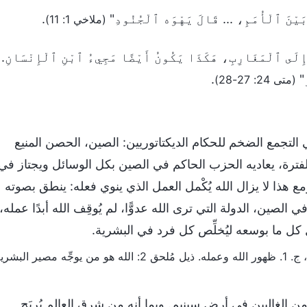
 بَيْنَ ٱلْأُمَمِ، ... قَالَ يَهْوَه ٱلْجُنُودِ"
.
(ملاخي 1: 11)
رُ إِلَى ٱلْمَغَارِبِ، هَكَذَا يَكُونُ أَيْضًا مَجِيءُ ٱبْنِ ٱلْإِنْسَانِ.
ُ"
.
(متى 24: 27-28)
ي التجمع الضخم للحكام الديكتاتوريين: الصين، الحصن المنيع
ه الفترة، يعاديه الحزب الحاكم في الصين بكل الوسائل ويجتاز في
ع هذا لا يزال الله يُكْمل العمل الذي ينوي فعله: ينطق بصوته
الصين، الدولة التي ترى الله عدوًّا، لم يُوقِف الله أبدًا عمله،
ل كل ما بوسعه ليُخلِّص كل فرد في البشرية.
 هو من يوجِّه مصير البشرية
ن الغالبين في أرض سينيم. وبما أنه من شرق العالم يُربَح