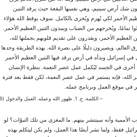
دون شك أرض سينيم، وهي نفسها البقعة حيث يرقد التنين
عظيم الأحمر لكي يُهزم ويُخزى بالكامل. سوف يوقظ الله هؤلاء
تمامًا، ويُخرجهم من الضباب وينبذون التنين العظيم الأحمر.
لعظيم الأحمر، ويقدرون على تقديم قلوبهم بجملتها لله،
عالم، ويصيرون دليلًا على نصرة الله. بهذه الطريقة وحدها
ل في إسرائيل وبدأه في أرض يرقد فيها التنين العظيم الأحمر
ة أخرى في الجسد ليُكمل عمل عصر النعمة. بنظرة الإنسان
نظر الله، فإنه يستمر في عمل عصر النعمة، لكن فقط بعد فترة
 في موقع العمل وبرنامج عمله.
– الكلمة، ج. 1. ظهور الله وعمله. العمل والدخول (6)
 الأممية وأنه سينتشر بينهم. ما المغزى من تلك النبوّات؟ لو
ئيل فقط، ولما نشر أيضًا هذا العمل، ولم يكن ليتكلم بهذه