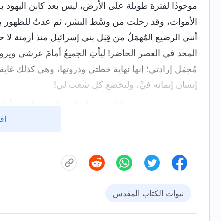
موجودًا لفترة طويلة على الأرض، ليس بعد كابن اليهود 
الأموات، وقد رحلت من وسْط البشر، ثم عدتُ للظهور بمجد 
أنني الرضيع المُهمَلُ من قِبَل بني إسرائيل منذ أزمنة لا
المجد في العصر الحاضر! ليأتِ الجميعُ أمامَ عرشي وير
مُجمَل إرادتي؛ إنها نهاية خطتي وذروتها، وهي كذلك غاي
إنسان إيمانه فيَّ، وليخضع كل شعب لي!
– الكلمة، ج. 1. ظهور الله وعمله. دويُّ الرعود السبعة – التنبؤ بأن إنجيل الملكوت سينتشر في جميع أنحاء الكون
اقر
نبوات الكتاب المقدس