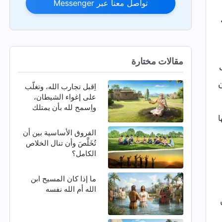
تواصل معنا عبر Messenger
مقالات مختارة
ن
اِقبل تجارب الله، وتغلّب
على إغواء الشيطان،
واِسمح لله بأن يمتلك
كيانك بأكمله
الفروق الأساسية بين أن
تُخَلَّصَ وأن تنال الخلاص
الكامل؟
ما إذا كان المسيح ابن
الله أم الله نفسه