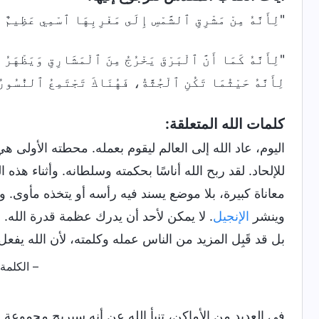
"لِأَنَّهُ مِنْ مَشْرِقِ ٱلشَّمْسِ إِلَى مَغْرِبِهَا ٱسْمِي عَظِيمٌ
"لِأَنَّهُ كَمَا أَنَّ ٱلْبَرْقَ يَخْرُجُ مِنَ ٱلْمَشَارِقِ وَيَظْهَ
لِأَنَّهُ حَيْثُمَا تَكُنِ ٱلْجُثَّةُ، فَهُنَاكَ تَجْتَمِعُ ٱلنُّسُور
كلمات الله المتعلقة:
اليوم، عاد الله إلى العالم ليقوم بعمله. محطته الأولى ه
للإلحاد. لقد ربح الله أناسًا بحكمته وسلطانه. وأثناء هذ
معاناة كبيرة، بلا موضع يسند فيه رأسه أو يتخذه مأوى. وم
وينشر
الإنجيل
. لا يمكن لأحد أن يدرك عظمة قدرة الله. في 
بل قد قَبِل المزيد من الناس عمله وكلمته، لأن الله يفع
– الكلمة، ج. 1. ظهور الله وعمله. ذيل مُلحق 2: الله
في العديد من الأماكن، تنبأ الله عن أنه سيربح مجموعة م