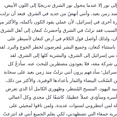
 نور إلا عندما يتحول نور الشرق تدريجيًا إلى اللون الأبيض،
نذ زمن بعيد، وأنني أنهضُ من جديد في الشرق. فبعد أن نزلت
مرة أخرى في إسرائيل، لأن عملي يقود الكون بأكمله، والأكثر م
 السبب فقد نزلتُ في الشرق وأحضرتُ كنعان إلى أهل الشرق.
عان، ولذلك أواصل قول الكلام في أرض كنعان لأسيطر على
استثناء كنعان، وجميع البشر مُعرضون لخطر الجوع والبرد. لقد
بني إسرائيل إلى الشرق، والبشرية كلها إلى الشرق. لقد
 في شركة معه، فلا يعودون مضطرين للبحث عنه. سأدعُ كل
 إسرائيل؛ سأدعهم يرون أنني نزلتُ منذ زمن بعيد على سحابة
لسُحُب البيضاء والثمار بأعدادها الوفيرة، والأكثر من ذلك،
 اليهود، المسيح المُنتظر، وظهوري الكامل أنا الذي تعرض
سره وسأؤدي عملاً عظيمًا، كاشفًا كل مجدي وكل أعمالي
له لمن انتظروني لسنوات عديدة، ولمن تاقوا لمجيئي على
رية جمعاء التي تضطهدني، لكي يعلم الجميع أنني قد انتزعتُ