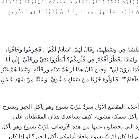
 خُبْزًا وَبَارَكَ وَكَسَّرَ وَنَاوَلَهُمَا، فَٱنْفَتَحَتْ أَعْيُنُهُمَا وَعَرَفَاهُ
ُنْ قَلْبُنَا مُلْتَهِبًا فِينَا إِذْ كَانَ يُكَلِّمُنَا فِي ٱلطَّرِيقِ
فَ يَسُوعُ نَفْسُهُ فِي وَسْطِهِمْ، وَقَالَ لَهُمْ: "سَلَامٌ لَكُمْ!". فَجَزِعُوا وَخَافُوا،
َلِمَاذَا تَخْطُرُ أَفْكَارٌ فِي قُلُوبِكُمْ؟ اُنْظُرُوا يَدَيَّ وَرِجْلَيَّ: إِنِّي أَنَا
َرَوْنَ لِي". وَحِينَ قَالَ هَذَا أَرَاهُمْ يَدَيْهِ وَرِجْلَيْهِ. وَبَيْنَمَا هُمْ غَيْرُ
نَا طَعَامٌ؟". فَنَاوَلُوهُ جُزْءًا مِنْ سَمَكٍ مَشْوِيٍّ، وَشَيْئًا مِنْ شَهْدِ عَسَلٍ.
اه. المقطع الأوّل سردٌ للرّبّ يسوع وهو يأكل الخبز ويشرح
وهو يأكل سمكة مشوية. كيف يساعدك هذان المقطعان على
ة التي تحصلون عليها من هذه الأوصاف للرّبّ يسوع وهو يأكل
ا كان الرّبّ يسوع واقفًا أمامكم يأكل الخبز؟ أو إذا كان