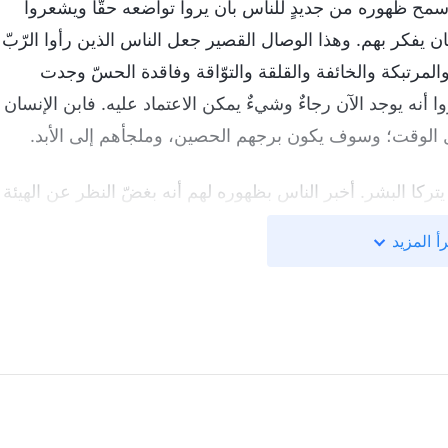
سمح ظهوره من جديدٍ للناس بأن يروا تواضعه حقًّا ويشعروا
 يفكر بهم. وهذا الوصال القصير جعل الناس الذين رأوا الرّبّ
المرتبكة والخائفة والقلقة والتوّاقة وفاقدة الحسّ وجدت
 أنه يوجد الآن رجاءٌ وشيءٌ يمكن الاعتماد عليه. فابن الإنسان
الوقت؛ وسوف يكون برجهم الحصين، وملجأهم إلى الأبد.
يتركا البشر. أخبر الناس بظهوره لهم أنه بغضّ النظر عن الهيئة
هم ويكون معهم في جميع الأوقات وفي جميع الأماكن. أخبرهم
أ المزيد
رعاهم، ويسمح لهم برؤيته ولمسه، ويتأكّد من أنهم لن يشعروا
 لا يعيشون وحدهم في هذا العالم. فالبشر يرعاهم الله والله
كلّ واحدٍ من أتباعه. وبوجود الله الذي يمكن أن يعتمد عليه
ه باعتباره ذبيحةً عن خطاياهم لن تربطهم الخطيّة مرّةً أخرى.
لرّبّ يسوع بعد قيامته أشياء صغيرة للغاية، ولكن من
ا كانت جميعها في غاية الأهميّة والتأثير.