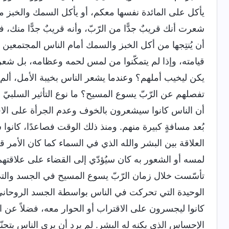
يأكل على المائدة نفسها معكم، أو يأكل السمك والخبز م
شعرت أنك قريبٌ جدًّا من الرّبّ، وأنه قريبٌ جدًّا منك، ف
أن يُنتِجها من أكل الخبز والسمك أمام الناس المجتمعين 
قيامته، وإذا لم يتمكّنوا من لمس لحمه وعظامه، بل شعر
يكن ليخيب أملهم؟ وعندما يشعر الناس بخيبة الأمل، ألم يك
تفصلهم عن الرّبّ يسوع المسيح؟ ما نوع التأثير السلبيّ ا
أن الناس كانوا سيشعرون بالخوف وعدم الجرأة على الا
بُعد مسافةٍ كبيرة منهم. ومنذ ذلك الوقت فصاعدًا، كانو
العلاقة بين البشر والله الذي في السماء كما كان الأمر 
لمسه أو الشعور به كان سيُؤدّي إلى القضاء على علاقتهم ا
تأسّست خلال زمان الرّبّ يسوع المسيح في الجسد والتي 
الوحيدة التي تحركت في الناس بواسطة الجسد الروحانيّ
كانوا ليجسرون على الاقتراب أو الحوار معه، فضلاً عن اتّبا
الإحساس الذي يكنه له البشر. لم يرد أن يرى الناس يتجنّب