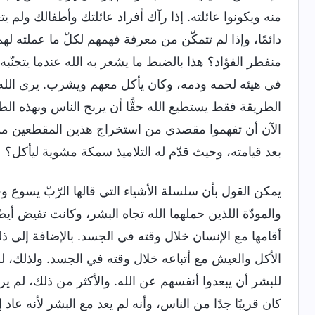
منه ويكونوا عائلته. إذا رآك أفراد عائلتك وأطفالك ولم ي
دائمًا، وإذا لم تتمكّن من معرفة فهمهم لكلّ ما عملته 
منفطر الفؤاد؟ هذا بالضبط ما يشعر به الله عندما يتجنّبه
في هيئه لحمه ودمه، وكان يأكل معهم ويشرب. يرى الله ال
الطريقة فقط يستطيع الله حقًّا أن يربح الناس وبهذه الطر
الآن أن تفهموا مقصدي من استخراج هذين المقطعين من 
بعد قيامته، وحيث قدّم له التلاميذ سمكة مشوية ليأكل؟
يمكن القول بأن سلسلة الأشياء التي قالها الرّبّ يسوع
والمودّة اللذين حملهما الله تجاه البشر، وكانت تفيض أيضًا 
أقامها مع الإنسان خلال وقته في الجسد. بالإضافة إلى ذ
الأكل والعيش مع أتباعه خلال وقته في الجسد. ولذلك، لم 
للبشر أن يبعدوا أنفسهم عن الله. والأكثر من ذلك، لم يرد
كان قريبًا جدًا من الناس، وأنه لم يعد مع البشر لأنه عاد 