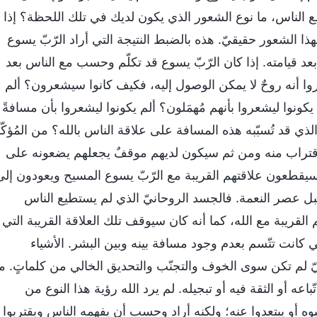
ع الناس، ما نوع الشعور الذي يكون لديك في تلك اللحظة؟ إذا
هذا الشعور حقيقيّ. هذه بالضبط النتيجة التي أراد الرّبّ يسوع
بعد قيامته. إذا كان الرّبّ يسوع قد تكلّم وحسب مع الناس بعد
وا أنه روحٌ لا يمكن الوصول إليه، فكيف كانوا سيشعرون؟ ألم
ونوا ليشعروا بأنهم مُهمَلون؟ ألم يكونوا ليشعروا بأن مسافةً
لذي قد تُسبّبه هذه المسافة على علاقة الناس بالله؟ من المُؤكّ
قتراب منه ومن ثم سيكون لديهم موقفٌ يجعلهم يضعونه على
ا سيقطعون علاقتهم القريبة مع الرّبّ يسوع المسيح ويعودون إلى
قبل عصر النعمة. فالجسد الروحانيّ الذي لم يستطيع الناس
لقريبة مع الله، كما أنه كان سيوقف تلك العلاقة القريبة التي
كانت تتّسم بعدم وجود مسافة بينه وبين البشر. الأشياء
 لم تكن سوى الخوف والتجنّب والتحديق الخالي من كلماتٍ. ما
عه أو الثقة فيه أو تبجيله. لم يرد الله رؤية هذا النوع من
وه أو يبتعدوا عنه؛ ولكنه أراد وحسب أن يفهمه الناس ويقتربوا