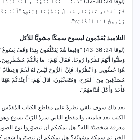
(لوقا 24: 30-32) "فَلَمَّا ٱتَّكَأَ مَعَهُمَا، أَخَذَ
ثُمَّ ٱخْتَفَى عَنْهُمَا، فَقَالَ بَعْضُهُمَا لِبَعْضٍ: "أَلَمْ يَك
وَيُوضِحُ لَنَا ٱلْكُتُبَ؟".
التلاميذ يُقدّمون ليسوع سمكًا مشويًّا للأكل
(لوقا 24: 36-43) "وَفِيمَا هُمْ يَتَكَلَّمُونَ بِهَذَا وَقَ
وَظَنُّوا أَنَّهُمْ نَظَرُوا رُوحًا. فَقَالَ لَهُمْ: "مَا بَالُكُمْ مُضْطَرِبِينَ، و
هُوَ! جُسُّونِي وَٱنْظُرُوا، فَإِنَّ ٱلرُّوحَ لَيْسَ لَهُ لَحْمٌ وَعِظَامٌ كَمَا ت
مُصَدِّقِينَ مِنَ ٱلْفَرَحِ، وَمُتَعَجِّبُونَ، قَالَ لَهُمْ: "أَعِنْدَكُمْ هَهُ
فَأَخَذَ وَأَكَلَ قُدَّامَهُمْ".
بعد ذلك سوف نلقي نظرةً على مقاطع الكتاب المُقدّس أعل
الكتب بعد قيامته، والمقطع الثاني سردٌ للرّبّ يسوع 
معرفة شخصيّة الله؟ هل يمكنكم أن تتصوّروا نوع الصور
الخبز ثم سمكة مشويّة؟ هل يمكنكم أن تتصوّروا شعوركم إذ