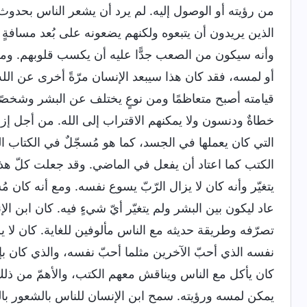
من رؤيته أو الوصول إليه. لم يرد أن يشعر الناس بحدوث أ
الذين يريدون أن يتبعوه ولكنهم يضعونه على بُعد مسافةٍ كب
وأنه سيكون من الصعب جدًّا عليه أن يكسب قلوبهم. ومن ث
أو لمسه، فقد كان هذا سيبعد الإنسان مرّةً أخرى عن الل
قيامته أصبح متعاظمًا ومن نوعٍ يختلف عن البشر وشخصًا 
خطاةٌ ودنسون ولا يمكنهم الاقتراب إلى الله. من أجل إزا
التي كان يعملها في الجسد، كما هو مُسجّلٌ في الكتاب المُقدّس: "
الكتب كما اعتاد أن يفعل في الماضي. وقد جعلت كلّ هذه ا
يتغيّر وأنه كان لا يزال الرّبّ يسوع نفسه. ومع أنه كان مُ
عاد ليكون بين البشر ولم يتغيّر أيّ شيءٍ فيه. كان ابن ا
تصرّفه وطريقة حديثه مع الناس مألوفين للغاية. كان لا يزا
نفسه الذي أحبّ الآخرين مثلما أحبّ نفسه، والذي كان بإمك
كان يأكل مع الناس ويناقش معهم الكتب، والأهمّ من ذلك
يمكن لمسه ورؤيته. سمح ابن الإنسان للناس بالشعور بال