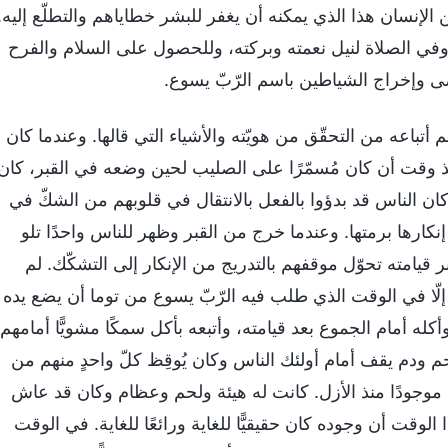
ن الإنسان هذا الذي يمكنه أن يغفر للبشر خطاياهم والتطلّع إليه.
ٍ، وفي الصلاة لنيل نعمته وبركته، وللحصول على السلام والفرح
ضى وإخراج الشياطين باسم الرّبّ يسوع.
باعه من التحقّق من هويّته والأشياء التي قالها. وعندما كان
وقت أن كان مُسمّرًا على الصليب لحين وضعه في القبر، كان
ن الناس قد بدؤوا بالفعل بالانتقال في قلوبهم من الشكّ في
إنكارها برمتها. وعندما خرج من القبر وظهر للناس واحدًا تلو
بر قيامته تحوّل موقفهم بالتدريج من الإنكار إلى التشكّك. لم
 إلّا في الوقت الذي طلب فيه الرّبّ يسوع من توما أن يضع يده
له أمام الجموع بعد قيامته، وأتبعه بأكل سمكًا مشويًّا أمامهم.
م ودم يقف أمام أولئك الناس وكان يُوقِظ كلّ واحدٍ منهم من
موجودًا منذ الأزل. كانت له هيئة ولحم وعظام وكان قد عاش
لوقت أن وجوده كان حقيقيًّا للغاية ورائعًا للغاية. في الوقت