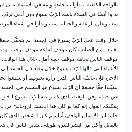
بالراحة الكافية ليبدأوا بشجاعةٍ وثقة في الاعتماد على اب
بدأوا أيضًا في الصلاة باسم الرّبّ يسوع دون أدنى تردّد
منه، وعلى الرعاية والحماية منه، وبدأوا في شفاء المر
خلال وقت عمل الرّبّ يسوع في الجسد، لم يتمكّن معظم أت
يقترب من الصليب كان موقف أتباعه موقف ترقب. ومنذ 
موقف الناس تجاهه موقف خيبة أملٍ. خلال هذا الوقت، كا
الأشياء التي قالها الرّبّ يسوع خلال وقته في الجسد إلى 
الآخر، فإن غالبيّة الناس الذين رأوه بعيونهم أو سمعوا بخ
يتقبّلوا حقًّا حقيقة أن الرّبّ يسوع هو المسيح في الجسد
في جنبه، وفي الوقت الذي كسر فيه الرّبّ يسوع الخبز وأك
يمكنكم القول إنه كما لو كان هذا الجسد الروحانيّ من لح
حلم: ابن الإنسان الواقف أمامهم كان الشخص الذي كان 
بالفعل وأكل مع البشر لفترةٍ طويلة...شعر الناس في هذا ا