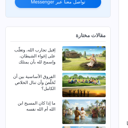
تواصل معنا عبر Messenger
مقالات مختارة
اِقبل تجارب الله، وتغلّب
على إغواء الشيطان،
واِسمح لله بأن يمتلك
كيانك بأكمله
الفروق الأساسية بين أن
تُخَلَّصَ وأن تنال الخلاص
الكامل؟
ما إذا كان المسيح ابن
الله أم الله نفسه