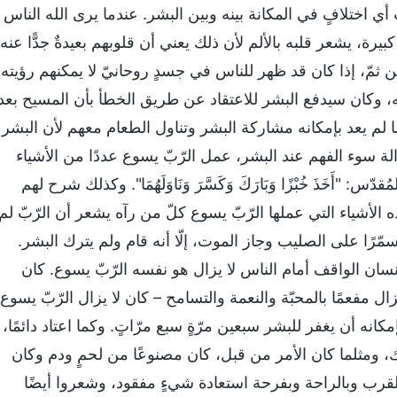
ي اختلافٍ في المكانة بينه وبين البشر. عندما يرى الله الناس
يرة، يشعر قلبه بالألم لأن ذلك يعني أن قلوبهم بعيدةٌ جدًّا عنه
مّ، إذا كان قد ظهر للناس في جسدٍ روحانيّ لا يمكنهم رؤيته
ه، وكان سيدفع البشر للاعتقاد عن طريق الخطأ بأن المسيح بعد
لم يعد بإمكانه مشاركة البشر وتناول الطعام معهم لأن البشر
لة سوء الفهم عند البشر، عمل الرّبّ يسوع عددًا من الأشياء
أَخَذَ خُبْزًا وَبَارَكَ وَكَسَّرَ وَنَاوَلَهُمَا". وكذلك شرح لهم
لأشياء التي عملها الرّبّ يسوع كلّ من رآه يشعر أن الرّبّ لم
سمّرًا على الصليب وجاز الموت، إلّا أنه قام ولم يترك البشر.
لإنسان الواقف أمام الناس لا يزال هو نفسه الرّبّ يسوع. كان
ل مفعمًا بالمحبّة والنعمة والتسامح – كان لا يزال الرّبّ يسوع
انه أن يغفر للبشر سبعين مرّةٍ سبع مرّاتٍ. وكما اعتاد دائمًا،
، ومثلما كان الأمر من قبل، كان مصنوعًا من لحمٍ ودم وكان
قرب وبالراحة وبفرحة استعادة شيءٍ مفقود، وشعروا أيضًا