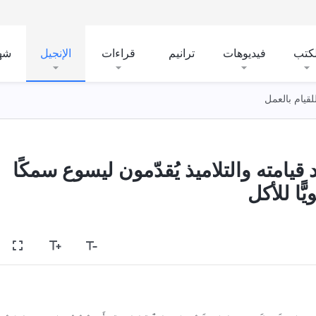
لكتب
فيديوهات
ترانيم
قراءات
الإنجيل
شه
لقيام بالعمل
يامته والتلاميذ يُقدّمون ليسوع سمكًا
ًّا للأكل