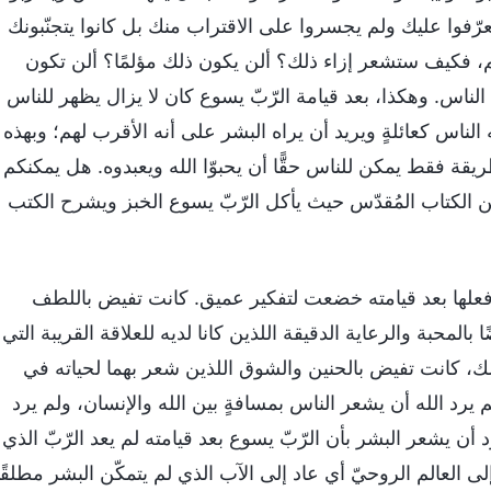
تعرّفوا عليك ولم يجسروا على الاقتراب منك بل كانوا يتجنّبونك
لهم، فكيف ستشعر إزاء ذلك؟ ألن يكون ذلك مؤلمًا؟ ألن تكون
 الناس. وهكذا، بعد قيامة الرّبّ يسوع كان لا يزال يظهر للناس
ناس كعائلةٍ ويريد أن يراه البشر على أنه الأقرب لهم؛ وبهذه
يقة فقط يمكن للناس حقًّا أن يحبوّا الله ويعبدوه. هل يمكنكم
الكتاب المُقدّس حيث يأكل الرّبّ يسوع الخبز ويشرح الكتب
 وفعلها بعد قيامته خضعت لتفكير عميق. كانت تفيض باللطف
بالمحبة والرعاية الدقيقة اللذين كانا لديه للعلاقة القريبة التي
لك، كانت تفيض بالحنين والشوق اللذين شعر بهما لحياته في
يرد الله أن يشعر الناس بمسافةٍ بين الله والإنسان، ولم يرد
 أن يشعر البشر بأن الرّبّ يسوع بعد قيامته لم يعد الرّبّ الذي
إلى العالم الروحيّ أي عاد إلى الآب الذي لم يتمكّن البشر مطلقًا