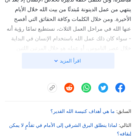
ينتهي من عمل الدينونة مُبتدئًا من بيت الله خلال الأيام
الأخيرة. ومن خلال الكلمات وكافة الحقائق التي أفصح
عنها الله في مراحل العمل الثلاث، نستطيع تمامًا رؤية أنه
- سواء كان ذلك عمل الله باستخدام الإنسان في البداية
خلال عصر الناموس، أو عمله هو خلال المرتين اللتين
تجسّد فيهما في عصر النعمة وعصر الملكوت – فهي كلها
اقرأ المزيد
أقوال روح واحد، وإفصاحٌ عن حقه؛ ففي جوهره، هو إله
واحد يتكلَّم ويعمَل. ولذلك فإن مبادئ كنيسة الله القدير
تنبع من الكتاب المقدس ومن "
الكلمة يظهر في الجسد
".
(2) حول "الكلمة يظهر في الجسد"
السابق:
ما هي أهداف كنيسة الله القدير؟
"
الكلمة يظهر في الجسد
" هو الأقوال الشخصية لله القدير،
التالي:
لماذا ينطلق البرق الشرقي إلى الأمام في تقدُّمٍ لا يمكن
مسيح الأيام الأخيرة، وهو كل الحقائق التي أفصح عنها الله
إيقافه؟