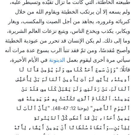
طبيعته الخاطئة، التي كانت ما تزال تقيّده وتسيطر عليه،
ولم يسعه إلا أن يرتكب الخطيئة ويقاوم الله من خلال
كبريائه وغروره، يجاهد من أجل الصيت والمكسب، ويغار
ويكابر، يكذب ويخدع الناس، ويتبع نزعات العالم الشريرة،
وما إلى ذلك. لم يكن الإنسان قد تحرر من عبودية الخطيئة
وأصبح مُقدسًا، ومن ثمّ فقد تنبأ الرب يسوع عدة مرات أنه
سيأتي مرة أخرى ليقوم بعمل
الدينونة
في الأيام الأخيرة،
قائلًا: "
وَإِنْ سَمِعَ أَحَدٌ كَلَامِي وَلَمْ يُؤْمِنْ فَأَنَا لَا
أَدِينُهُ، لِأَنِّي لَمْ آتِ لِأَدِينَ ٱلْعَالَمَ بَلْ لِأُخَلِّصَ
ٱلْعَالَمَ. مَنْ رَذَلَنِي وَلَمْ يَقْبَلْ كَلَامِي فَلَهُ مَنْ
يَدِينُهُ. اَلْكَلَامُ ٱلَّذِي تَكَلَّمْتُ بِهِ هُوَ يَدِينُهُ فِي
ٱلْيَوْمِ ٱلْأَخِيرِ
"
. "
لِأَنَّ ٱلْآبَ لَا
(يوحنا 12: 47-48)
يَدِينُ أَحَدًا، بَلْ قَدْ أَعْطَى كُلَّ ٱلدَّيْنُونَةِ
لِلِٱبْنِ...وَأَعْطَاهُ سُلْطَانًا أَنْ يَدِينَ أَيْضًا، لِأَنَّهُ