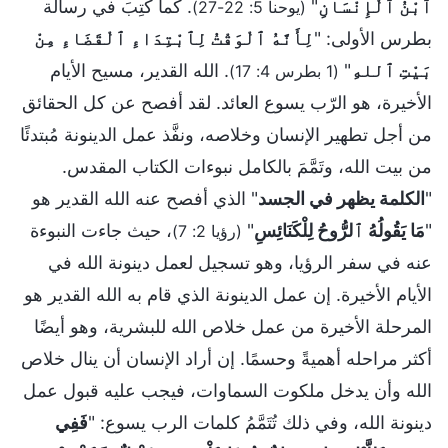
ٱبْنُ ٱلْإِنْسَانِ
"
. كما كُتِبَ في رسالة
(يوحنا 5: 22-27)
بطرس الأولى: "
لِأَنَّهُ ٱلْوَقْتُ لِٱبْتِدَاءِ ٱلْقَضَاءِ مِنْ
بَيْتِ ٱللهِ
"
. الله القدير، مسيح الأيام
(1 بطرس 4: 17)
الأخيرة، هو الرّب يسوع العائد. لقد أفصح عن كل الحقائق
من أجل تطهير الإنسان وخلاصه، ونفَّذ عمل الدينونة مُبتدئًا
من بيت الله، وتَمَّمَ بالكامل نبوءات الكتاب المقدس.
"
الكلمة يظهر في الجسد
" الذي أفصح عنه الله القدير هو
"
مَا يَقُولُهُ ٱلرُّوحُ لِلْكَنَائِسِ
"
، حيث جاءت النبوءة
(رؤيا 2: 7)
عنه في سفر الرؤيا، وهو تسجيل لعمل دينونة الله في
الأيام الأخيرة. إن عمل الدينونة الذي قام به الله القدير هو
المرحلة الأخيرة من عمل خلاص الله للبشرية، وهو أيضًا
أكثر مراحله أهميةً وحسمًا. إن أراد الإنسان أن ينال خلاص
الله وأن يدخل ملكوت السماوات، فيجب عليه قبول عمل
دينونة الله، وفي ذلك تُتَمَّمُ كلمات الرب يسوع: "
فَفِي