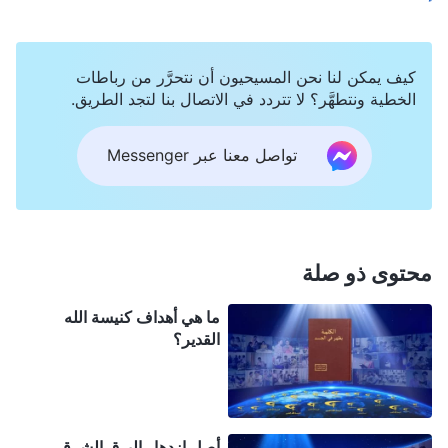
من أجل تطهير الإنسان وخلاصه أثناء عمل الدينونة الذي
قام به في الأيام الأخيرة. هذه الحقائق هي الإفصاح
كيف يمكن لنا نحن المسيحيون أن نتحرَّر من رباطات
المباشر من قِبَل الروح القدس، والإعلان عن حياة الله
الخطية ونتطهَّر؟ لا تتردد في الاتصال بنا لتجد الطريق.
وجوهره، والإفصاح كذلك عن تدبير الله، وماهيته، وما
يملكه. إنه الطريق الوحيد الذي من خلاله يستطيع الإنسان
تواصل معنا عبر Messenger
أن يعرف الله، ويتطهَّر، ويَخْلُص. إن الكلمات التي أفصح
عنها الله القدير هي المبدأ الأسمى لتصرّفات الإنسان
وسلوكه، وليست هناك حِكَم أكثر سموًا لحياة الإنسان.
محتوى ذو صلة
يقرأ مسيحيو كنيسة الله القدير كلمات الله في "
الكلمة
ما هي أهداف كنيسة الله
يظهر في الجسد
" كل يوم، تمامًا كما يقرأ مسيحيو
القدير؟
المسيحية الكتاب المقدس. يتّخذ جميع المسيحيين كلمات
الله كمرشدٍ لحياتهم وأكثر حِكَم الحياة سموًا. في عصر
النعمة، كان جميع المسيحيين يقرؤون الكتاب المقدس
أصل ازدهار البرق الشرقي