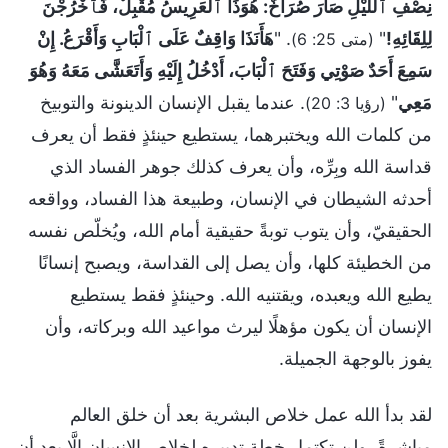
نِصْفِ ٱللَّيْلِ صَارَ صُرَاخٌ: هُوَذَا ٱلْعَرِيسُ مُقْبِلٌ، فَٱخْرُجْنَ
لِلِقَائِهِ!
"
. "
هَأَنَذَا وَاقِفٌ عَلَى ٱلْبَابِ وَأَقْرَعُ. إِنْ
(متى 25: 6)
سَمِعَ أَحَدٌ صَوْتِي وَفَتَحَ ٱلْبَابَ، أَدْخُلُ إِلَيْهِ وَأَتَعَشَّى مَعَهُ وَهُوَ
مَعِي
"
. عندما يقبل الإنسان الدينونة والتوبيخ
(رؤيا 3: 20)
من كلمات الله ويختبرهما، يستطيع حينئذٍ فقط أن يعرف
قداسة الله وبِرِّه، وأن يعرف كذلك جوهر الفساد الذي
أحدثه الشيطان في الإنسان، وطبيعة هذا الفساد، وواقعه
الحقيقيّ، وأن يتوب توبةً حقيقية أمام الله، ويُخلّص نفسه
من الخطيئة كلها، وأن يصل إلى القداسة، ويصبح إنسانًا
يطيع الله ويعبده، ويقتنيه الله. وحينئذٍ فقط يستطيع
الإنسان أن يكون مؤهلًا ليرث مواعيد الله وبركاته، وأن
يفوز بالوجهة الجميلة.
لقد بدأ الله عمل خلاص البشرية بعد أن خلق العالم
مباشرةً، ولن تكتمل خطة تدبيره لخلاص الإنسان إلَّا بعد أن