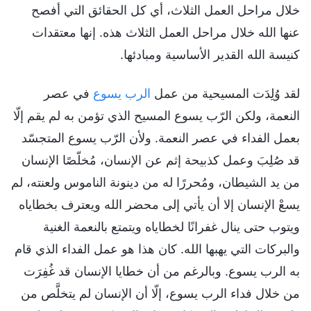
خلال مراحل العمل الثلاث، أي كل الحقائق التي أفصح
عنها الله خلال مراحل العمل الثلاث هذه. إنها معتقدات
كنيسة الله القدير الأساسية ومبادئها.
لقد وُلِدَت المسيحية من عمل
الرب يسوع
في عصر
النعمة، ولكن الرّب يسوع المسيح الذي تؤمن به لم يقم إلّا
بعمل الفداء في عصر النعمة. ولأن الرّب يسوع المتجسّد
قد صُلِبَ وعمل كذبيحة إثم عن الإنسان، مُخلّصًا الإنسان
من يد الشيطان، ومُحررًا له من دينونة الناموس ولعنته، لم
يسعْ الإنسان إلا أن يأتي إلى محضر الله ويعترف بخطاياه
ويتوب حتى ينال غفرانًا لخطاياه ويتمتع بالنعمة الغنية
والبركات التي يهبها الله. كان هذا هو عمل الفداء الذي قام
به الرب يسوع. وبالرغم من أن خطايا الإنسان قد غُفِرَت
من خلال فداء الرب يسوع، إلّا أن الإنسان لم يتخلَّص من