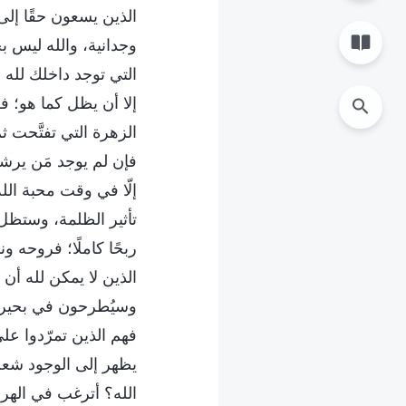
الذين يسعون حقًا إل
وجدانية، والله ليس ب
التي توجد داخلك لله 
إلا أن يظل كما هو؛ فل
الزهرة التي تفتَّحت ث
فإن لم يوجد مَن يرش
إلّا في وقت محبة ال
تأثير الظلمة، وستظل غ
ربحًا كاملًا؛ فروحه
الذين لا يمكن لله أن
وسيُطرحون في بحيرة ال
فهم الذين تمرّدوا ع
يظهر إلى الوجود شع
الله؟ أترغب في الهر