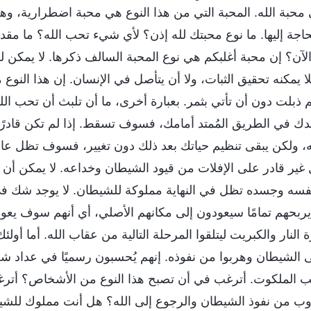
ى محبة الله. المحبة التي من هذا النوع هي محبة اضطرارية، 
حاجة إليها. ما نوع محبتك لله إذن؟ لأي شيء تحب الله؟ ما مقدا
الآن؟ إن محبة أغلبكم هي نوع المحبة السالف ذكرها. لا يمكن له
ا يمكنه تحقيق الثبات، ولا أن يتأصل في الإنسان. إن هذا النوع
م ذبلت دون أن تأتي بثمر. بعبارة أخرى، ما أن تلبث أن تحب الل
دك في الطريق المُمتد أمامك، فسوف تسقط. إذا لم تكن قادرًا
له، ولكن يبقى تنظيم حياتك بعد ذلك دون تغيير، فسوف تظل عا
ير قادر على الإفلات من قيود الشيطان وخداعه. لا يمكن أن يربح
 ونفسه وجسده تظل في النهاية مملوكة للشيطان. لا يوجد شك في
 يربحهم تمامًا سيعودون إلى مكانهم الأصلي، أي أنهم سوف يع
نار والكبريت ليتلقوا المرحلة التالية من عقاب الله. أما أولئك
لى الشيطان وهربوا من نفوذه. إنهم يُحسبون رسميًا في عداد 
ب الملكوت. أترغب في أن تصبح هذا النوع من الأشخاص؟ أتر
وب من نفوذ الشيطان والرجوع إلى الله؟ هل أنت مملوك للشيط