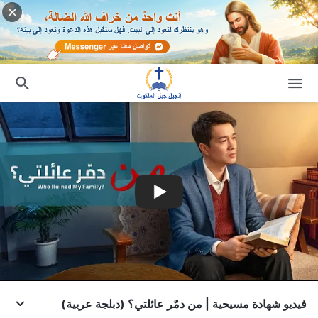
فيديو شهادة مسيحية | من دمّر عائلتي؟ (دبلجة عربية)