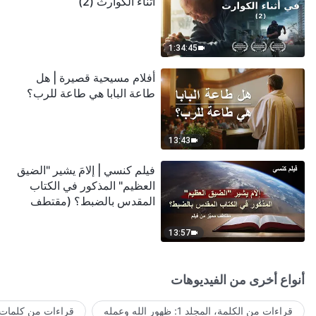
أثناء الكوارث (2)
1:34:45
أفلام مسيحية قصيرة | هل
طاعة البابا هي طاعة للرب؟
13:43
فيلم كنسي | إلامَ يشير "الضيق
العظيم" المذكور في الكتاب
المقدس بالضبط؟ (مقتطف
مميَّز من فيلم)
13:57
أنواع أخرى من الفيديوهات
قراءات من الكلمة، المجلد 1: ظهور الله وعمله
قراءات من كلمات ا