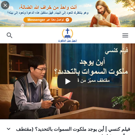
فيلم كنسي | أين يوجد ملكوت السموات بالتحديد؟ (مقتطف