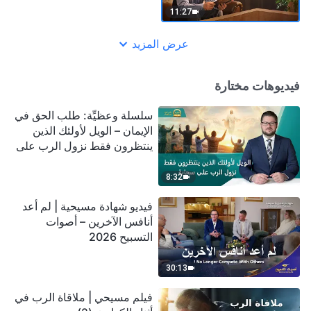
11:27
عرض المزيد
فيديوهات مختارة
سلسلة وعظيِّة: طلب الحق في
الإيمان – الويل لأولئك الذين
ينتظرون فقط نزول الرب على
سحابة
8:32
فيديو شهادة مسيحية | لم أعد
أنافس الآخرين – أصوات
التسبيح 2026
30:13
فيلم مسيحي | ملاقاة الرب في