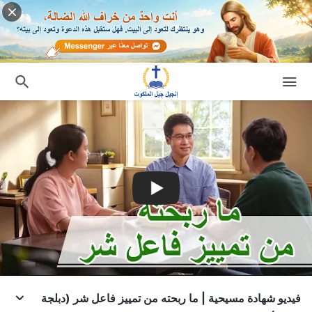
فيديو شهادة مسيحية | ما ربحته من تمييز فاعل شر (دبلجة