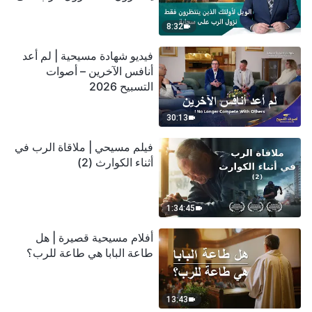
سحابة
8:32
فيديو شهادة مسيحية | لم أعد
أنافس الآخرين – أصوات
التسبيح 2026
30:13
فيلم مسيحي | ملاقاة الرب في
أثناء الكوارث (2)
1:34:45
أفلام مسيحية قصيرة | هل
طاعة البابا هي طاعة للرب؟
13:43