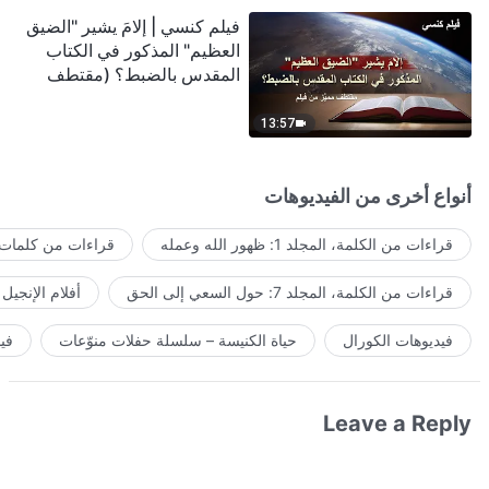
فيلم كنسي | إلامَ يشير "الضيق
العظيم" المذكور في الكتاب
المقدس بالضبط؟ (مقتطف
مميَّز من فيلم)
13:57
أنواع أخرى من الفيديوهات
قراءات من الكلمة، المجلد 1: ظهور الله وعمله
قراءات من كلمات ا
قراءات من الكلمة، المجلد 7: حول السعي إلى الحق
أفلام الإنجيل
فيديوهات الكورال
حياة الكنيسة – سلسلة حفلات منوّعات
في
Leave a Reply