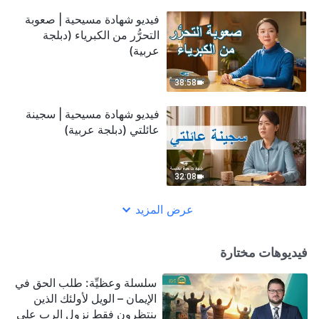
فيديو شهادة مسيحية | صعوبة
التحرُّر من الكبرياء (دبلجة
عربية)
38:58
فيديو شهادة مسيحية | سجينة
عائلتي (دبلجة عربية)
32:08
عرض المزيد
فيديوهات مختارة
سلسلة وعظيِّة: طلب الحق في
الإيمان – الويل لأولئك الذين
ينتظرون فقط نزول الرب على