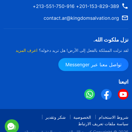
201-153-829-389+ 213-551-750-916+
contact.ar@kingdomsalvation.org
نزل ملكوت الله.
لقد نزلت المملكة بالفعل إلى الأرض! هل تريد دخوله؟
اعرف المزيد
تواصل معنا عبر Messenger
اتبعنا
شروط الاستخدام
الخصوصية
شكر وتقدير
سياسة ملفات تعريف الارتباط
Copyright © 2026
كنيسة الله القدير
جميع الحقوق محفوظة