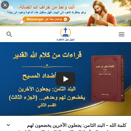
كلمة الله – البند الثامن: يجعلون الآخرين يخضعون لهم