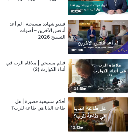
سحابة
8:32
فيديو شهادة مسيحية | لم أعد
أنافس الآخرين – أصوات
التسبيح 2026
30:13
فيلم مسيحي | ملاقاة الرب في
أثناء الكوارث (2)
1:34:45
أفلام مسيحية قصيرة | هل
طاعة البابا هي طاعة للرب؟
13:43