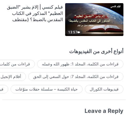
فيلم كنسي | إلامَ يشير "الضيق
العظيم" المذكور في الكتاب
المقدس بالضبط؟ (مقتطف
مميَّز من فيلم)
13:57
أنواع أخرى من الفيديوهات
قراءات من الكلمة، المجلد 1: ظهور الله وعمله
قراءات من كلمات ا
قراءات من الكلمة، المجلد 7: حول السعي إلى الحق
أفلام الإنجيل
فيديوهات الكورال
حياة الكنيسة – سلسلة حفلات منوّعات
في
Leave a Reply