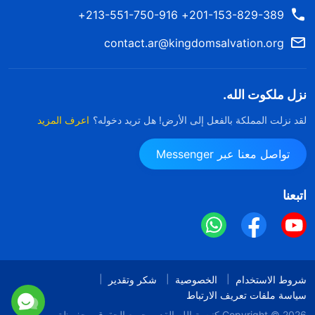
201-153-829-389+ 213-551-750-916+
contact.ar@kingdomsalvation.org
نزل ملكوت الله.
لقد نزلت المملكة بالفعل إلى الأرض! هل تريد دخوله؟
اعرف المزيد
تواصل معنا عبر Messenger
اتبعنا
شروط الاستخدام
الخصوصية
شكر وتقدير
سياسة ملفات تعريف الارتباط
Copyright © 2026
كنيسة الله القدير
جميع الحقوق محفوظة