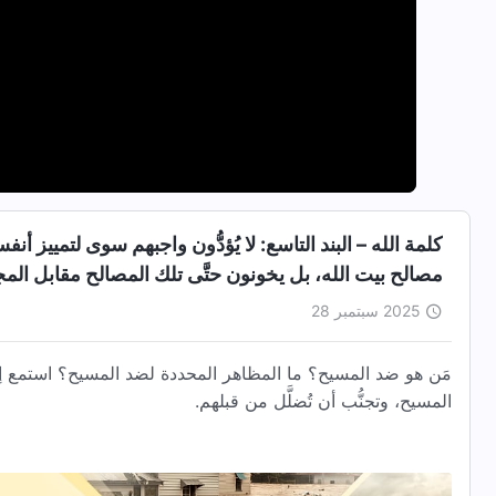
كلمة الله – البند التاسع: لا يُؤدُّون واجبهم سوى لتمييز 
مصالح بيت الله، بل يخونون حتَّى تلك المصالح مقابل الم
2025 سبتمبر 28
مَن هو ضد المسيح؟ ما المظاهر المحددة لضد المسيح؟ استمع إ
المسيح، وتجنُّب أن تُضلَّل من قبلهم.