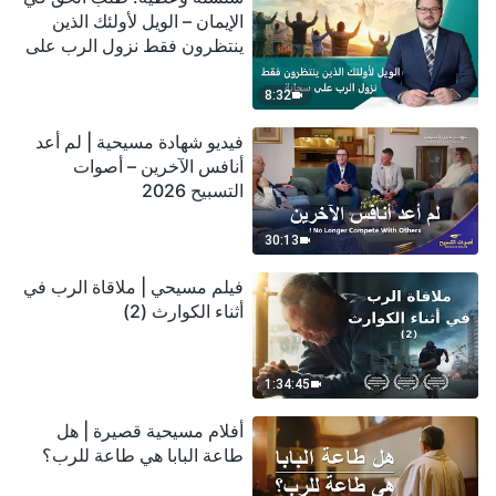
الإيمان – الويل لأولئك الذين
ينتظرون فقط نزول الرب على
سحابة
8:32
فيديو شهادة مسيحية | لم أعد
أنافس الآخرين – أصوات
التسبيح 2026
30:13
فيلم مسيحي | ملاقاة الرب في
أثناء الكوارث (2)
1:34:45
أفلام مسيحية قصيرة | هل
طاعة البابا هي طاعة للرب؟