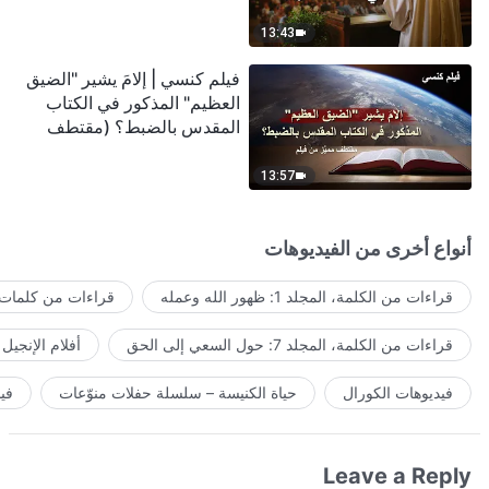
13:43
فيلم كنسي | إلامَ يشير "الضيق
العظيم" المذكور في الكتاب
المقدس بالضبط؟ (مقتطف
مميَّز من فيلم)
13:57
أنواع أخرى من الفيديوهات
قراءات من الكلمة، المجلد 1: ظهور الله وعمله
قراءات من كلمات ا
قراءات من الكلمة، المجلد 7: حول السعي إلى الحق
أفلام الإنجيل
فيديوهات الكورال
حياة الكنيسة – سلسلة حفلات منوّعات
في
Leave a Reply