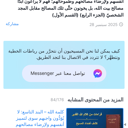
أنفسهم ولإرضاء مصالحهم وطموحاتهم؛ فهم لا يراعون أبدًا
مصالح بيت الله، بل يخونون حتَّى تلك المصالح مقابل المجد
الشخصيّ (الجزء الرابع) (القسم الأول)
مشاركة
2025 سبتمبر 28
كيف يمكن لنا نحن المسيحيون أن نتحرَّر من رباطات الخطية
ونتطهَّر؟ لا تتردد في الاتصال بنا لتجد الطريق.
تواصل معنا عبر Messenger
المزيد من المحتوى المشابه
84
/
176
كلمة الله – البند التاسع: لا
يُؤدُّون واجبهم سوى لتمييز
أنفسهم ولإرضاء مصالحهم