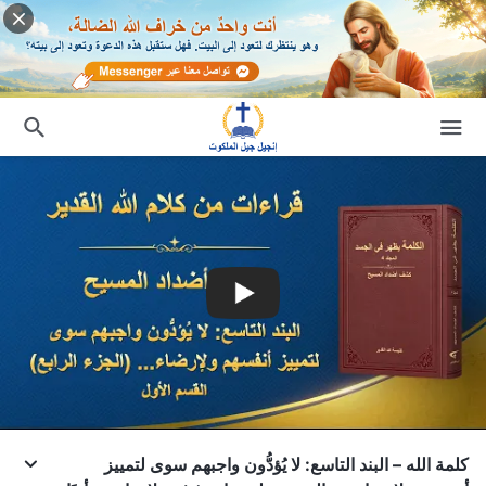
كلمة الله – البند التاسع: لا يُؤدُّون واجبهم سوى لتمييز