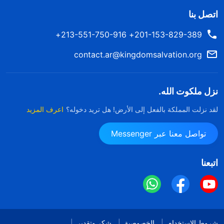
اتصل بنا
201-153-829-389+ 213-551-750-916+
contact.ar@kingdomsalvation.org
نزل ملكوت الله.
لقد نزلت المملكة بالفعل إلى الأرض! هل تريد دخوله؟
اعرف المزيد
تواصل معنا عبر Messenger
اتبعنا
شروط الاستخدام
الخصوصية
شكر وتقدير