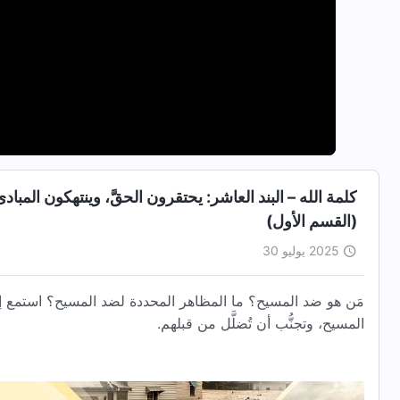
كلمة الله – البند العاشر: يحتقرون الحقَّ، وينتهكون المبا
(القسم الأول)
2025 يوليو 30
مَن هو ضد المسيح؟ ما المظاهر المحددة لضد المسيح؟ استمع إ
المسيح، وتجنُّب أن تُضلَّل من قبلهم.