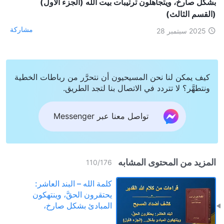
بشكل صارخ، ويتجاهلون ترتيبات بيت الله (الجزء الأول)
(القسم الثالث)
مشاركة
2025 سبتمبر 28
كيف يمكن لنا نحن المسيحيون أن نتحرَّر من رباطات الخطية
ونتطهَّر؟ لا تتردد في الاتصال بنا لتجد الطريق.
تواصل معنا عبر Messenger
المزيد من المحتوى المشابه
110
/
176
كلمة الله – البند العاشر:
يحتقرون الحقَّ، وينتهكون
المبادئ بشكل صارخ،
ويتجاهلون ترتيبات بيت الله