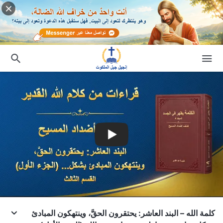
كلمة الله – البند العاشر: يحتقرون الحقَّ، وينتهكون المبادئ