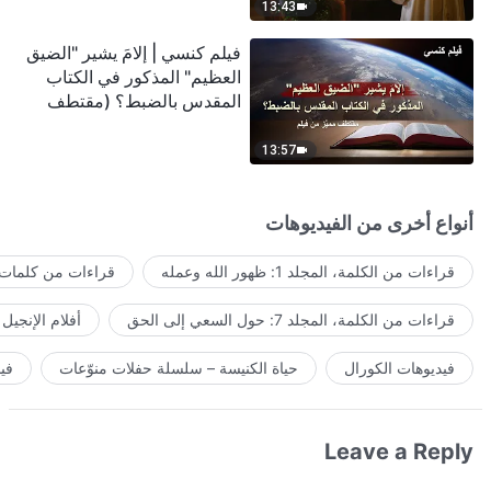
13:43
فيلم كنسي | إلامَ يشير "الضيق
العظيم" المذكور في الكتاب
المقدس بالضبط؟ (مقتطف
مميَّز من فيلم)
13:57
أنواع أخرى من الفيديوهات
قراءات من الكلمة، المجلد 1: ظهور الله وعمله
قراءات من كلمات ا
قراءات من الكلمة، المجلد 7: حول السعي إلى الحق
أفلام الإنجيل
فيديوهات الكورال
حياة الكنيسة – سلسلة حفلات منوّعات
في
Leave a Reply