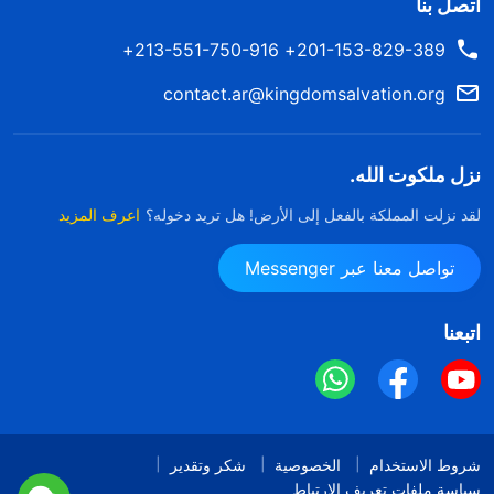
اتصل بنا
201-153-829-389+ 213-551-750-916+
contact.ar@kingdomsalvation.org
نزل ملكوت الله.
لقد نزلت المملكة بالفعل إلى الأرض! هل تريد دخوله؟
اعرف المزيد
تواصل معنا عبر Messenger
اتبعنا
شروط الاستخدام
الخصوصية
شكر وتقدير
سياسة ملفات تعريف الارتباط