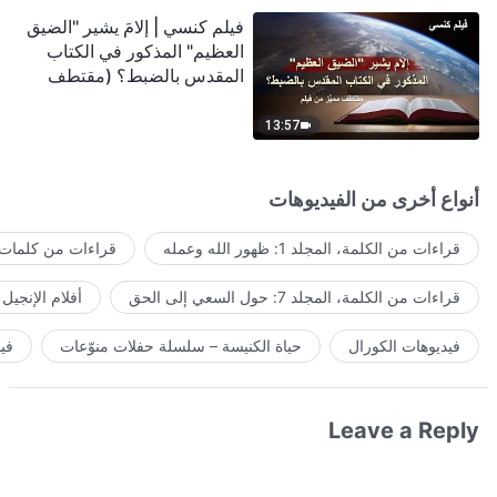
فيلم كنسي | إلامَ يشير "الضيق
العظيم" المذكور في الكتاب
المقدس بالضبط؟ (مقتطف
مميَّز من فيلم)
13:57
أنواع أخرى من الفيديوهات
قراءات من الكلمة، المجلد 1: ظهور الله وعمله
قراءات من كلمات ا
قراءات من الكلمة، المجلد 7: حول السعي إلى الحق
أفلام الإنجيل
فيديوهات الكورال
حياة الكنيسة – سلسلة حفلات منوّعات
في
Leave a Reply