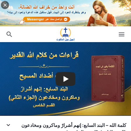
كلمة الله – البند السابع: إنهم أشرارٌ وماكرون ومخادعون