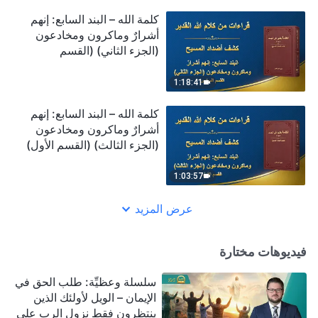
كلمة الله – البند السابع: إنهم
أشرارٌ وماكرون ومخادعون
(الجزء الثاني) (القسم
السادس)
1:18:41
كلمة الله – البند السابع: إنهم
أشرارٌ وماكرون ومخادعون
(الجزء الثالث) (القسم الأول)
1:03:57
عرض المزيد
فيديوهات مختارة
سلسلة وعظيِّة: طلب الحق في
الإيمان – الويل لأولئك الذين
ينتظرون فقط نزول الرب على