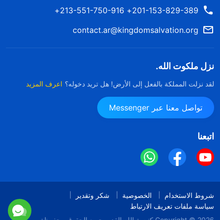
201-153-829-389+ 213-551-750-916+
contact.ar@kingdomsalvation.org
نزل ملكوت الله.
لقد نزلت المملكة بالفعل إلى الأرض! هل تريد دخوله؟
اعرف المزيد
تواصل معنا عبر Messenger
اتبعنا
شروط الاستخدام
الخصوصية
شكر وتقدير
سياسة ملفات تعريف الارتباط
Copyright © 2026
كنيسة الله القدير
جميع الحقوق محفوظة