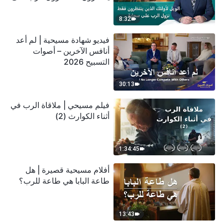
سحابة
8:32
فيديو شهادة مسيحية | لم أعد
أنافس الآخرين – أصوات
التسبيح 2026
30:13
فيلم مسيحي | ملاقاة الرب في
أثناء الكوارث (2)
1:34:45
أفلام مسيحية قصيرة | هل
طاعة البابا هي طاعة للرب؟
13:43