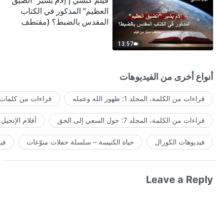
فيلم كنسي | إلامَ يشير "الضيق
العظيم" المذكور في الكتاب
المقدس بالضبط؟ (مقتطف
مميَّز من فيلم)
13:57
أنواع أخرى من الفيديوهات
قراءات من الكلمة، المجلد 1: ظهور الله وعمله
قراءات من كلمات ا
قراءات من الكلمة، المجلد 7: حول السعي إلى الحق
أفلام الإنجيل
فيديوهات الكورال
حياة الكنيسة – سلسلة حفلات منوّعات
في
Leave a Reply