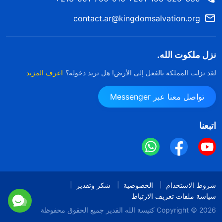
contact.ar@kingdomsalvation.org
نزل ملكوت الله.
لقد نزلت المملكة بالفعل إلى الأرض! هل تريد دخوله؟
اعرف المزيد
تواصل معنا عبر Messenger
اتبعنا
شروط الاستخدام
الخصوصية
شكر وتقدير
سياسة ملفات تعريف الارتباط
Copyright © 2026
كنيسة الله القدير
جميع الحقوق محفوظة