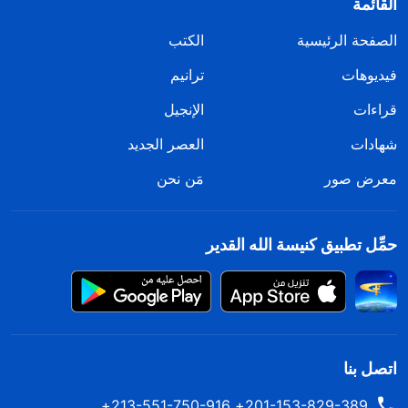
القائمة
الصفحة الرئيسية
الكتب
فيديوهات
ترانيم
قراءات
الإنجيل
شهادات
العصر الجديد
معرض صور
مَن نحن
حمِّل تطبيق كنيسة الله القدير
اتصل بنا
201-153-829-389+ 213-551-750-916+