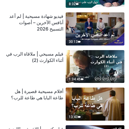
8:32
فيديو شهادة مسيحية | لم أعد
أنافس الآخرين – أصوات
التسبيح 2026
30:13
فيلم مسيحي | ملاقاة الرب في
أثناء الكوارث (2)
1:34:45
أفلام مسيحية قصيرة | هل
طاعة البابا هي طاعة للرب؟
13:43