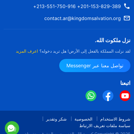
201-153-829-389+ 213-551-750-916+
contact.ar@kingdomsalvation.org
نزل ملكوت الله.
لقد نزلت المملكة بالفعل إلى الأرض! هل تريد دخوله؟
اعرف المزيد
تواصل معنا عبر Messenger
اتبعنا
شروط الاستخدام
الخصوصية
شكر وتقدير
سياسة ملفات تعريف الارتباط
Copyright © 2026
كنيسة الله القدير
جميع الحقوق محفوظة