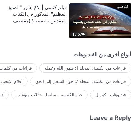
فيلم كنسي | إلامَ يشير "الضيق
العظيم" المذكور في الكتاب
المقدس بالضبط؟ (مقتطف
مميَّز من فيلم)
13:57
أنواع أخرى من الفيديوهات
قراءات من الكلمة، المجلد 1: ظهور الله وعمله
قراءات من كلمات ا
قراءات من الكلمة، المجلد 7: حول السعي إلى الحق
أفلام الإنجيل
فيديوهات الكورال
حياة الكنيسة – سلسلة حفلات منوّعات
في
Leave a Reply