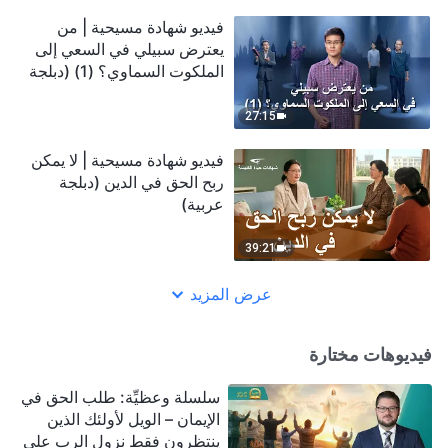
فيديو شهادة مسيحية | من
يعترض سبيلي في السعي إلى
الملكوت السماوي؟ (1) (دبلجة
عربية)
27:15
فيديو شهادة مسيحية | لا يمكن
ربح الحق في الدين (دبلجة
عربية)
39:21
عرض المزيد
فيديوهات مختارة
سلسلة وعظيِّة: طلب الحق في
الإيمان – الويل لأولئك الذين
ينتظرون فقط نزول الرب على