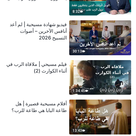
سحابة
8:32
فيديو شهادة مسيحية | لم أعد
أنافس الآخرين – أصوات
التسبيح 2026
30:13
فيلم مسيحي | ملاقاة الرب في
أثناء الكوارث (2)
1:34:45
أفلام مسيحية قصيرة | هل
طاعة البابا هي طاعة للرب؟
13:43