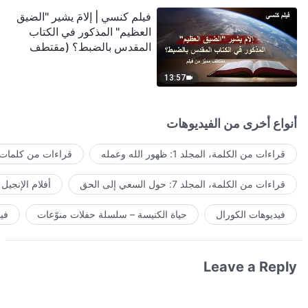
فيلم كنسي | إلامَ يشير "الضيق
العظيم" المذكور في الكتاب
المقدس بالضبط؟ (مقتطف
مميَّز من فيلم)
13:57
أنواع أخرى من الفيديوهات
قراءات من الكلمة، المجلد 1: ظهور الله وعمله
قراءات من كلمات ا
قراءات من الكلمة، المجلد 7: حول السعي إلى الحق
أفلام الإنجيل
فيديوهات الكورال
حياة الكنيسة – سلسلة حفلات منوّعات
في
Leave a Reply