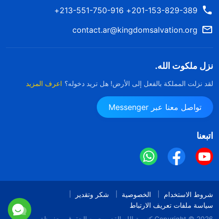
201-153-829-389+ 213-551-750-916+
contact.ar@kingdomsalvation.org
نزل ملكوت الله.
لقد نزلت المملكة بالفعل إلى الأرض! هل تريد دخوله؟
اعرف المزيد
تواصل معنا عبر Messenger
اتبعنا
شروط الاستخدام
الخصوصية
شكر وتقدير
سياسة ملفات تعريف الارتباط
Copyright © 2026
كنيسة الله القدير
جميع الحقوق محفوظة