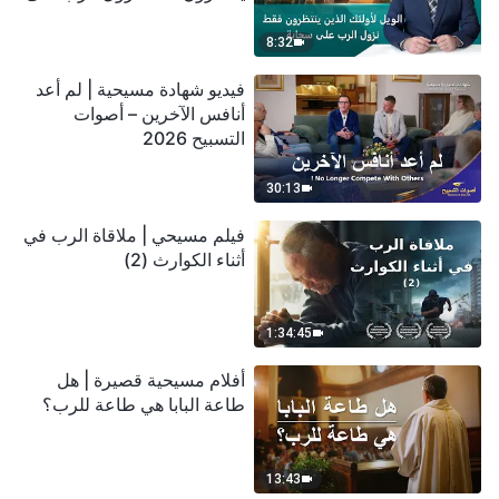
سحابة
8:32
فيديو شهادة مسيحية | لم أعد
أنافس الآخرين – أصوات
التسبيح 2026
30:13
فيلم مسيحي | ملاقاة الرب في
أثناء الكوارث (2)
1:34:45
أفلام مسيحية قصيرة | هل
طاعة البابا هي طاعة للرب؟
13:43