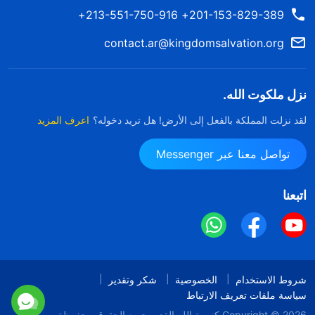
201-153-829-389+ 213-551-750-916+
contact.ar@kingdomsalvation.org
نزل ملكوت الله.
لقد نزلت المملكة بالفعل إلى الأرض! هل تريد دخوله؟
اعرف المزيد
تواصل معنا عبر Messenger
اتبعنا
شروط الاستخدام
الخصوصية
شكر وتقدير
سياسة ملفات تعريف الارتباط
Copyright © 2026
كنيسة الله القدير
جميع الحقوق محفوظة