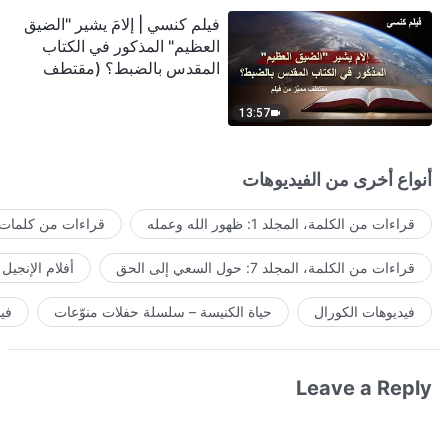
فيلم كنسي | إلامَ يشير "الضيق
العظيم" المذكور في الكتاب
المقدس بالضبط؟ (مقتطف
مميَّز من فيلم)
13:57
أنواع أخرى من الفيديوهات
قراءات من الكلمة، المجلد 1: ظهور الله وعمله
قراءات من كلمات ا
قراءات من الكلمة، المجلد 7: حول السعي إلى الحق
أفلام الإنجيل
فيديوهات الكورال
حياة الكنيسة – سلسلة حفلات منوّعات
في
Leave a Reply