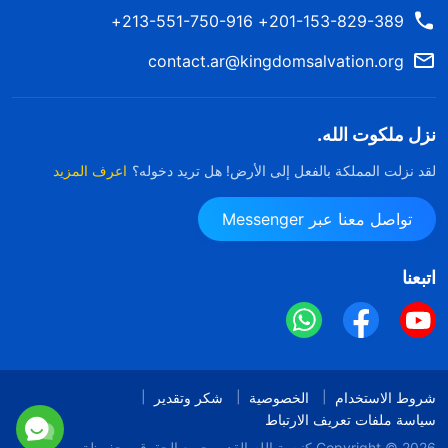
201-153-829-389+ 213-551-750-916+
contact.ar@kingdomsalvation.org
نزل ملكوت الله.
لقد نزلت المملكة بالفعل إلى الأرض! هل تريد دخوله؟
اعرف المزيد
تواصل معنا عبر Messenger
اتبعنا
شروط الاستخدام
الخصوصية
شكر وتقدير
سياسة ملفات تعريف الارتباط
Copyright © 2026
كنيسة الله القدير
جميع الحقوق محفوظة