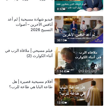
سحابة
8:32
فيديو شهادة مسيحية | لم أعد
أنافس الآخرين – أصوات
التسبيح 2026
30:13
فيلم مسيحي | ملاقاة الرب في
أثناء الكوارث (2)
1:34:45
أفلام مسيحية قصيرة | هل
طاعة البابا هي طاعة للرب؟
13:43