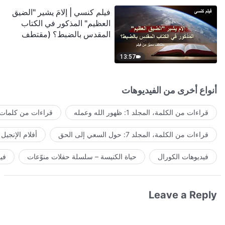
فيلم كنسي | إلامَ يشير "الضيق
العظيم" المذكور في الكتاب
المقدس بالضبط؟ (مقتطف
مميَّز من فيلم)
13:57
أنواع أخرى من الفيديوهات
قراءات من الكلمة، المجلد 1: ظهور الله وعمله
قراءات من كلمات ا
قراءات من الكلمة، المجلد 7: حول السعي إلى الحق
أفلام الإنجيل
فيديوهات الكورال
حياة الكنيسة – سلسلة حفلات منوّعات
في
Leave a Reply