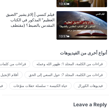
13:43
فيلم كنسي | إلامَ يشير "الضيق
العظيم" المذكور في الكتاب
المقدس بالضبط؟ (مقتطف
مميَّز من فيلم)
13:57
أنواع أخرى من الفيديوهات
قراءات من الكلمة، المجلد 1: ظهور الله وعمله
قراءات من كلمات ا
قراءات من الكلمة، المجلد 7: حول السعي إلى الحق
أفلام الإنجيل
فيديوهات الكورال
حياة الكنيسة – سلسلة حفلات منوّعات
في
Leave a Reply