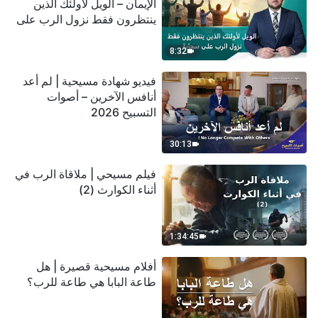
الإيمان – الويل لأولئك الذين
ينتظرون فقط نزول الرب على
سحابة
8:32
فيديو شهادة مسيحية | لم أعد
أنافس الآخرين – أصوات
التسبيح 2026
30:13
فيلم مسيحي | ملاقاة الرب في
أثناء الكوارث (2)
1:34:45
أفلام مسيحية قصيرة | هل
طاعة البابا هي طاعة للرب؟