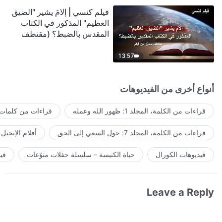
فيلم كنسي | إلامَ يشير "الضيق
العظيم" المذكور في الكتاب
المقدس بالضبط؟ (مقتطف
مميَّز من فيلم)
13:57
أنواع أخرى من الفيديوهات
قراءات من الكلمة، المجلد 1: ظهور الله وعمله
قراءات من كلمات ا
قراءات من الكلمة، المجلد 7: حول السعي إلى الحق
أفلام الإنجيل
فيديوهات الكورال
حياة الكنيسة – سلسلة حفلات منوّعات
في
Leave a Reply