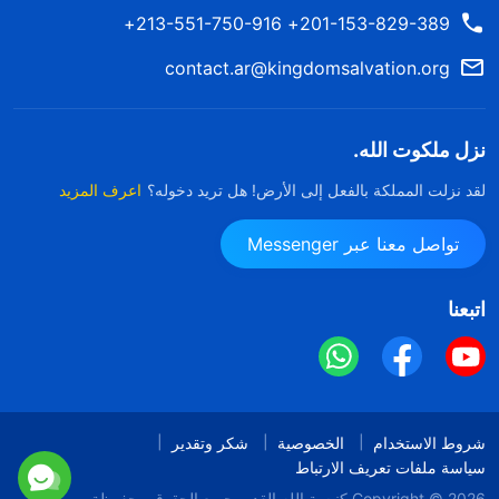
201-153-829-389+ 213-551-750-916+
contact.ar@kingdomsalvation.org
نزل ملكوت الله.
لقد نزلت المملكة بالفعل إلى الأرض! هل تريد دخوله؟
اعرف المزيد
تواصل معنا عبر Messenger
اتبعنا
شروط الاستخدام
الخصوصية
شكر وتقدير
سياسة ملفات تعريف الارتباط
Copyright © 2026
كنيسة الله القدير
جميع الحقوق محفوظة