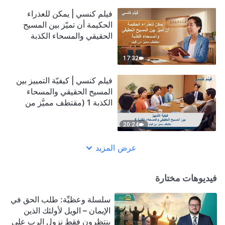
فيلم كنسي | يمكن للعذراء
الحكيمة أن تميّز بين المسيح
الحقيقي والمسحاء الكذبة
(مقتطف مميَّز من فيلم)
17:32
فيلم كنسي | كيفيّة التمييز بين
المسيح الحقيقي والمسحاء
الكذبة 1 (مقتطف مميَّز من
فيلم)
20:24
عرض المزيد
فيديوهات مختارة
سلسلة وعظيِّة: طلب الحق في
الإيمان – الويل لأولئك الذين
ينتظرون فقط نزول الرب على