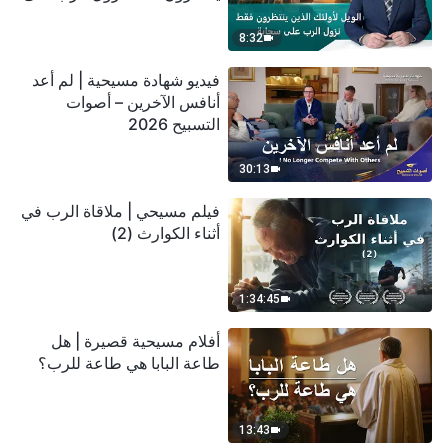
سحابة
8:32
فيديو شهادة مسيحية | لم أعد
أنافس الآخرين – أصوات
التسبيح 2026
30:13
فيلم مسيحي | ملاقاة الرب في
أثناء الكوارث (2)
1:34:45
أفلام مسيحية قصيرة | هل
طاعة البابا هي طاعة للرب؟
13:43