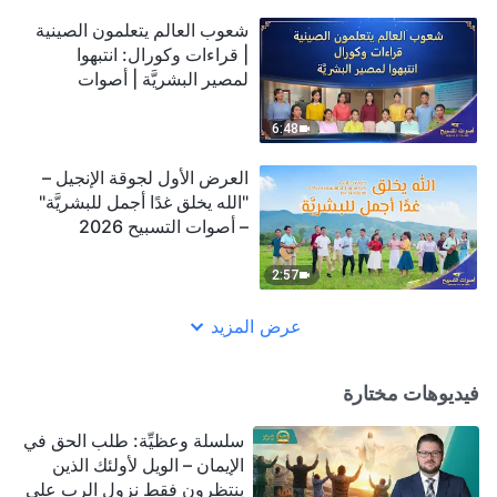
شعوب العالم يتعلمون الصينية
| قراءات وكورال: انتبهوا
لمصير البشريَّة | أصوات
التسبيح 2026
6:48
العرض الأول لجوقة الإنجيل –
"الله يخلق غدًا أجمل للبشريَّة"
– أصوات التسبيح 2026
2:57
عرض المزيد
فيديوهات مختارة
سلسلة وعظيِّة: طلب الحق في
الإيمان – الويل لأولئك الذين
ينتظرون فقط نزول الرب على