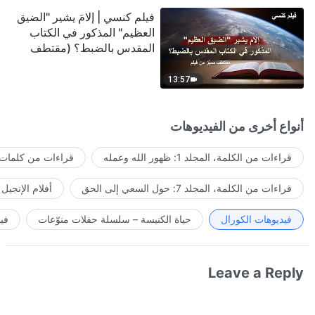
فيلم كنسي | إلامَ يشير "الضيق
العظيم" المذكور في الكتاب
المقدس بالضبط؟ (مقتطف
مميَّز من فيلم)
13:57
أنواع أخرى من الفيديوهات
قراءات من الكلمة، المجلد 1: ظهور الله وعمله
قراءات من كلمات ا
قراءات من الكلمة، المجلد 7: حول السعي إلى الحق
أفلام الإنجيل
فيديوهات الكورال
حياة الكنيسة – سلسلة حفلات منوّعات
في
Leave a Reply