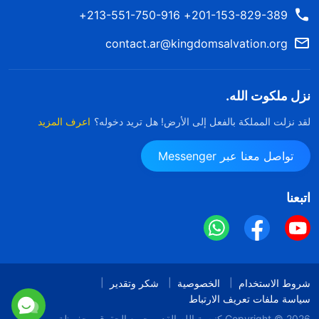
201-153-829-389+ 213-551-750-916+
contact.ar@kingdomsalvation.org
نزل ملكوت الله.
لقد نزلت المملكة بالفعل إلى الأرض! هل تريد دخوله؟
اعرف المزيد
تواصل معنا عبر Messenger
اتبعنا
شروط الاستخدام
الخصوصية
شكر وتقدير
سياسة ملفات تعريف الارتباط
Copyright © 2026
كنيسة الله القدير
جميع الحقوق محفوظة