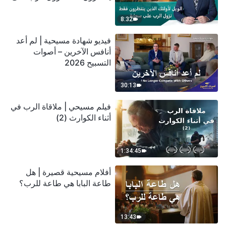
سحابة
8:32
فيديو شهادة مسيحية | لم أعد
أنافس الآخرين – أصوات
التسبيح 2026
30:13
فيلم مسيحي | ملاقاة الرب في
أثناء الكوارث (2)
1:34:45
أفلام مسيحية قصيرة | هل
طاعة البابا هي طاعة للرب؟
13:43