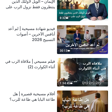
الإيمان – الويل لأولئك الذين
ينتظرون فقط نزول الرب على
سحابة
8:32
فيديو شهادة مسيحية | لم أعد
أنافس الآخرين – أصوات
التسبيح 2026
30:13
فيلم مسيحي | ملاقاة الرب في
أثناء الكوارث (2)
1:34:45
أفلام مسيحية قصيرة | هل
طاعة البابا هي طاعة للرب؟