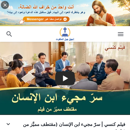
فيلم كنسي | سرّ مجيء ابن الإنسان (مقتطف مميَّز من