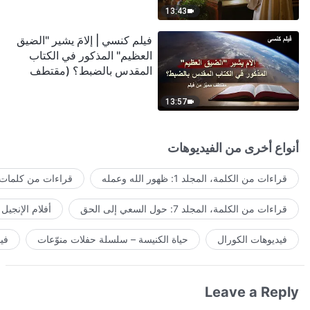
13:43
فيلم كنسي | إلامَ يشير "الضيق
العظيم" المذكور في الكتاب
المقدس بالضبط؟ (مقتطف
مميَّز من فيلم)
13:57
أنواع أخرى من الفيديوهات
قراءات من الكلمة، المجلد 1: ظهور الله وعمله
قراءات من كلمات ا
قراءات من الكلمة، المجلد 7: حول السعي إلى الحق
أفلام الإنجيل
فيديوهات الكورال
حياة الكنيسة – سلسلة حفلات منوّعات
في
Leave a Reply