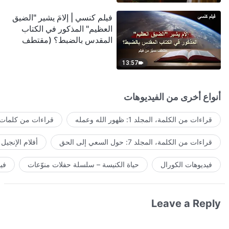
فيلم كنسي | إلامَ يشير "الضيق
العظيم" المذكور في الكتاب
المقدس بالضبط؟ (مقتطف
مميَّز من فيلم)
13:57
أنواع أخرى من الفيديوهات
قراءات من الكلمة، المجلد 1: ظهور الله وعمله
قراءات من كلمات ا
قراءات من الكلمة، المجلد 7: حول السعي إلى الحق
أفلام الإنجيل
فيديوهات الكورال
حياة الكنيسة – سلسلة حفلات منوّعات
في
Leave a Reply