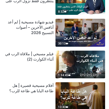
ينتظرون فقط نزول الرب على
سحابة
8:32
فيديو شهادة مسيحية | لم أعد
أنافس الآخرين – أصوات
التسبيح 2026
30:13
فيلم مسيحي | ملاقاة الرب في
أثناء الكوارث (2)
1:34:45
أفلام مسيحية قصيرة | هل
طاعة البابا هي طاعة للرب؟
13:43