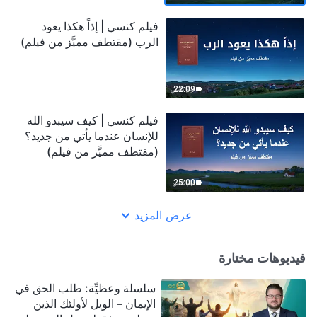
فيلم كنسي | إذاً هكذا يعود
الرب (مقتطف مميَّز من فيلم)
22:09
فيلم كنسي | كيف سيبدو الله
للإنسان عندما يأتي من جديد؟
(مقتطف مميَّز من فيلم)
25:00
عرض المزيد
فيديوهات مختارة
سلسلة وعظيِّة: طلب الحق في
الإيمان – الويل لأولئك الذين