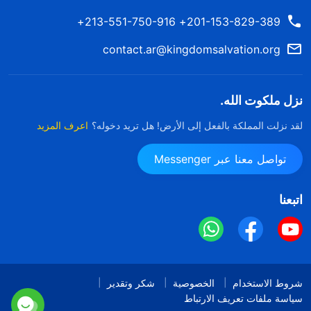
201-153-829-389+ 213-551-750-916+
contact.ar@kingdomsalvation.org
نزل ملكوت الله.
لقد نزلت المملكة بالفعل إلى الأرض! هل تريد دخوله؟
اعرف المزيد
تواصل معنا عبر Messenger
اتبعنا
شروط الاستخدام
الخصوصية
شكر وتقدير
سياسة ملفات تعريف الارتباط