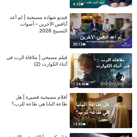
8:32
فيديو شهادة مسيحية | لم أعد
أنافس الآخرين – أصوات
التسبيح 2026
30:13
فيلم مسيحي | ملاقاة الرب في
أثناء الكوارث (2)
1:34:45
أفلام مسيحية قصيرة | هل
طاعة البابا هي طاعة للرب؟
13:43