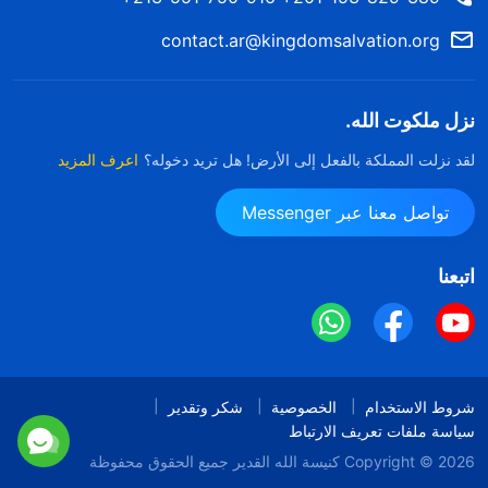
contact.ar@kingdomsalvation.org
نزل ملكوت الله.
لقد نزلت المملكة بالفعل إلى الأرض! هل تريد دخوله؟
اعرف المزيد
تواصل معنا عبر Messenger
اتبعنا
شروط الاستخدام
الخصوصية
شكر وتقدير
سياسة ملفات تعريف الارتباط
Copyright © 2026
كنيسة الله القدير
جميع الحقوق محفوظة