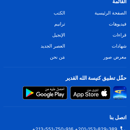
القائمة
الصفحة الرئيسية
الكتب
فيديوهات
ترانيم
قراءات
الإنجيل
شهادات
العصر الجديد
معرض صور
مَن نحن
حمِّل تطبيق كنيسة الله القدير
اتصل بنا
201-153-829-389+ 213-551-750-916+