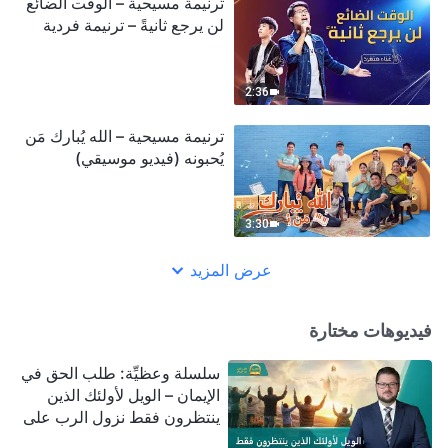
ترنيمة مسيحية – الوقت الضائع
لن يرجع ثانيةً – ترنيمة فردية
2:36
ترنيمة مسيحية – الله يُبارك مَن
يُحبونه (فيديو موسيقي)
3:30
عرض المزيد
فيديوهات مختارة
سلسلة وعظيِّة: طلب الحق في
الإيمان – الويل لأولئك الذين
ينتظرون فقط نزول الرب على
سحابة