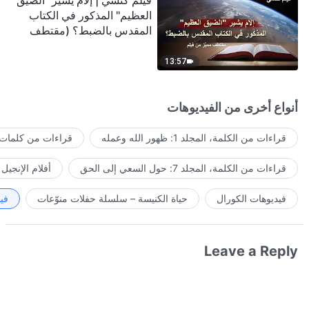
فيلم كنسي | إلامَ يشير "الضيق
العظيم" المذكور في الكتاب
المقدس بالضبط؟ (مقتطف
مميَّز من فيلم)
13:57
أنواع أخرى من الفيديوهات
قراءات من الكلمة، المجلد 1: ظهور الله وعمله
قراءات من كلمات ا
قراءات من الكلمة، المجلد 7: حول السعي إلى الحق
أفلام الإنجيل
فيديوهات الكورال
حياة الكنيسة – سلسلة حفلات منوّعات
في
Leave a Reply