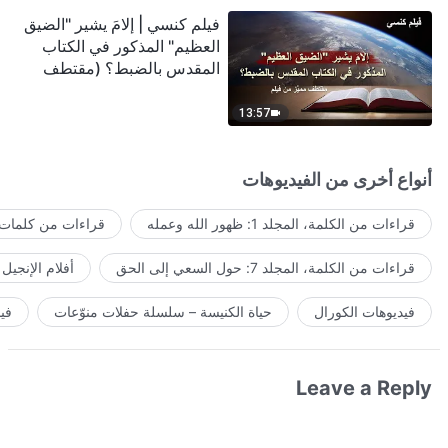
فيلم كنسي | إلامَ يشير "الضيق
العظيم" المذكور في الكتاب
المقدس بالضبط؟ (مقتطف
مميَّز من فيلم)
13:57
أنواع أخرى من الفيديوهات
قراءات من الكلمة، المجلد 1: ظهور الله وعمله
قراءات من كلمات ا
قراءات من الكلمة، المجلد 7: حول السعي إلى الحق
أفلام الإنجيل
فيديوهات الكورال
حياة الكنيسة – سلسلة حفلات منوّعات
في
Leave a Reply