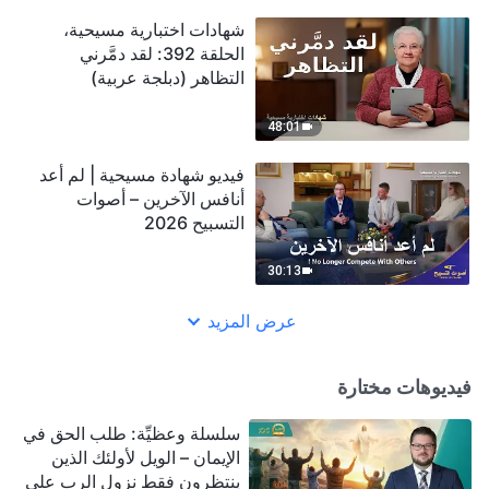
شهادات اختبارية مسيحية،
الحلقة 392: لقد دمَّرني
التظاهر (دبلجة عربية)
48:01
فيديو شهادة مسيحية | لم أعد
أنافس الآخرين – أصوات
التسبيح 2026
30:13
عرض المزيد
فيديوهات مختارة
سلسلة وعظيِّة: طلب الحق في
الإيمان – الويل لأولئك الذين
ينتظرون فقط نزول الرب على