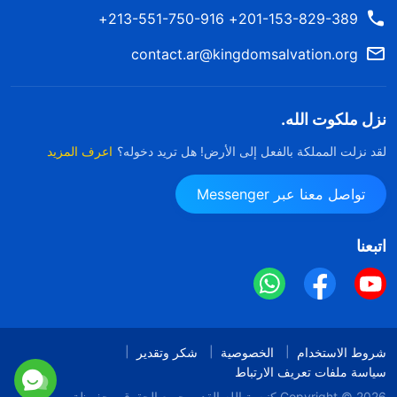
201-153-829-389+ 213-551-750-916+
contact.ar@kingdomsalvation.org
نزل ملكوت الله.
لقد نزلت المملكة بالفعل إلى الأرض! هل تريد دخوله؟
اعرف المزيد
تواصل معنا عبر Messenger
اتبعنا
شروط الاستخدام
الخصوصية
شكر وتقدير
سياسة ملفات تعريف الارتباط
Copyright © 2026
كنيسة الله القدير
جميع الحقوق محفوظة