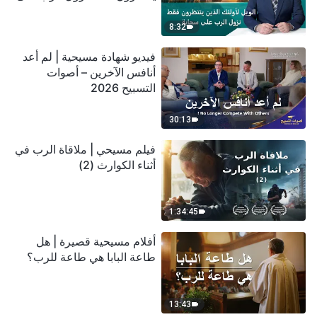
سحابة
8:32
فيديو شهادة مسيحية | لم أعد
أنافس الآخرين – أصوات
التسبيح 2026
30:13
فيلم مسيحي | ملاقاة الرب في
أثناء الكوارث (2)
1:34:45
أفلام مسيحية قصيرة | هل
طاعة البابا هي طاعة للرب؟
13:43