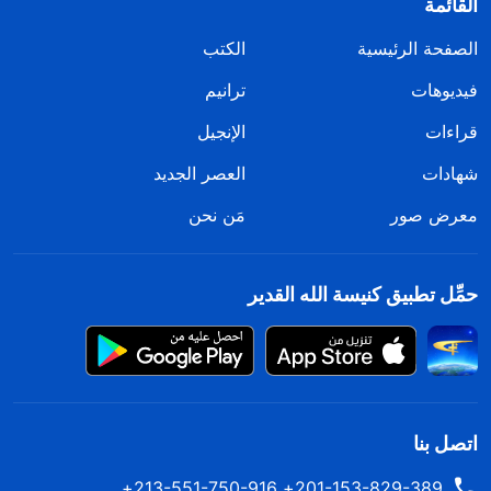
القائمة
الصفحة الرئيسية
الكتب
فيديوهات
ترانيم
قراءات
الإنجيل
شهادات
العصر الجديد
معرض صور
مَن نحن
حمِّل تطبيق كنيسة الله القدير
اتصل بنا
201-153-829-389+ 213-551-750-916+