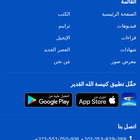
القائمة
الصفحة الرئيسية
الكتب
فيديوهات
ترانيم
قراءات
الإنجيل
شهادات
العصر الجديد
معرض صور
مَن نحن
حمِّل تطبيق كنيسة الله القدير
اتصل بنا
201-153-829-389+ 213-551-750-916+