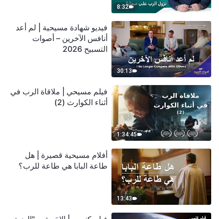
8:32
فيديو شهادة مسيحية | لم أعد
أنافس الآخرين – أصوات
التسبيح 2026
30:13
فيلم مسيحي | ملاقاة الرب في
أثناء الكوارث (2)
1:34:45
أفلام مسيحية قصيرة | هل
طاعة البابا هي طاعة للرب؟
13:43