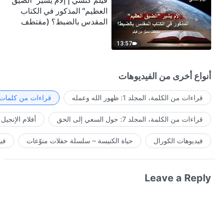
فيلم كنسي | إلامَ يشير "الضيق
العظيم" المذكور في الكتاب
المقدس بالضبط؟ (مقتطف
مميَّز من فيلم)
13:57
أنواع أخرى من الفيديوهات
قراءات من الكلمة، المجلد 1: ظهور الله وعمله
قراءات من كلمات ا
قراءات من الكلمة، المجلد 7: حول السعي إلى الحق
أفلام الإنجيل
فيديوهات الكورال
حياة الكنيسة – سلسلة حفلات منوّعات
في
Leave a Reply