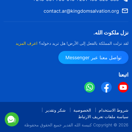
contact.ar@kingdomsalvation.org
نزل ملكوت الله.
لقد نزلت المملكة بالفعل إلى الأرض! هل تريد دخوله؟
اعرف المزيد
تواصل معنا عبر Messenger
اتبعنا
شروط الاستخدام
الخصوصية
شكر وتقدير
سياسة ملفات تعريف الارتباط
Copyright © 2026
كنيسة الله القدير
جميع الحقوق محفوظة