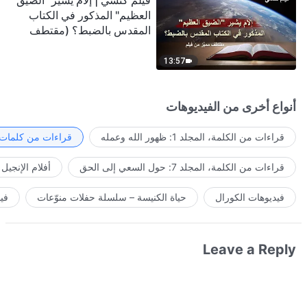
فيلم كنسي | إلامَ يشير "الضيق
العظيم" المذكور في الكتاب
المقدس بالضبط؟ (مقتطف
مميَّز من فيلم)
13:57
أنواع أخرى من الفيديوهات
قراءات من الكلمة، المجلد 1: ظهور الله وعمله
قراءات من كلمات ا
قراءات من الكلمة، المجلد 7: حول السعي إلى الحق
أفلام الإنجيل
فيديوهات الكورال
حياة الكنيسة – سلسلة حفلات منوّعات
في
Leave a Reply