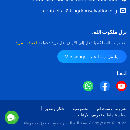
contact.ar@kingdomsalvation.org
نزل ملكوت الله.
لقد نزلت المملكة بالفعل إلى الأرض! هل تريد دخوله؟
اعرف المزيد
تواصل معنا عبر Messenger
اتبعنا
شروط الاستخدام
الخصوصية
شكر وتقدير
سياسة ملفات تعريف الارتباط
Copyright © 2026
كنيسة الله القدير
جميع الحقوق محفوظة