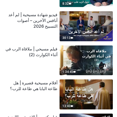
8:32
فيديو شهادة مسيحية | لم أعد
أنافس الآخرين – أصوات
التسبيح 2026
30:13
فيلم مسيحي | ملاقاة الرب في
أثناء الكوارث (2)
1:34:45
أفلام مسيحية قصيرة | هل
طاعة البابا هي طاعة للرب؟
13:43