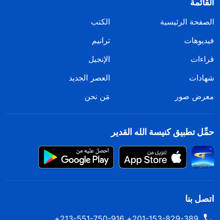
القائمة
الصفحة الرئيسية
الكتب
فيديوهات
ترانيم
قراءات
الإنجيل
شهادات
العصر الجديد
معرض صور
مَن نحن
حمِّل تطبيق كنيسة الله القدير
اتصل بنا
201-153-829-389+ 213-551-750-916+