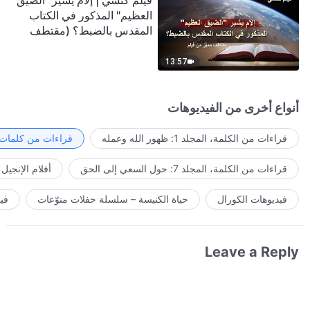
فيلم كنسي | إلامَ يشير "الضيق
العظيم" المذكور في الكتاب
المقدس بالضبط؟ (مقتطف
مميَّز من فيلم)
13:57
أنواع أخرى من الفيديوهات
قراءات من الكلمة، المجلد 1: ظهور الله وعمله
قراءات من كلمات ا
قراءات من الكلمة، المجلد 7: حول السعي إلى الحق
أفلام الإنجيل
فيديوهات الكورال
حياة الكنيسة – سلسلة حفلات منوّعات
في
Leave a Reply