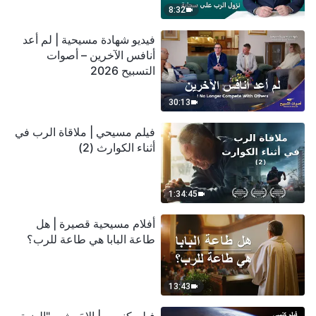
8:32
فيديو شهادة مسيحية | لم أعد
أنافس الآخرين – أصوات
التسبيح 2026
30:13
فيلم مسيحي | ملاقاة الرب في
أثناء الكوارث (2)
1:34:45
أفلام مسيحية قصيرة | هل
طاعة البابا هي طاعة للرب؟
13:43