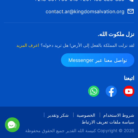
contact.ar@kingdomsalvation.org
نزل ملكوت الله.
لقد نزلت المملكة بالفعل إلى الأرض! هل تريد دخوله؟
اعرف المزيد
تواصل معنا عبر Messenger
اتبعنا
شروط الاستخدام
الخصوصية
شكر وتقدير
سياسة ملفات تعريف الارتباط
Copyright © 2026
كنيسة الله القدير
جميع الحقوق محفوظة