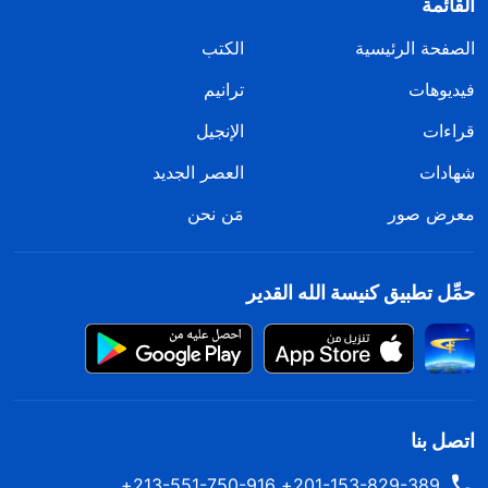
القائمة
الصفحة الرئيسية
الكتب
فيديوهات
ترانيم
قراءات
الإنجيل
شهادات
العصر الجديد
معرض صور
مَن نحن
حمِّل تطبيق كنيسة الله القدير
اتصل بنا
201-153-829-389+ 213-551-750-916+