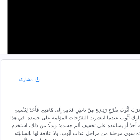
مشاركة
هْوَه، وَضَرَبَ أَيُّوبَ بِقُرْحٍ رَدِيءٍ مِنْ بَاطِنِ قَدَمِهِ إِلَى هَامَتِهِ. فَأَخَذَ لِنَفْسِهِ
ذا وصفٌ لسلوك أيُّوب عندما انتشرت التقرّحات المؤلمة على جسده. في هذا
جه أحدٌ أو يساعده على تخفيف ألم جسده؛ وبدلًا من ذلك، استخدم
ه سوى مرحلة من مراحل عذاب أيُّوب، ولا علاقة لها بإنسانيّته