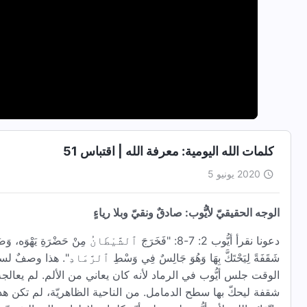
كلمات الله اليومية: معرفة الله | اقتباس 51
2020 يونيو 5
الوجه الحقيقيّ لأيُّوب: صادقٌ ونقيّ وبلا رياءٍ
دعونا نقرأ أيُّوب 2: 7-8: "فَخَرَجَ ٱلشَّيْطَانُ مِنْ حَضْرَةِ يَ
شَقَفَةً لِيَحْتَكَّ بِهَا وَهُوَ جَالِسٌ فِي وَسْطِ ٱلرَّمَادِ". ه
الوقت جلس أيُّوب في الرماد لأنه كان يعاني من الألم. لم يعال
شقفة ليحكّ بها سطح الدمامل. من الناحية الظاهريّة، لم تكن هذ