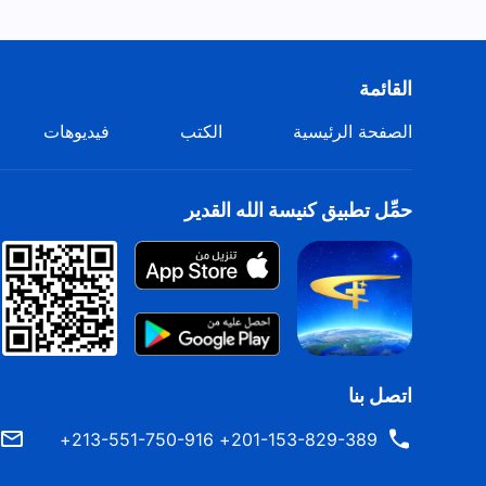
القائمة
الصفحة الرئيسية
الكتب
فيديوهات
حمِّل تطبيق كنيسة الله القدير
اتصل بنا
201-153-829-389+ 213-551-750-916+