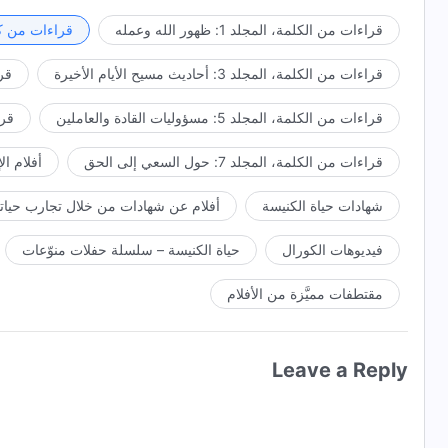
تضايق بسببه؟ الجواب كلا بالتأكيد! فلأن أيُّوب كان طيب القلب، 
قراءات من الكلمة، المجلد 1: ظهور الله وعمله
قراءات من كل
كان طيب القلب، تحمّل عذابًا أكبر نتيجةً لشعوره بألم الله؛ ولأنه 
الغرباء أن سلوك أيُّوب بأكمله خلال تجاربه مثاليًّا. أمّا لعنه يوم
قراءات من الكلمة، المجلد 3: أحاديث مسيح الأيام الأخيرة
قراء
مختلفًا. في الواقع، كان هذا أصدق تعبيرٍ عن جوهر إنسانيّة أيُّوب. ف
بعد معرفة هذا كلّه عن أيُّوب، سوف يكون لدى معظم الناس بلا شكّ
لعن يوم ولادته أظهر طيبة القلب والإخلاص في أعماق قلبه؛ كا
قراءات من الكلمة، المجلد 5: مسؤوليات القادة والعاملين
قراءا
يجب أن يكون لديهم فهمٌ وتقدير عميقين وعمليّين وأكثر تقدّمًا لك
الفهم والتقدير الناس على السلوك في طريق اتّقاء الله والحيدان
قراءات من الكلمة، المجلد 7: حول السعي إلى الحق
أفلام ال
شهادات حياة الكنيسة
أفلام عن شهادات من خلال تجارب حياتي
فيديوهات الكورال
حياة الكنيسة – سلسلة حفلات منوّعات
مقتطفات مميَّزة من الأفلام
Leave a Reply