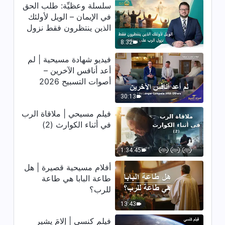
اقتباس 57
سلسلة وعظيِّة: طلب الحق
في الإيمان – الويل لأولئك
8:48
الذين ينتظرون فقط نزول
الرب على سحابة
8:32
كلمات الله اليومية: معرفة الله |
اقتباس 58
فيديو شهادة مسيحية | لم
أعد أنافس الآخرين –
9:13
أصوات التسبيح 2026
كلمات الله اليومية: معرفة الله |
30:13
اقتباس 59
فيلم مسيحي | ملاقاة الرب
في أثناء الكوارث (2)
14:43
كلمات الله اليومية: معرفة الله |
1:34:45
اقتباس 60
أفلام مسيحية قصيرة | هل
طاعة البابا هي طاعة
13:17
للرب؟
كلمات الله اليومية: معرفة الله |
13:43
اقتباس 61
فيلم كنسي | إلامَ يشير