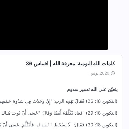
كلمات الله اليومية: معرفة الله | اقتباس 36
2020 يونيو 1
يتعيّن على الله تدمير سدوم
(التكوين 18: 26) فَقَالَ يَهْوَه الرب: "إِنْ وَجَدْتُ فِي سَدُومَ خَمْسِينَ بَارًّا فِي ٱلْمَدِينَةِ، فَإِنِّي أَصْفَحُ عَنِ ٱلْمَكَانِ كُلِّهِ مِنْ أَجْلِهِمْ".
(التكوين 18: 29) "فَعَادَ يُكَلِّمُهُ أَيْضًا وَقَالَ: "عَسَى أَنْ يُوجَدَ هُنَاكَ أَرْبَعُونَ". فَقَالَ: "لَا أَفْعَلُ مِنْ أَجْلِ ٱلْأَرْبَعِينَ".
(التكوين 18: 30) فَقَالَ: "لَا يَسْخَطِ ٱلْمَوْلَى فَأَتَكَلَّمَ. عَسَى أَنْ يُوجَدَ هُنَاكَ ثَلَاثُونَ". فَقَالَ: "لَا أَفْعَلُ إِنْ وَجَدْتُ هُنَاكَ ثَلَاثِينَ".