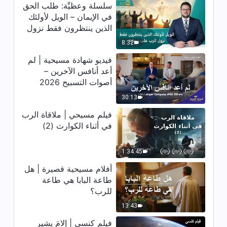
اقتباس 42
سلسلة وعظيِّة: طلب الحق
في الإيمان – الويل لأولئك
16:36
الذين ينتظرون فقط نزول
الرب على سحابة
8:32
كلمات الله اليومية: معرفة الله |
اقتباس 43
فيديو شهادة مسيحية | لم
أعد أنافس الآخرين –
10:14
أصوات التسبيح 2026
كلمات الله اليومية: معرفة الله |
30:13
اقتباس 44
فيلم مسيحي | ملاقاة الرب
في أثناء الكوارث (2)
10:07
كلمات الله اليومية: معرفة الله |
1:34:45
اقتباس 45
أفلام مسيحية قصيرة | هل
طاعة البابا هي طاعة
6:23
للرب؟
كلمات الله اليومية: معرفة الله |
13:43
اقتباس 46
فيلم كنسي | إلامَ يشير