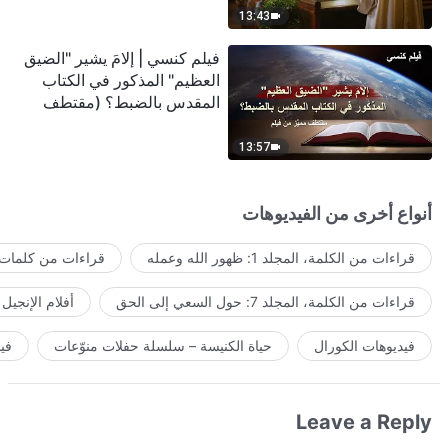
13:43
فيلم كنسي | إلامَ يشير "الضيق
العظيم" المذكور في الكتاب
المقدس بالضبط؟ (مقتطف
مميَّز من فيلم)
13:57
أنواع أخرى من الفيديوهات
قراءات من الكلمة، المجلد 1: ظهور الله وعمله
قراءات من كلمات ا
قراءات من الكلمة، المجلد 7: حول السعي إلى الحق
أفلام الإنجيل
فيديوهات الكورال
حياة الكنيسة – سلسلة حفلات منوّعات
في
Leave a Reply