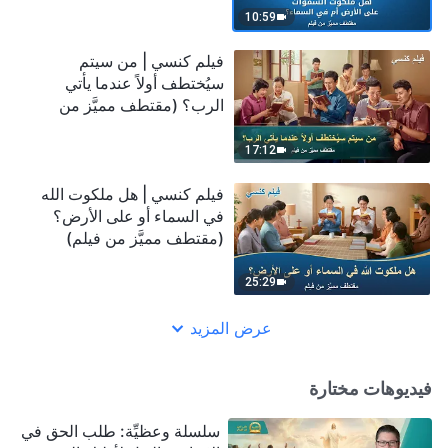
10:59
فيلم كنسي | من سيتم
سيُختطف أولاً عندما يأتي
الرب؟ (مقتطف مميَّز من
فيلم)
17:12
فيلم كنسي | هل ملكوت الله
في السماء أو على الأرض؟
(مقتطف مميَّز من فيلم)
25:29
عرض المزيد
فيديوهات مختارة
سلسلة وعظيِّة: طلب الحق في