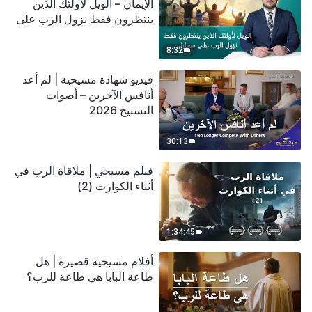
الإيمان – الويل لأولئك الذين
ينتظرون فقط نزول الرب على
سحابة
8:32
فيديو شهادة مسيحية | لم أعد
أنافس الآخرين – أصوات
التسبيح 2026
30:13
فيلم مسيحي | ملاقاة الرب في
أثناء الكوارث (2)
1:34:45
أفلام مسيحية قصيرة | هل
طاعة البابا هي طاعة للرب؟