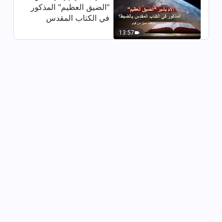
"الضيق العظيم" المذكور
في الكتاب المقدس
بالضبط؟ (مقتطف مميَّز
13:57
من فيلم)