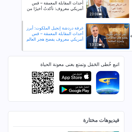
أحداث المقابلة المعمقة – قس
أمريكي معروف: تأكدتُ أخيرًا من
أنه صوت الله
23:08
غرفة دردشة إنجيل الملكوت: أبرز
أحداث المقابلة المعمقة – قس
أمريكي معروف يفضح هجر العالم
الديني وأسراره المظلمة
13:33
اتبع خُطى الحَمَل وتمتع بغنى معونة الحياة
فيديوهات مختارة