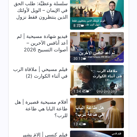
سلسلة وعظيِّة: طلب الحق
في الإيمان – الويل لأولئك
الذين ينتظرون فقط نزول
الرب على سحابة
8:32
فيديو شهادة مسيحية | لم
أعد أنافس الآخرين –
أصوات التسبيح 2026
30:13
فيلم مسيحي | ملاقاة الرب
في أثناء الكوارث (2)
1:34:45
أفلام مسيحية قصيرة | هل
طاعة البابا هي طاعة
للرب؟
13:43
فيلم كنسي | إلامَ يشير