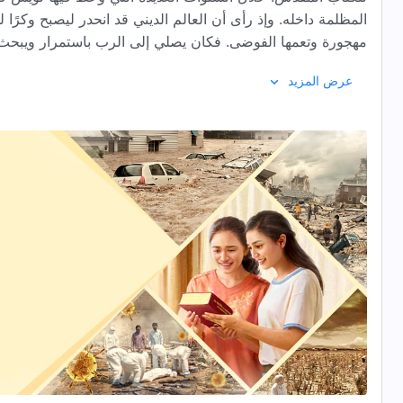
المظلمة داخله. وإذ رأى أن العالم الديني قد انحدر ليصبح وك
مهجورة وتعمها الفوضى. فكان يصلي إلى الرب باستمرار ويبحث 
عظة عبر الإنترنت، وأحدثت نقطة تحول كبرى في حياته...
عرض المزيد