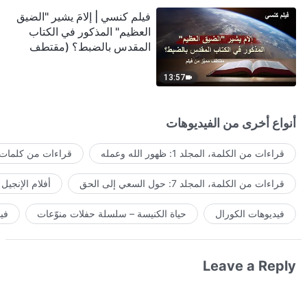
فيلم كنسي | إلامَ يشير "الضيق
العظيم" المذكور في الكتاب
المقدس بالضبط؟ (مقتطف
مميَّز من فيلم)
13:57
أنواع أخرى من الفيديوهات
قراءات من الكلمة، المجلد 1: ظهور الله وعمله
قراءات من كلمات ا
قراءات من الكلمة، المجلد 7: حول السعي إلى الحق
أفلام الإنجيل
فيديوهات الكورال
حياة الكنيسة – سلسلة حفلات منوّعات
في
Leave a Reply