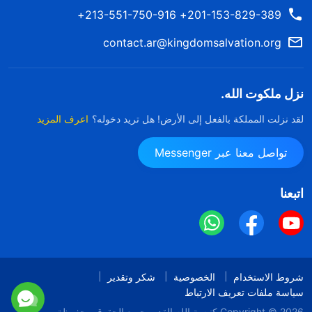
201-153-829-389+ 213-551-750-916+
contact.ar@kingdomsalvation.org
نزل ملكوت الله.
لقد نزلت المملكة بالفعل إلى الأرض! هل تريد دخوله؟
اعرف المزيد
تواصل معنا عبر Messenger
اتبعنا
شروط الاستخدام
الخصوصية
شكر وتقدير
سياسة ملفات تعريف الارتباط
Copyright © 2026
كنيسة الله القدير
جميع الحقوق محفوظة