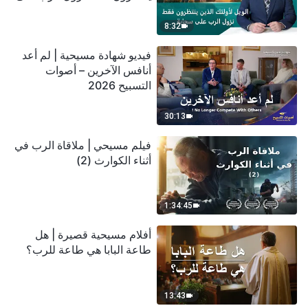
سحابة
8:32
فيديو شهادة مسيحية | لم أعد
أنافس الآخرين – أصوات
التسبيح 2026
30:13
فيلم مسيحي | ملاقاة الرب في
أثناء الكوارث (2)
1:34:45
أفلام مسيحية قصيرة | هل
طاعة البابا هي طاعة للرب؟
13:43