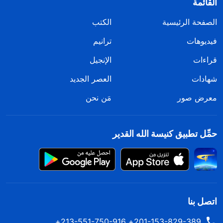
القائمة
الصفحة الرئيسية
الكتب
فيديوهات
ترانيم
قراءات
الإنجيل
شهادات
العصر الجديد
معرض صور
مَن نحن
حمِّل تطبيق كنيسة الله القدير
اتصل بنا
201-153-829-389+ 213-551-750-916+