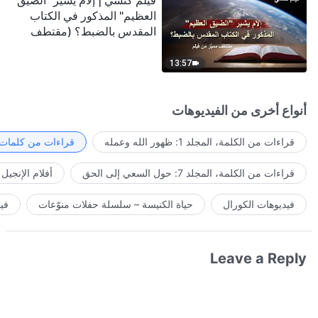
فيلم كنسي | إلامَ يشير "الضيق
العظيم" المذكور في الكتاب
المقدس بالضبط؟ (مقتطف
مميَّز من فيلم)
13:57
أنواع أخرى من الفيديوهات
قراءات من الكلمة، المجلد 1: ظهور الله وعمله
قراءات من كلمات ا
قراءات من الكلمة، المجلد 7: حول السعي إلى الحق
أفلام الإنجيل
فيديوهات الكورال
حياة الكنيسة – سلسلة حفلات منوّعات
في
Leave a Reply