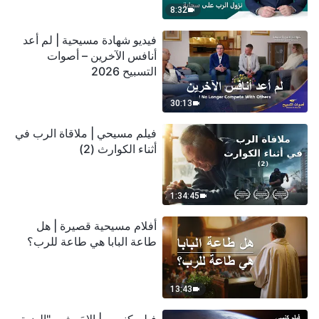
8:32
فيديو شهادة مسيحية | لم أعد
أنافس الآخرين – أصوات
التسبيح 2026
30:13
فيلم مسيحي | ملاقاة الرب في
أثناء الكوارث (2)
1:34:45
أفلام مسيحية قصيرة | هل
طاعة البابا هي طاعة للرب؟
13:43