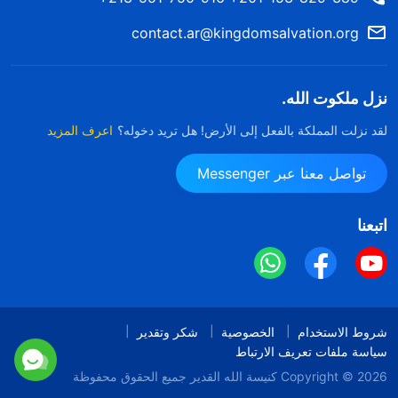
contact.ar@kingdomsalvation.org
نزل ملكوت الله.
لقد نزلت المملكة بالفعل إلى الأرض! هل تريد دخوله؟
اعرف المزيد
تواصل معنا عبر Messenger
اتبعنا
شروط الاستخدام
الخصوصية
شكر وتقدير
سياسة ملفات تعريف الارتباط
Copyright © 2026
كنيسة الله القدير
جميع الحقوق محفوظة