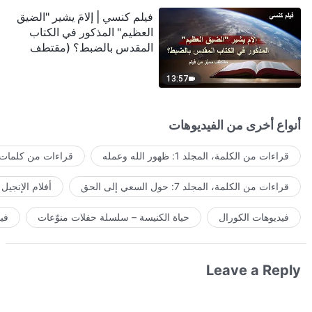
فيلم كنسي | إلامَ يشير "الضيق
العظيم" المذكور في الكتاب
المقدس بالضبط؟ (مقتطف
مميَّز من فيلم)
13:57
أنواع أخرى من الفيديوهات
قراءات من الكلمة، المجلد 1: ظهور الله وعمله
قراءات من كلمات ا
قراءات من الكلمة، المجلد 7: حول السعي إلى الحق
أفلام الإنجيل
فيديوهات الكورال
حياة الكنيسة – سلسلة حفلات منوّعات
في
Leave a Reply