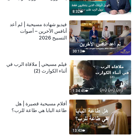
سحابة
8:32
فيديو شهادة مسيحية | لم أعد
أنافس الآخرين – أصوات
التسبيح 2026
30:13
فيلم مسيحي | ملاقاة الرب في
أثناء الكوارث (2)
1:34:45
أفلام مسيحية قصيرة | هل
طاعة البابا هي طاعة للرب؟
13:43