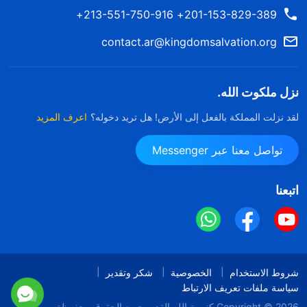
201-153-829-389+ 213-551-750-916+
contact.ar@kingdomsalvation.org
نزل ملكوت الله.
لقد نزلت المملكة بالفعل إلى الأرض! هل تريد دخوله؟
اعرف المزيد
تواصل معنا عبر Messenger
اتبعنا
شروط الاستخدام
الخصوصية
شكر وتقدير
سياسة ملفات تعريف الارتباط
Copyright © 2026
كنيسة الله القدير
جميع الحقوق محفوظة