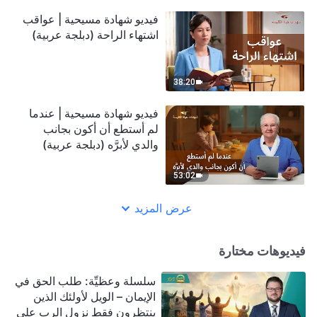
فيديو شهادة مسيحية | عواقب
اشتهاء الراحة (دبلجة عربية)
38:20
فيديو شهادة مسيحية | عندما
لم أستطع أن أكون بجانب
والدي لأبرَّه (دبلجة عربية)
53:02
عرض المزيد
فيديوهات مختارة
سلسلة وعظيِّة: طلب الحق في
الإيمان – الويل لأولئك الذين
ينتظرون فقط نزول الرب على