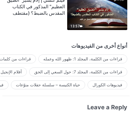
فيلم كنسي | إلامَ يشير "الضيق
العظيم" المذكور في الكتاب
المقدس بالضبط؟ (مقتطف
مميَّز من فيلم)
13:57
أنواع أخرى من الفيديوهات
قراءات من الكلمة، المجلد 1: ظهور الله وعمله
قراءات من كلمات ا
قراءات من الكلمة، المجلد 7: حول السعي إلى الحق
أفلام الإنجيل
فيديوهات الكورال
حياة الكنيسة – سلسلة حفلات منوّعات
في
Leave a Reply