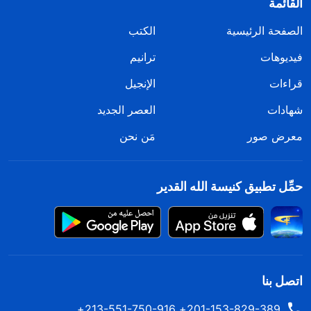
القائمة
الصفحة الرئيسية
الكتب
فيديوهات
ترانيم
قراءات
الإنجيل
شهادات
العصر الجديد
معرض صور
مَن نحن
حمِّل تطبيق كنيسة الله القدير
اتصل بنا
201-153-829-389+ 213-551-750-916+