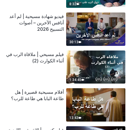
8:32
فيديو شهادة مسيحية | لم أعد
أنافس الآخرين – أصوات
التسبيح 2026
30:13
فيلم مسيحي | ملاقاة الرب في
أثناء الكوارث (2)
1:34:45
أفلام مسيحية قصيرة | هل
طاعة البابا هي طاعة للرب؟
13:43