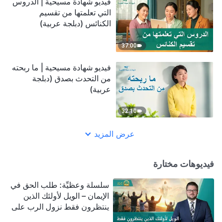
فيديو شهادة مسيحية | الدروس
التي تعلمتها من تقسيم
الكنائس (دبلجة عربية)
37:00
فيديو شهادة مسيحية | ما ربحته
من التحدث بصدق (دبلجة
عربية)
32:10
عرض المزيد
فيديوهات مختارة
سلسلة وعظيِّة: طلب الحق في
الإيمان – الويل لأولئك الذين
ينتظرون فقط نزول الرب على
سحابة