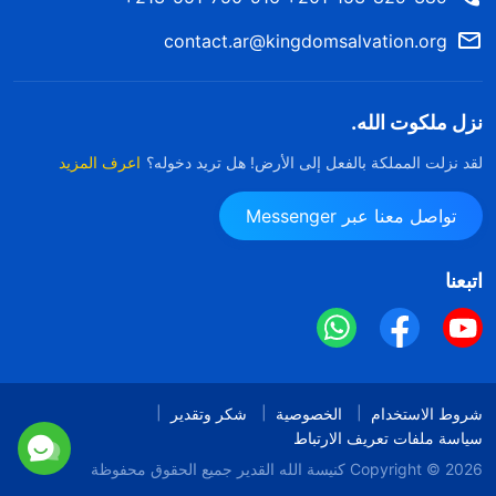
contact.ar@kingdomsalvation.org
نزل ملكوت الله.
لقد نزلت المملكة بالفعل إلى الأرض! هل تريد دخوله؟
اعرف المزيد
تواصل معنا عبر Messenger
اتبعنا
شروط الاستخدام
الخصوصية
شكر وتقدير
سياسة ملفات تعريف الارتباط
Copyright © 2026
كنيسة الله القدير
جميع الحقوق محفوظة