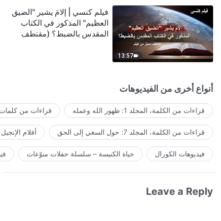
فيلم كنسي | إلامَ يشير "الضيق
العظيم" المذكور في الكتاب
المقدس بالضبط؟ (مقتطف
مميَّز من فيلم)
13:57
أنواع أخرى من الفيديوهات
قراءات من الكلمة، المجلد 1: ظهور الله وعمله
قراءات من كلمات ا
قراءات من الكلمة، المجلد 7: حول السعي إلى الحق
أفلام الإنجيل
فيديوهات الكورال
حياة الكنيسة – سلسلة حفلات منوّعات
في
Leave a Reply