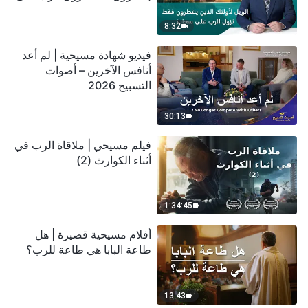
سحابة
8:32
فيديو شهادة مسيحية | لم أعد
أنافس الآخرين – أصوات
التسبيح 2026
30:13
فيلم مسيحي | ملاقاة الرب في
أثناء الكوارث (2)
1:34:45
أفلام مسيحية قصيرة | هل
طاعة البابا هي طاعة للرب؟
13:43