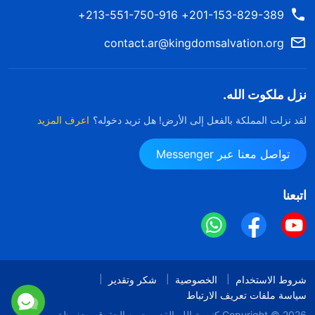
201-153-829-389+ 213-551-750-916+
contact.ar@kingdomsalvation.org
نزل ملكوت الله.
لقد نزلت المملكة بالفعل إلى الأرض! هل تريد دخوله؟
اعرف المزيد
تواصل معنا عبر Messenger
اتبعنا
شروط الاستخدام
الخصوصية
شكر وتقدير
سياسة ملفات تعريف الارتباط
Copyright © 2026
كنيسة الله القدير
جميع الحقوق محفوظة