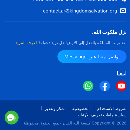
contact.ar@kingdomsalvation.org
نزل ملكوت الله.
لقد نزلت المملكة بالفعل إلى الأرض! هل تريد دخوله؟
اعرف المزيد
تواصل معنا عبر Messenger
اتبعنا
شروط الاستخدام
الخصوصية
شكر وتقدير
سياسة ملفات تعريف الارتباط
Copyright © 2026
كنيسة الله القدير
جميع الحقوق محفوظة