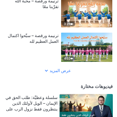
ترنيمة ورقصة – محبة الله
تقرِّبنا معًا
3:39
ترنيمة ورقصة – سبِّحوا اكتمال
العمل العظيم لله
4:02
عرض المزيد
فيديوهات مختارة
سلسلة وعظيِّة: طلب الحق في
الإيمان – الويل لأولئك الذين
ينتظرون فقط نزول الرب على
سحابة