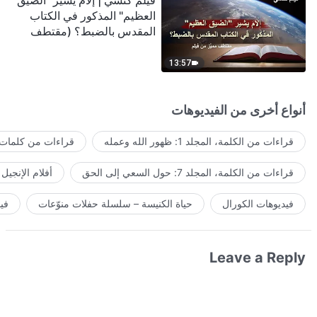
فيلم كنسي | إلامَ يشير "الضيق
العظيم" المذكور في الكتاب
المقدس بالضبط؟ (مقتطف
مميَّز من فيلم)
13:57
أنواع أخرى من الفيديوهات
قراءات من الكلمة، المجلد 1: ظهور الله وعمله
قراءات من كلمات ا
قراءات من الكلمة، المجلد 7: حول السعي إلى الحق
أفلام الإنجيل
فيديوهات الكورال
حياة الكنيسة – سلسلة حفلات منوّعات
في
Leave a Reply