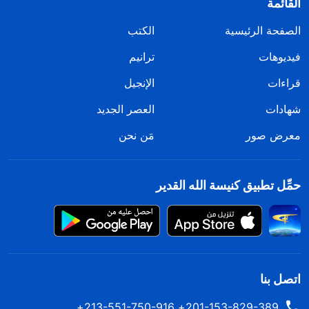
القائمة
الصفحة الرئيسية
الكتب
فيديوهات
ترانيم
قراءات
الإنجيل
شهادات
العصر الجديد
معرض صور
مَن نحن
حمِّل تطبيق كنيسة الله القدير
اتصل بنا
201-153-829-389+ 213-551-750-916+