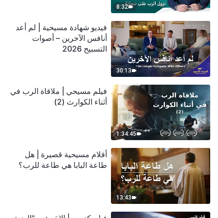
8:32
فيديو شهادة مسيحية | لم أعد
أنافس الآخرين – أصوات
التسبيح 2026
30:13
فيلم مسيحي | ملاقاة الرب في
أثناء الكوارث (2)
1:34:45
أفلام مسيحية قصيرة | هل
طاعة البابا هي طاعة للرب؟
13:43