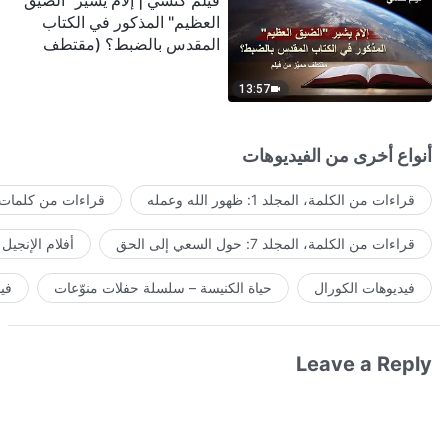
فيلم كنسي | إلامَ يشير "الضيق
العظيم" المذكور في الكتاب
المقدس بالضبط؟ (مقتطف
مميَّز من فيلم)
13:57
أنواع أخرى من الفيديوهات
قراءات من الكلمة، المجلد 1: ظهور الله وعمله
قراءات من كلمات ا
قراءات من الكلمة، المجلد 7: حول السعي إلى الحق
أفلام الإنجيل
فيديوهات الكورال
حياة الكنيسة – سلسلة حفلات منوّعات
في
Leave a Reply