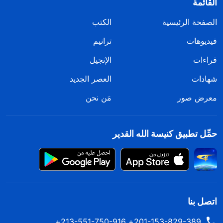
القائمة
الصفحة الرئيسية
الكتب
فيديوهات
ترانيم
قراءات
الإنجيل
شهادات
العصر الجديد
معرض صور
مَن نحن
حمِّل تطبيق كنيسة الله القدير
اتصل بنا
201-153-829-389+ 213-551-750-916+