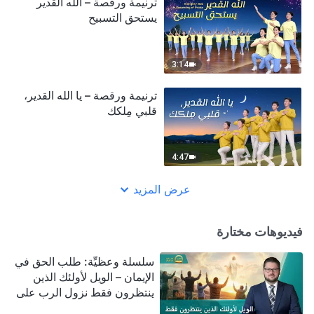
ترنيمة ورقصة – الله القدير
يستحق التسبيح
3:14
ترنيمة ورقصة – يا الله القدير،
قلبي مِلكك
4:47
عرض المزيد
فيديوهات مختارة
سلسلة وعظيِّة: طلب الحق في
الإيمان – الويل لأولئك الذين
ينتظرون فقط نزول الرب على
سحابة