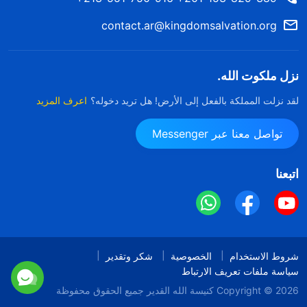
contact.ar@kingdomsalvation.org
نزل ملكوت الله.
لقد نزلت المملكة بالفعل إلى الأرض! هل تريد دخوله؟
اعرف المزيد
تواصل معنا عبر Messenger
اتبعنا
شروط الاستخدام
الخصوصية
شكر وتقدير
سياسة ملفات تعريف الارتباط
Copyright © 2026
كنيسة الله القدير
جميع الحقوق محفوظة