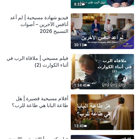
8:32
فيديو شهادة مسيحية | لم أعد
أنافس الآخرين – أصوات
التسبيح 2026
30:13
فيلم مسيحي | ملاقاة الرب في
أثناء الكوارث (2)
1:34:45
أفلام مسيحية قصيرة | هل
طاعة البابا هي طاعة للرب؟
13:43