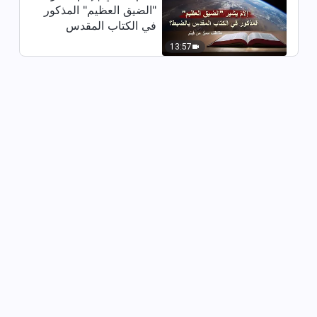
6:52
"الضيق العظيم" المذكور
في الكتاب المقدس
كلمات الله اليومية: الدخول إلى
بالضبط؟ (مقتطف مميَّز
13:57
الحياة | اقتباس 457
من فيلم)
6:16