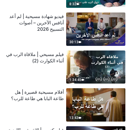
8:32
فيديو شهادة مسيحية | لم أعد
أنافس الآخرين – أصوات
التسبيح 2026
30:13
فيلم مسيحي | ملاقاة الرب في
أثناء الكوارث (2)
1:34:45
أفلام مسيحية قصيرة | هل
طاعة البابا هي طاعة للرب؟
13:43