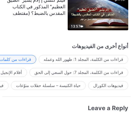
فيلم كنسي | إلامَ يشير "الضيق
العظيم" المذكور في الكتاب
المقدس بالضبط؟ (مقتطف
مميَّز من فيلم)
13:57
أنواع أخرى من الفيديوهات
قراءات من الكلمة، المجلد 1: ظهور الله وعمله
قراءات من كلمات ا
قراءات من الكلمة، المجلد 7: حول السعي إلى الحق
أفلام الإنجيل
فيديوهات الكورال
حياة الكنيسة – سلسلة حفلات منوّعات
في
Leave a Reply