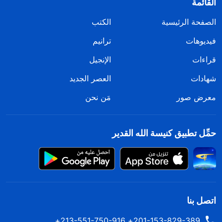
القائمة
الصفحة الرئيسية
الكتب
فيديوهات
ترانيم
قراءات
الإنجيل
شهادات
العصر الجديد
معرض صور
مَن نحن
حمِّل تطبيق كنيسة الله القدير
اتصل بنا
201-153-829-389+ 213-551-750-916+