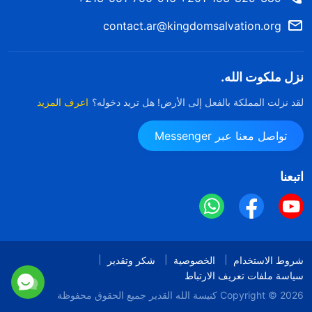
contact.ar@kingdomsalvation.org
نزل ملكوت الله.
لقد نزلت المملكة بالفعل إلى الأرض! هل تريد دخوله؟
اعرف المزيد
تواصل معنا عبر Messenger
اتبعنا
شروط الاستخدام
الخصوصية
شكر وتقدير
سياسة ملفات تعريف الارتباط
Copyright © 2026
كنيسة الله القدير
جميع الحقوق محفوظة