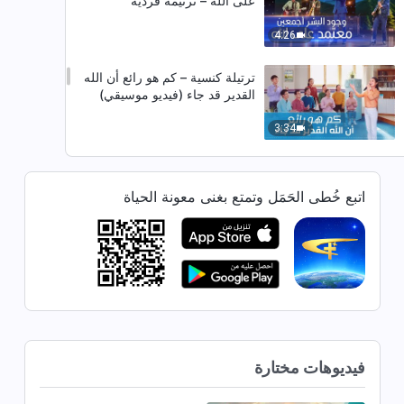
على الله – ترنيمة فردية
4:26
ترتيلة كنسية – كم هو رائع أن الله
القدير قد جاء (فيديو موسيقي)
3:34
ترنيمة – كلام الله هو الحق، لا يتغيّر
إلى الأبد – ترنيمة فردية
اتبع خُطى الحَمَل وتمتع بغنى معونة الحياة
5:36
ترنيمة – أتمنّى أن أكون مع اللهِ كلَّ
يوم (فيديو موسيقي)
3:53
ترنيمة – اعرفوا الله من سيادته على
فيديوهات مختارة
كل الأشياء – ترنيمة فردية