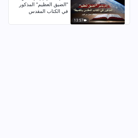
"الضيق العظيم" المذكور
ترنيمة – لا أحد يدري بوصول الله –
في الكتاب المقدس
ترنيمة فردية
بالضبط؟ (مقتطف مميَّز
13:57
4:13
من فيلم)
ترنيمة – الخالق وحده هو من يشفق
على هذه البشريَّة (فيديو موسيقي)
4:10
ترنيمة – محبة الله تحيط بقلبي
4:11
ترنيمة – امدحوا الحياة الجديدة (فيديو
موسيقى كورية)
2:58
ترنيمة – لا يُمكننا التوقفُ عن غناءِ