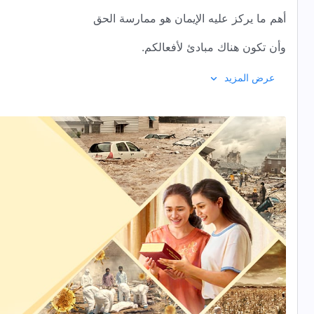
أهم ما يركز عليه الإيمان هو ممارسة الحق
وأن تكون هناك مبادئ لأفعالكم.
الضمير الذي عليك التمسك به في إيمانك بالله
عرض المزيد
هو أن تكون مخلصًا في واجبك لإتمام مهمة الله.
عندما تملك حبًا لله،
فهذا هو الإيمان الحقيقي بالله.
محبة الله تجعلك صادقًا ونبيلاً.
إذا واصلت محبتك لله وعشت حياتك من أجله،
فلن تعرف أبدًا الشعور بالندم.
فقط مَن يُحبُّون الله
يمكنهم الشهادة له وتمجيده.