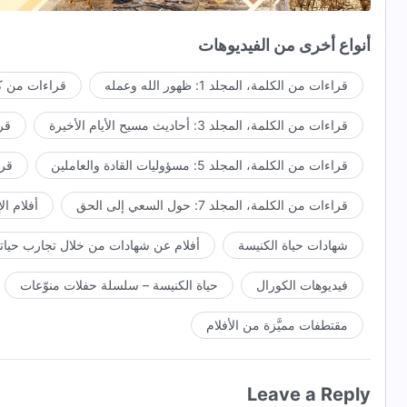
هذا صحيح: لا شيء ذو معنى أكثر
أنواع أخرى من الفيديوهات
ولا شيء مبارك أكثر من محبة الله.
قراءات من الكلمة، المجلد 1: ظهور الله وعمله
قراءات من كل
الطريق إلى نيل
الخلاص
قراءات من الكلمة، المجلد 3: أحاديث مسيح الأيام الأخيرة
قراء
هو طاعة عمل الله، والسعي إلى الحق.
قراءات من الكلمة، المجلد 5: مسؤوليات القادة والعاملين
قراءا
قبول تعامله ودينونته
قراءات من الكلمة، المجلد 7: حول السعي إلى الحق
أفلام ال
هو الدرس الأساسي في الإيمان بالله.
شهادات حياة الكنيسة
أفلام عن شهادات من خلال تجارب حياتي
الواقع الأكثر أهمية
فيديوهات الكورال
حياة الكنيسة – سلسلة حفلات منوّعات
هو الدخول في الحق وأن تكون نزيهًا.
اجعل طاعة الحقِّ مَهمَّةَ حياتك،
مقتطفات مميَّزة من الأفلام
هذا هو أعلى مبدأ لممارسة الإيمان بالله.
Leave a Reply
عندما تملك حبًا لله،