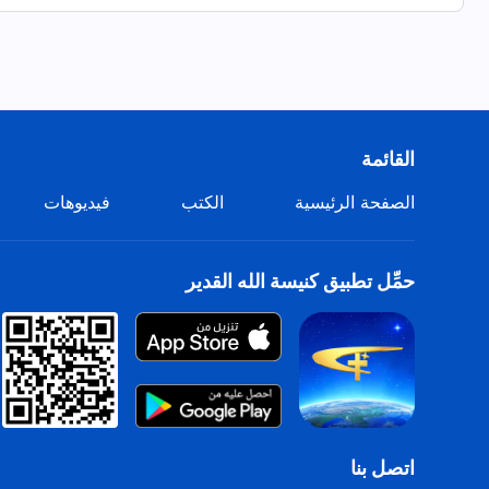
عليكَ ألَّا تخونه أو تعارضه.
عليك أن تخافه وتحيد عن الشرّ،
هذه هي طريقة الإيمان بالله مدى الحياة.
القائمة
الهدف النهائي للإيمان بالله
الصفحة الرئيسية
الكتب
فيديوهات
هو تعلُّمُ معرفة الله والشهادة له.
عندما تملك حبًا لله،
حمِّل تطبيق كنيسة الله القدير
فهذا هو الإيمان الحقيقي بالله.
محبة الله تجعلك صادقًا ونبيلاً.
إذا واصلت محبتك لله وعشت حياتك من أجله،
فلن تعرف أبدًا الشعور بالندم.
اتصل بنا
فقط مَن يُحبُّون الله