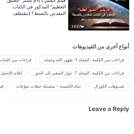
فيلم كنسي | إلامَ يشير "الضيق
العظيم" المذكور في الكتاب
المقدس بالضبط؟ (مقتطف
مميَّز من فيلم)
13:57
أنواع أخرى من الفيديوهات
قراءات من الكلمة، المجلد 1: ظهور الله وعمله
قراءات من كلمات ا
قراءات من الكلمة، المجلد 7: حول السعي إلى الحق
أفلام الإنجيل
فيديوهات الكورال
حياة الكنيسة – سلسلة حفلات منوّعات
في
Leave a Reply