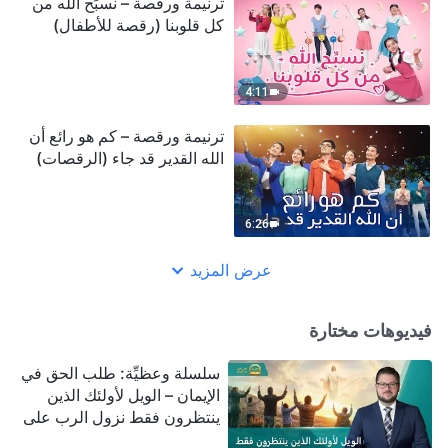
ترنيمة ورقصة – نسبِّح الله من
كل قلوبنا (رقصة للأطفال)
4:11
ترنيمة ورقصة – كم هو رائع أن
الله القدير قد جاء (الرقصات)
6:26
عرض المزيد
فيديوهات مختارة
سلسلة وعظيِّة: طلب الحق في
الإيمان – الويل لأولئك الذين
ينتظرون فقط نزول الرب على
سحابة