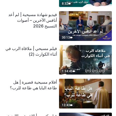
8:32
فيديو شهادة مسيحية | لم أعد
أنافس الآخرين – أصوات
التسبيح 2026
30:13
فيلم مسيحي | ملاقاة الرب في
أثناء الكوارث (2)
1:34:45
أفلام مسيحية قصيرة | هل
طاعة البابا هي طاعة للرب؟
13:43