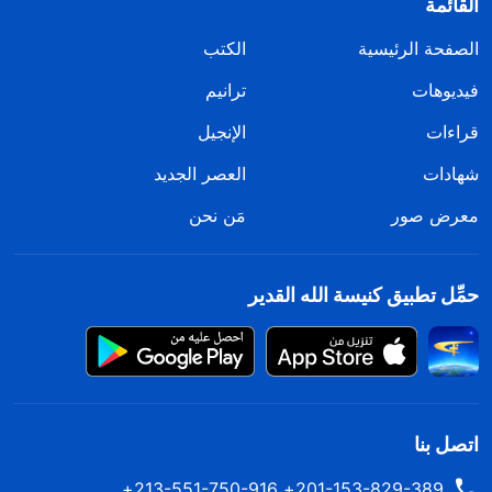
القائمة
الصفحة الرئيسية
الكتب
فيديوهات
ترانيم
قراءات
الإنجيل
شهادات
العصر الجديد
معرض صور
مَن نحن
حمِّل تطبيق كنيسة الله القدير
اتصل بنا
201-153-829-389+ 213-551-750-916+