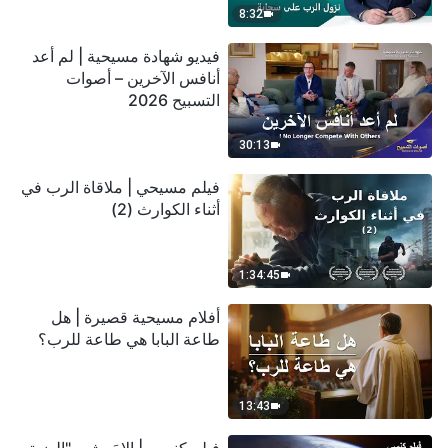
8:32
فيديو شهادة مسيحية | لم أعد
أنافس الآخرين – أصوات
التسبيح 2026
30:13
فيلم مسيحي | ملاقاة الرب في
أثناء الكوارث (2)
1:34:45
أفلام مسيحية قصيرة | هل
طاعة البابا هي طاعة للرب؟
13:43