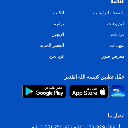
القائمة
الصفحة الرئيسية
الكتب
فيديوهات
ترانيم
قراءات
الإنجيل
شهادات
العصر الجديد
معرض صور
مَن نحن
حمِّل تطبيق كنيسة الله القدير
اتصل بنا
201-153-829-389+ 213-551-750-916+