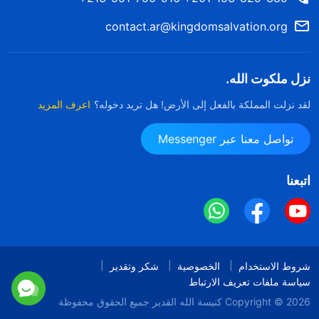
contact.ar@kingdomsalvation.org
نزل ملكوت الله.
لقد نزلت المملكة بالفعل إلى الأرض! هل تريد دخوله؟
اعرف المزيد
تواصل معنا عبر Messenger
اتبعنا
شروط الاستخدام
الخصوصية
شكر وتقدير
سياسة ملفات تعريف الارتباط
Copyright © 2026
كنيسة الله القدير
جميع الحقوق محفوظة