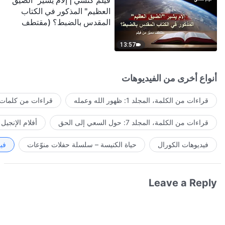
فيلم كنسي | إلامَ يشير "الضيق
العظيم" المذكور في الكتاب
المقدس بالضبط؟ (مقتطف
مميَّز من فيلم)
13:57
أنواع أخرى من الفيديوهات
قراءات من الكلمة، المجلد 1: ظهور الله وعمله
قراءات من كلمات ا
قراءات من الكلمة، المجلد 7: حول السعي إلى الحق
أفلام الإنجيل
فيديوهات الكورال
حياة الكنيسة – سلسلة حفلات منوّعات
في
Leave a Reply