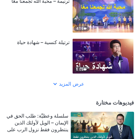
ترنيمة – محبة الله تجمعنا معًا
4:16
ترتيلة كنسية – شهادة حياة
6:05
عرض المزيد
فيديوهات مختارة
سلسلة وعظيِّة: طلب الحق في
الإيمان – الويل لأولئك الذين
ينتظرون فقط نزول الرب على
سحابة