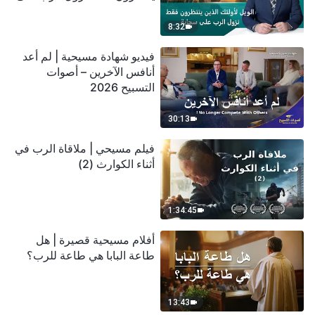
سحابة
8:32
فيديو شهادة مسيحية | لم أعد
أنافس الآخرين – أصوات
التسبيح 2026
30:13
فيلم مسيحي | ملاقاة الرب في
أثناء الكوارث (2)
1:34:45
أفلام مسيحية قصيرة | هل
طاعة البابا هي طاعة للرب؟
13:43