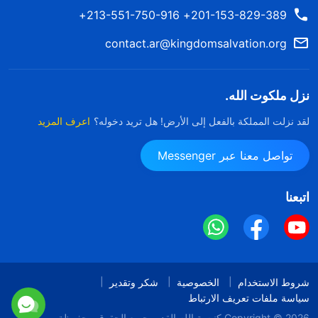
201-153-829-389+ 213-551-750-916+
contact.ar@kingdomsalvation.org
نزل ملكوت الله.
لقد نزلت المملكة بالفعل إلى الأرض! هل تريد دخوله؟
اعرف المزيد
تواصل معنا عبر Messenger
اتبعنا
شروط الاستخدام
الخصوصية
شكر وتقدير
سياسة ملفات تعريف الارتباط
Copyright © 2026
كنيسة الله القدير
جميع الحقوق محفوظة