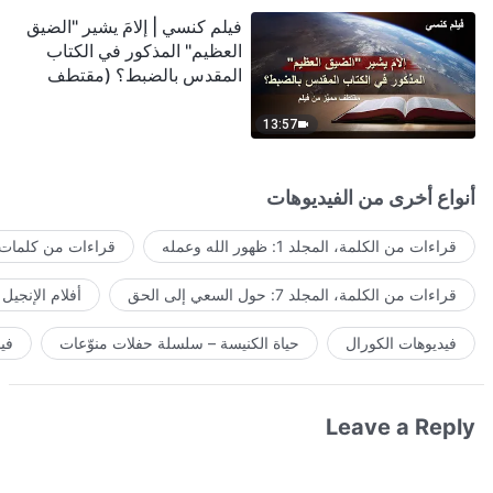
فيلم كنسي | إلامَ يشير "الضيق
العظيم" المذكور في الكتاب
المقدس بالضبط؟ (مقتطف
مميَّز من فيلم)
13:57
أنواع أخرى من الفيديوهات
قراءات من الكلمة، المجلد 1: ظهور الله وعمله
قراءات من كلمات ا
قراءات من الكلمة، المجلد 7: حول السعي إلى الحق
أفلام الإنجيل
فيديوهات الكورال
حياة الكنيسة – سلسلة حفلات منوّعات
في
Leave a Reply