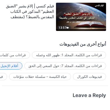
فيلم كنسي | إلامَ يشير "الضيق
العظيم" المذكور في الكتاب
المقدس بالضبط؟ (مقتطف
مميَّز من فيلم)
13:57
أنواع أخرى من الفيديوهات
قراءات من الكلمة، المجلد 1: ظهور الله وعمله
قراءات من كلمات ا
قراءات من الكلمة، المجلد 7: حول السعي إلى الحق
أفلام الإنجيل
فيديوهات الكورال
حياة الكنيسة – سلسلة حفلات منوّعات
في
Leave a Reply