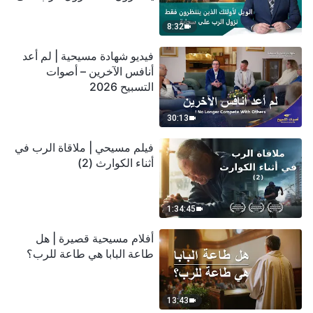
سحابة
8:32
فيديو شهادة مسيحية | لم أعد
أنافس الآخرين – أصوات
التسبيح 2026
30:13
فيلم مسيحي | ملاقاة الرب في
أثناء الكوارث (2)
1:34:45
أفلام مسيحية قصيرة | هل
طاعة البابا هي طاعة للرب؟
13:43