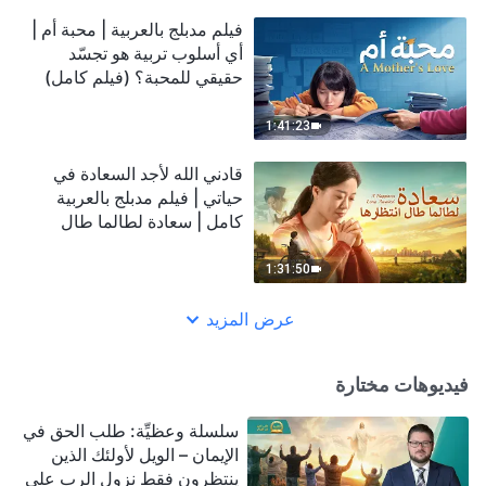
فيلم مدبلج بالعربية | محبة أم |
أي أسلوب تربية هو تجسّد
حقيقي للمحبة؟ (فيلم كامل)
1:41:23
قادني الله لأجد السعادة في
حياتي | فيلم مدبلج بالعربية
كامل | سعادة لطالما طال
انتظارها
1:31:50
عرض المزيد
فيديوهات مختارة
سلسلة وعظيِّة: طلب الحق في
الإيمان – الويل لأولئك الذين
ينتظرون فقط نزول الرب على