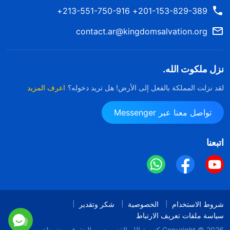
201-153-829-389+ 213-551-750-916+
contact.ar@kingdomsalvation.org
نزل ملكوت الله.
لقد نزلت المملكة بالفعل إلى الأرض! هل تريد دخوله؟
اعرف المزيد
تواصل معنا عبر Messenger
اتبعنا
شروط الاستخدام
الخصوصية
شكر وتقدير
سياسة ملفات تعريف الارتباط
Copyright © 2026
كنيسة الله القدير
جميع الحقوق محفوظة